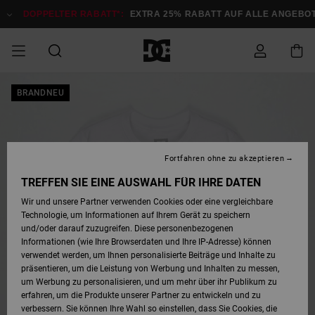
Direkt
zur
DOPPELTER RABATT*:
EXTRA 25% RABATT AUF ALLE ANGEBOTE
Produktinformation
springen
DOPPELTER
BRANDNEU
SALE MÄNNER
ESSENTIALS
ESSENTIALS
ESSENTIALS
SKATE SHOP
SNOW SHOP FÜR
Auf meine
Schuhe
Schuhe
Sale Schuhe
Stag
Astrix
Neue Kollektio
Neue Kollektio
Caps & Hüte
Chelsea
Pixie
Neue Kollektio
Schneejacken
Court Graffik
Neue Kollektio
Neue Kollektio
Hüte & Caps
Skaterschuhe
Team
Schneejacken
Snowboard Boo
Snowboard Boo
Bestellung
RABATT
MÄNNER
zugreifen
SALE FRAUEN
HIGHLIGHTS
HIGHLIGHTS
SCHUHE
COMMUNITY
Sale Bekleidun
Snow
Sale Bekleidun
Court Graffik
Ducati
Skate
Sweatshirts
Mützen
Court Graffik
Astrix
Sneakers
Snowboardhos
Pure
Skate
T-Shirts
Mützen
Alle ansehen
Snowboardhos
Schneejacken
Snowboardjac
MÄNNER
SNOW SHOP FÜR
Fortfahren ohne zu akzeptieren
Versand
FRAUEN
SALE KINDER
SCHUHE
SCHUHE
BEKLEIDUNG
Accessoires
Sale Accessoi
Lynx
DC Command
Sneakers
T-shirts
Taschen &
Alle ansehen
DC Command
Skate
Alle ansehen
Stag
Babyschuhe
Sweatshirts &
Taschen
Snowboard Boo
Snowboardhos
Snowboardhos
TREFFEN SIE EINE AUSWAHL FÜR IHRE DATEN
FRAUEN
Rucksäcke
Hoodies
Retouren
Wir und unsere Partner verwenden Cookies oder eine vergleichbare
SNOW SHOP FÜR
Technologie, um Informationen auf Ihrem Gerät zu speichern
BEKLEIDUNG
KLEIDUNG
ACCESSOIRES
SALE SNOW
Sale Snow
Pure
Manteca
Sandalen
Hemden
Manteca
Sandalen
Sneakers
Alle ansehen
Winterschuhe
Alle ansehen
Mützen
KINDER
und/oder darauf zuzugreifen. Diese personenbezogenen
KINDER
Alle ansehen
Jacken & Mänt
Informationen (wie Ihre Browserdaten und Ihre IP-Adresse) können
Bezahlung
verwendet werden, um Ihnen personalisierte Beiträge und Inhalte zu
ACCESSOIRES
T-Shirts
Jacken & Mänt
Net
Construct
Winterschuhe
Jeans
Best Sellers
Snowboard Boo
Alle ansehen
Polarfleece &
Alle ansehen
präsentieren, um die Leistung von Werbung und Inhalten zu messen,
SKATE
Hemden
Softshells
um Werbung zu personalisieren, und um mehr über ihr Publikum zu
Geschenkkarte
erfahren, um die Produkte unserer Partner zu entwickeln und zu
Jacken & Mänt
Hoodies &
Alle ansehen
Ascend
Snowboard Boo
Jacken & Mänt
Unisex
verbessern. Sie können Ihre Wahl so einstellen, dass Sie Cookies, die
COURT GRAFFIK
Sweatshirts
Jeans & Hosen
Mützen