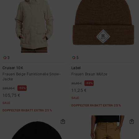
3
5
Cruiser 10K
Label
Frauen Beige Funktionelle Snow-
Frauen Braun Mütze
Jacke
63%
30,00 €
55%
235,00 €
11,25 €
105,75 €
SALE
SALE
DOPPELTER RABATT EXTRA 25 %
DOPPELTER RABATT EXTRA 25 %