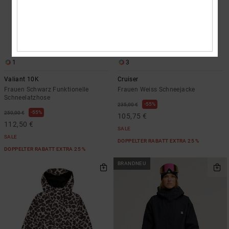
1
3
Valiant 10K
Cruiser
Frauen Schwarz Funktionelle
Frauen Weiss Schneejacke
Schneelatzhose
55%
235,00 €
55%
250,00 €
105,75 €
112,50 €
SALE
SALE
DOPPELTER RABATT EXTRA 25 %
DOPPELTER RABATT EXTRA 25 %
BRANDNEU