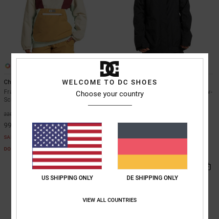
1
2
WELCOME TO DC SHOES
Chalet 10K
Paramount 15K
Frauen Beige Technischer
Frauen Schwarz Funktionelle Snow-
Choose your country
Schneeanorak
Jacke
55%
55%
220,00 €
260,00 €
99,00 €
117,00 €
SALE
SALE
DOPPELTER RABATT EXTRA 25 %
DOPPELTER RABATT EXTRA 25 %
US SHIPPING ONLY
DE SHIPPING ONLY
VIEW ALL COUNTRIES