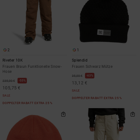
2
1
Riveter 10K
Splendid
Frauen Braun Funktionelle Snow-
Frauen Schwarz Mütze
Hose
63%
35,00 €
55%
235,00 €
13,12 €
105,75 €
SALE
SALE
DOPPELTER RABATT EXTRA 25 %
DOPPELTER RABATT EXTRA 25 %