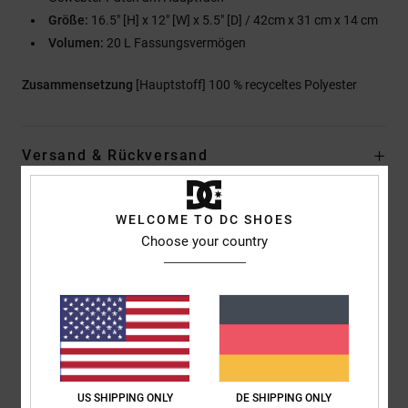
Größe:
16.5" [H] x 12" [W] x 5.5" [D] / 42cm x 31 cm x 14 cm
Volumen:
20 L Fassungsvermögen
Zusammensetzung
[Hauptstoff] 100 % recyceltes Polyester
Versand & Rückversand
WELCOME TO DC SHOES
Kundenbewertungen
Choose your country
Durchschnittliche Bewertung
5.0
/5
US SHIPPING ONLY
DE SHIPPING ONLY
basierend auf
1 verifizierten Bewertungen
seit Juni 2026