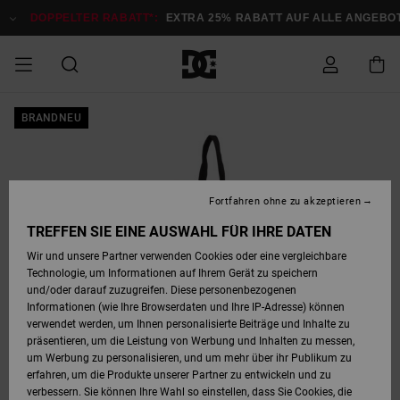
Direkt
zur
DOPPELTER RABATT*:
EXTRA 25% RABATT AUF ALLE ANGEBOTE
Produktinformation
springen
DOPPELTER
BRANDNEU
SALE MÄNNER
ESSENTIALS
ESSENTIALS
ESSENTIALS
SKATE SHOP
SNOW SHOP FÜR
Auf meine
Schuhe
Schuhe
Sale Schuhe
Stag
Astrix
Neue Kollektio
Neue Kollektio
Caps & Hüte
Chelsea
Pixie
Neue Kollektio
Schneejacken
Court Graffik
Neue Kollektio
Neue Kollektio
Hüte & Caps
Skaterschuhe
Team
Schneejacken
Snowboard Boo
Snowboard Boo
Bestellung
RABATT
MÄNNER
zugreifen
SALE FRAUEN
HIGHLIGHTS
HIGHLIGHTS
SCHUHE
COMMUNITY
Sale Bekleidun
Snow
Sale Bekleidun
Court Graffik
Ducati
Skate
Sweatshirts
Mützen
Court Graffik
Astrix
Sneakers
Snowboardhos
Pure
Skate
T-Shirts
Mützen
Alle ansehen
Snowboardhos
Schneejacken
Snowboardjac
MÄNNER
SNOW SHOP FÜR
Fortfahren ohne zu akzeptieren
Versand
FRAUEN
SALE KINDER
SCHUHE
SCHUHE
BEKLEIDUNG
Accessoires
Sale Accessoi
Lynx
DC Command
Sneakers
T-shirts
Taschen &
Alle ansehen
DC Command
Skate
Alle ansehen
Stag
Babyschuhe
Sweatshirts &
Taschen
Snowboard Boo
Snowboardhos
Snowboardhos
TREFFEN SIE EINE AUSWAHL FÜR IHRE DATEN
FRAUEN
Rucksäcke
Hoodies
Retouren
Wir und unsere Partner verwenden Cookies oder eine vergleichbare
SNOW SHOP FÜR
Technologie, um Informationen auf Ihrem Gerät zu speichern
BEKLEIDUNG
KLEIDUNG
ACCESSOIRES
SALE SNOW
Sale Snow
Pure
Manteca
Sandalen
Hemden
Manteca
Sandalen
Sneakers
Alle ansehen
Winterschuhe
Alle ansehen
Mützen
KINDER
und/oder darauf zuzugreifen. Diese personenbezogenen
KINDER
Alle ansehen
Jacken & Mänt
Informationen (wie Ihre Browserdaten und Ihre IP-Adresse) können
Bezahlung
verwendet werden, um Ihnen personalisierte Beiträge und Inhalte zu
ACCESSOIRES
T-Shirts
Jacken & Mänt
Net
Construct
Winterschuhe
Jeans
Best Sellers
Snowboard Boo
Alle ansehen
Polarfleece &
Alle ansehen
präsentieren, um die Leistung von Werbung und Inhalten zu messen,
SKATE
Hemden
Softshells
um Werbung zu personalisieren, und um mehr über ihr Publikum zu
Geschenkkarte
erfahren, um die Produkte unserer Partner zu entwickeln und zu
Jacken & Mänt
Hoodies &
Alle ansehen
Ascend
Snowboard Boo
Jacken & Mänt
Unisex
verbessern. Sie können Ihre Wahl so einstellen, dass Sie Cookies, die
COURT GRAFFIK
Sweatshirts
Jeans & Hosen
Mützen