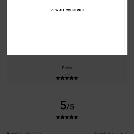
100% unserer Kunden empfehlen dieses Produkt
VIEW ALL COUNTRIES
Komfort
Preis-Leistungs-Verhältnis
5.0
5.0
Größe
Material
5.0
Zu klein
Zu groß
Farbe
5.0
5
/5