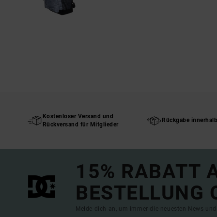
Kostenloser Versand und
Rückgabe innerhal
Rückversand für Mitglieder
15% RABATT A
BESTELLUNG 
Melde dich an, um immer die neuesten News und 