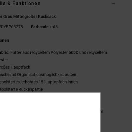
ils & Funktionen
r Grau Mittelgroßer Rucksack
EDYBP03278
Farbcode
kpf6
ionen
abric:
Futter aus recyceltem Polyester 600D und recyceltem
ester
roßes Hauptfach
asche mit Organisationsmöglichkeit außen
epolstertes, erhöhtes 15" Laptopfach innen
epolsterte Rückenpartie
anel unten aus Wildlederimitat
ewebter Patch am Hauptfach
röße:
16.5" [H] x 12" [W] x 5.5" [D] / 42cm x 31 cm x 14 cm
olumen:
20 L Fassungsvermögen