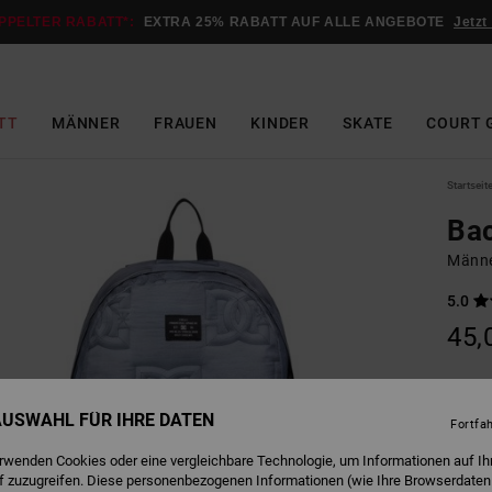
PPELTER RABATT*:
EXTRA 25% RABATT AUF ALLE ANGEBOTE
Jetzt
TT
MÄNNER
FRAUEN
KINDER
SKATE
COURT 
Startseit
Bac
Männe
5.0
45,
P
Farbe
 AUSWAHL FÜR IHRE DATEN
Fortfa
erwenden Cookies oder eine vergleichbare Technologie, um Informationen auf Ih
f zuzugreifen. Diese personenbezogenen Informationen (wie Ihre Browserdaten