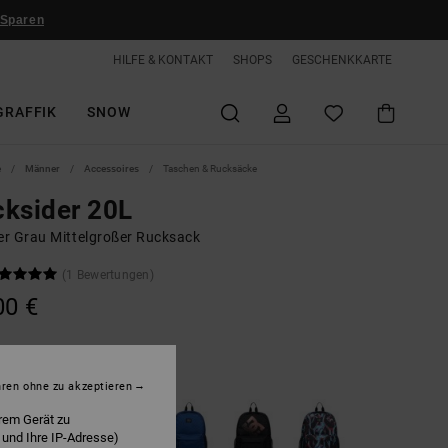
 Sparen
HILFE & KONTAKT
SHOPS
GESCHENKKARTE
GRAFFIK
SNOW
e
Männer
Accessoires
Taschen & Rucksäcke
ksider 20L
r Grau Mittelgroßer Rucksack
(1 Bewertungen)
00 €
uff Quilt
hren ohne zu akzeptieren
rem Gerät zu
 und Ihre IP-Adresse)