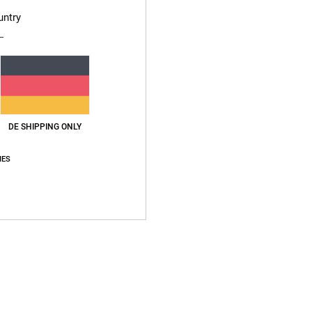
Zusa
untry
Vers
DE SHIPPING ONLY
IES
Durchschnittliche Bewertung
5.0
/5
basierend auf
1 verifizierten Bewertungen
seit Juni 2026
100% unserer Kunden empfehlen dieses Produkt
s-Leistungs-Verhältnis
Größe
Materi