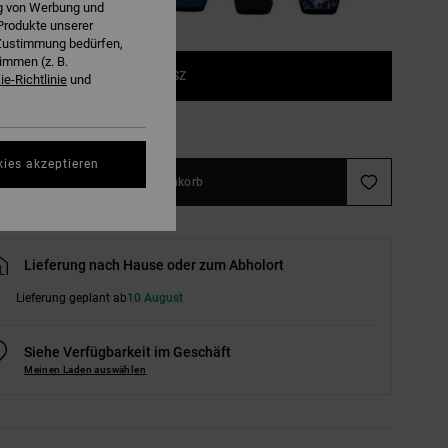
ng von Werbung und
Produkte unserer
r Zustimmung bedürfen,
immen (z. B.
1SZ
e-Richtlinie
und
ößentabelle ansehen
kies akzeptieren
In den Warenkorb
Lieferung nach Hause oder zum Abholort
Lieferung geplant ab
10 August
Siehe Verfügbarkeit im Geschäft
Meinen Laden auswählen