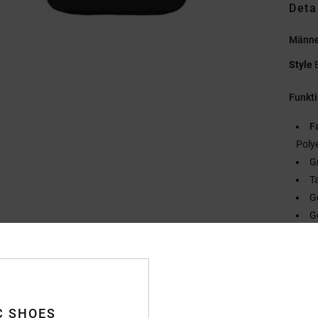
Deta
Männe
Style
Funkt
F
Poly
G
T
G
G
P
G
G
V
C SHOES