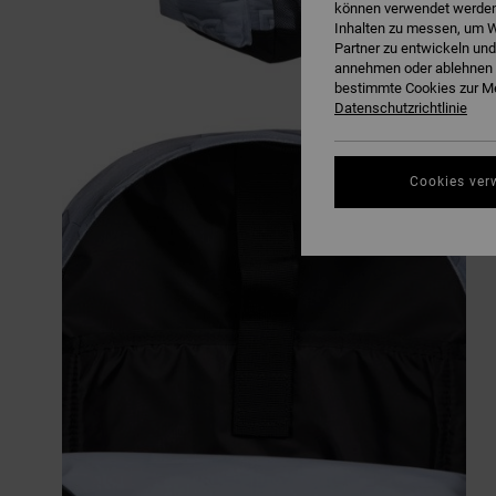
können verwendet werden,
Inhalten zu messen, um W
Partner zu entwickeln und
annehmen oder ablehnen o
bestimmte Cookies zur Me
Datenschutzrichtlinie
Cookies ver