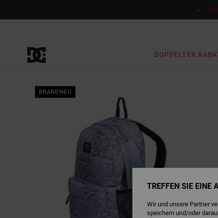
Direkt
zur
DO
Produktinformation
springen
DOPPELTER RABA
BRANDNEU
TREFFEN SIE EINE
Wir und unsere Partner v
speichern und/oder darau