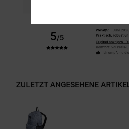
5.0
Wendy
21. Juni 202
5
/5
Praktisch, robust u
Original anzeigen - D
Komfort
: 5
Preis-L
/5
Ich empfehle di
ZULETZT ANGESEHENE ARTIKE