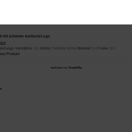
5.0
5.0
Zu klein
Zu groß
6
nd mit schönem Aufdruck/Logo
utch
eistungs-Verhältnis
: 5
Größe
: Perfekte Größe
Material
: 5
Farbe
: 5
/5
/5
/5
eses Produkt
Verifiziert von
TrustVille
L