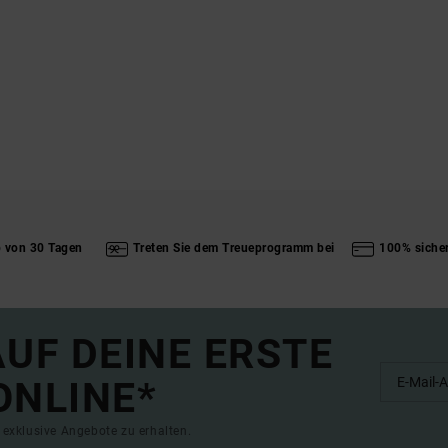
b von 30 Tagen
Treten Sie dem Treueprogramm bei
100% siche
UF DEINE ERSTE
ONLINE*
exklusive Angebote zu erhalten.