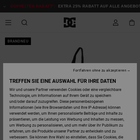
Direkt
zur
DOPPELTER RABATT*:
EXTRA 25% RABATT AUF ALLE ANGEBOTE
Produktinformation
springen
DOPPELTER
BRANDNEU
SALE MÄNNER
ESSENTIALS
ESSENTIALS
ESSENTIALS
SKATE SHOP
SNOW SHOP FÜR
Auf meine
Schuhe
Schuhe
Sale Schuhe
Stag
Astrix
Neue Kollektio
Neue Kollektio
Caps & Hüte
Chelsea
Pixie
Neue Kollektio
Schneejacken
Court Graffik
Neue Kollektio
Neue Kollektio
Hüte & Caps
Skaterschuhe
Team
Schneejacken
Snowboard Boo
Snowboard Boo
Bestellung
RABATT
MÄNNER
zugreifen
SALE FRAUEN
HIGHLIGHTS
HIGHLIGHTS
SCHUHE
COMMUNITY
Sale Bekleidun
Snow
Sale Bekleidun
Court Graffik
Ducati
Skate
Sweatshirts
Mützen
Court Graffik
Astrix
Sneakers
Snowboardhos
Pure
Skate
T-Shirts
Mützen
Alle ansehen
Snowboardhos
Schneejacken
Snowboardjac
MÄNNER
SNOW SHOP FÜR
Fortfahren ohne zu akzeptieren
Versand
FRAUEN
SALE KINDER
SCHUHE
SCHUHE
BEKLEIDUNG
Accessoires
Sale Accessoi
Lynx
DC Command
Sneakers
T-shirts
Taschen &
Alle ansehen
DC Command
Skate
Alle ansehen
Stag
Babyschuhe
Sweatshirts &
Taschen
Snowboard Boo
Snowboardhos
Snowboardhos
TREFFEN SIE EINE AUSWAHL FÜR IHRE DATEN
FRAUEN
Rucksäcke
Hoodies
Retouren
Wir und unsere Partner verwenden Cookies oder eine vergleichbare
SNOW SHOP FÜR
Technologie, um Informationen auf Ihrem Gerät zu speichern
BEKLEIDUNG
KLEIDUNG
ACCESSOIRES
SALE SNOW
Sale Snow
Pure
Manteca
Sandalen
Hemden
Manteca
Sandalen
Sneakers
Alle ansehen
Winterschuhe
Alle ansehen
Mützen
KINDER
und/oder darauf zuzugreifen. Diese personenbezogenen
KINDER
Alle ansehen
Jacken & Mänt
Informationen (wie Ihre Browserdaten und Ihre IP-Adresse) können
Bezahlung
verwendet werden, um Ihnen personalisierte Beiträge und Inhalte zu
ACCESSOIRES
T-Shirts
Jacken & Mänt
Net
Construct
Winterschuhe
Jeans
Best Sellers
Snowboard Boo
Alle ansehen
Polarfleece &
Alle ansehen
präsentieren, um die Leistung von Werbung und Inhalten zu messen,
SKATE
Hemden
Softshells
um Werbung zu personalisieren, und um mehr über ihr Publikum zu
Geschenkkarte
erfahren, um die Produkte unserer Partner zu entwickeln und zu
Jacken & Mänt
Hoodies &
Alle ansehen
Ascend
Snowboard Boo
Jacken & Mänt
Unisex
verbessern. Sie können Ihre Wahl so einstellen, dass Sie Cookies, die
COURT GRAFFIK
Sweatshirts
Jeans & Hosen
Mützen