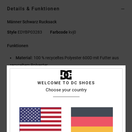
Details & Funktionen
Männer Schwarz Rucksack
Style
EDYBP03283
Farbcode
kvj0
Funktionen
Material:
100 % recyceltes Polyester 600D mit Futter aus
recyceltem Polyester
Material:
Polyester-Ripstop-Gewebe mit kontrastierenden
Einsätzen
WELCOME TO DC SHOES
Großes Hauptfach mit Reißverschluss
Choose your country
Organizer-Innenfach
Innenliegendes, gepolstertes und erhöhtes Laptopfach
Gepolstertes Rückenteil
Verstellbare, gepolsterte Schultergurte mit Brustschnalle
Seitliche Reißverschlusstasche und O-Ring
Seitlicher Tragegriff