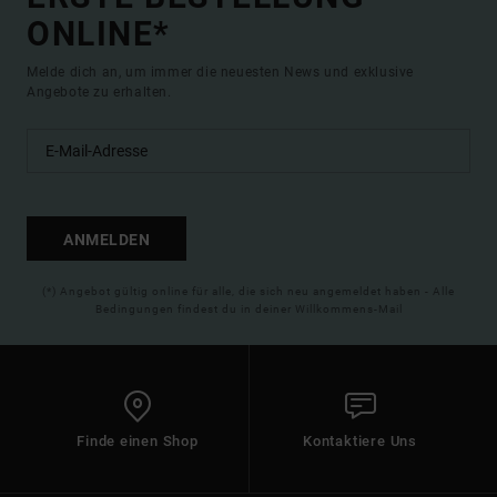
ONLINE*
Melde dich an, um immer die neuesten News und exklusive
Angebote zu erhalten.
ANMELDEN
(*) Angebot gültig online für alle, die sich neu angemeldet haben - Alle
Bedingungen findest du in deiner Willkommens-Mail
Finde einen Shop
Kontaktiere Uns