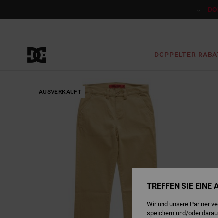
Direkt
zur
DO
Produktinformation
springen
DOPPELTER RABA
AUSVERKAUFT
TREFFEN SIE EINE
Wir und unsere Partner v
speichern und/oder darau