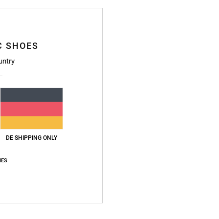
Deta
C SHOES
Kinder
untry
Style
Funkt
St
P
H
DE SHIPPING ONLY
T
L
IES
Z
B
B
R