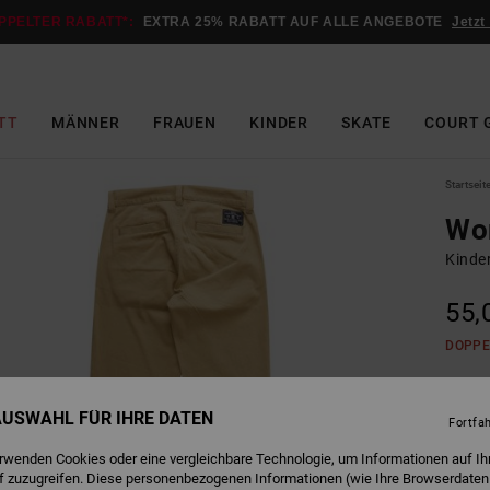
PPELTER RABATT*:
EXTRA 25% RABATT AUF ALLE ANGEBOTE
Jetzt
TT
MÄNNER
FRAUEN
KINDER
SKATE
COURT 
Startseit
Wo
Kinde
55,
DOPPE
I
Farbe
 AUSWAHL FÜR IHRE DATEN
Fortfa
erwenden Cookies oder eine vergleichbare Technologie, um Informationen auf Ih
f zuzugreifen. Diese personenbezogenen Informationen (wie Ihre Browserdaten