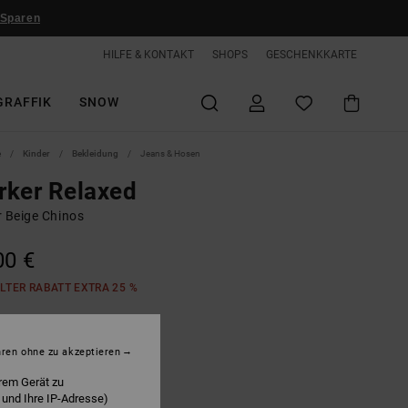
 Sparen
HILFE & KONTAKT
SHOPS
GESCHENKKARTE
GRAFFIK
SNOW
e
Kinder
Bekleidung
Jeans & Hosen
rker Relaxed
r Beige Chinos
00 €
LTER RABATT EXTRA 25 %
ncense
hren ohne zu akzeptieren
rem Gerät zu
 und Ihre IP-Adresse)