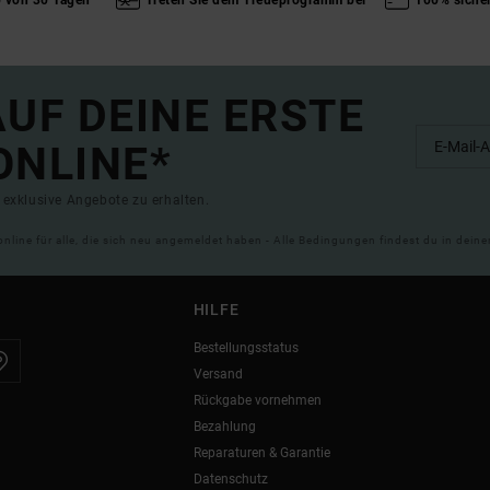
b von 30 Tagen
Treten Sie dem Treueprogramm bei
100% siche
UF DEINE ERSTE
ONLINE*
exklusive Angebote zu erhalten.
online für alle, die sich neu angemeldet haben - Alle Bedingungen findest du in dei
HILFE
Bestellungsstatus
Versand
Rückgabe vornehmen
Bezahlung
Reparaturen & Garantie
Datenschutz