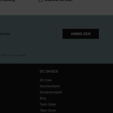
re Zahlung
Brauchen Sie Hilfe?
ANMELDEN
ner Willkommens-Mail
DC SHOES
DC Crew
Geschenkkarte
Studentenrabatt
Blog
Team Skate
Team Snow