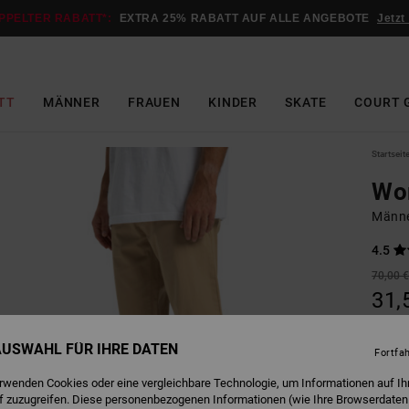
PPELTER RABATT*:
EXTRA 25% RABATT AUF ALLE ANGEBOTE
Jetzt
TT
MÄNNER
FRAUEN
KINDER
SKATE
COURT 
Startseit
Wo
Männe
4.5
70,00 
31,
SALE
 AUSWAHL FÜR IHRE DATEN
DOPPE
Fortfa
erwenden Cookies oder eine vergleichbare Technologie, um Informationen auf Ih
f zuzugreifen. Diese personenbezogenen Informationen (wie Ihre Browserdaten
I
Farbe