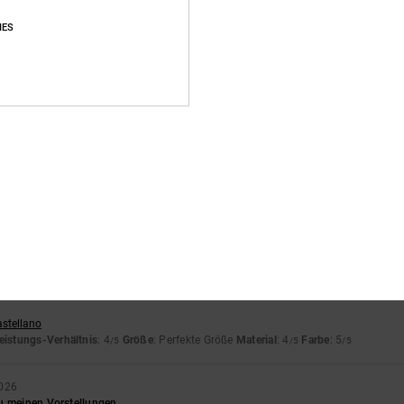
Durchschnittliche Bewertung
IES
4.5
/5
basierend auf
13 verifizierten Bewertungen
seit Oktober 2025
62% unserer Kunden empfehlen dieses Produkt
s-Leistungs-Verhältnis
Größe
Materi
4.5
4.5
Zu klein
Zu groß
2026
astellano
eistungs-Verhältnis
: 4
Größe
: Perfekte Größe
Material
: 4
Farbe
: 5
/5
/5
/5
2026
u meinen Vorstellungen