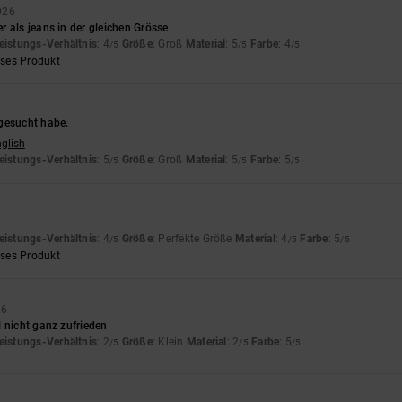
026
 als jeans in der gleichen Grösse
eistungs-Verhältnis
: 4
Größe
: Groß
Material
: 5
Farbe
: 4
/5
/5
/5
eses Produkt
gesucht habe.
nglish
eistungs-Verhältnis
: 5
Größe
: Groß
Material
: 5
Farbe
: 5
/5
/5
/5
6
eistungs-Verhältnis
: 4
Größe
: Perfekte Größe
Material
: 4
Farbe
: 5
/5
/5
/5
eses Produkt
26
 nicht ganz zufrieden
eistungs-Verhältnis
: 2
Größe
: Klein
Material
: 2
Farbe
: 5
/5
/5
/5
5