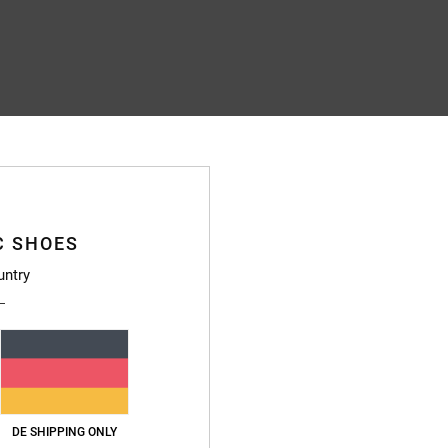
C SHOES
untry
DE SHIPPING ONLY