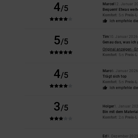
4
Marcel
12. Januar 2
/5
Bequem! Etwas weiter
Komfort
: 5
Preis-L
/5
Ich empfehle di
5
Tim
10. Januar 2026
/5
Genau das, was ich 
Original anzeigen - E
Komfort
: 5
Preis-L
/5
4
Marc
6. Januar 202
/5
Trägt sich top
Komfort
: 5
Preis-L
/5
Ich empfehle di
3
/5
Holger
1. Januar 20
Bin mit dem Material
Komfort
: 2
Preis-L
/5
Ed
9. Dezember 202