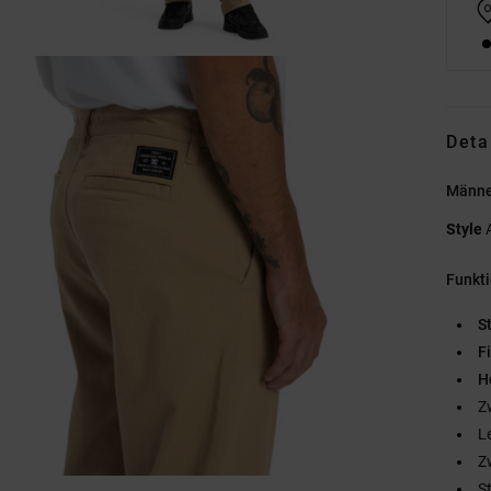
Deta
Männe
Style
Funkt
St
F
H
Z
L
Z
S