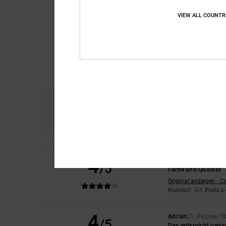
VIEW ALL COUNTR
Komfort
Prei
4.6
4
Adrián
21. Februar 
/5
Farbe und Qualität
Original anzeigen - C
Komfort
: 4
Preis-L
/5
4
Adrián
21. Februar 
/5
Das entspricht gena