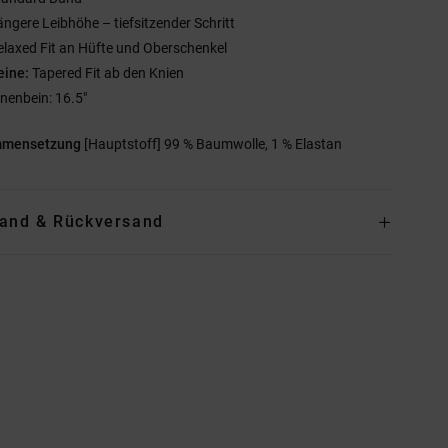
ängere Leibhöhe – tiefsitzender Schritt
elaxed Fit an Hüfte und Oberschenkel
eine:
Tapered Fit ab den Knien
nnenbein: 16.5"
mmensetzung
[Hauptstoff] 99 % Baumwolle, 1 % Elastan
and & Rückversand