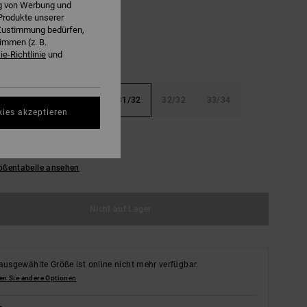
ng von Werbung und
Produkte unserer
r Zustimmung bedürfen,
immen (z. B.
e-Richtlinie
und
32
29/32
30/32
31/32
32/32
33/34
kies akzeptieren
34
36/34
38/34
ößentabelle ansehen
Nicht auf Lager
ausgewählte Größe ist online nicht mehr verfügbar.
en Sie andere Optionen