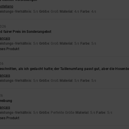
astellano
eistungs-Verhältnis
: 5
Größe
: Groß
Material
: 4
Farbe
: 4
/5
/5
/5
2026
 fairer Preis im Sonderangebot
rançais
eistungs-Verhältnis
: 5
Größe
: Groß
Material
: 5
Farbe
: 5
/5
/5
/5
eses Produkt
26
geschnitten, als ich gedacht hatte; der Taillenumfang passt gut, aber die Hosenb
rançais
eistungs-Verhältnis
: 5
Größe
: Groß
Material
: 5
Farbe
: 5
/5
/5
/5
26
hreibung
rançais
eistungs-Verhältnis
: 5
Größe
: Perfekte Größe
Material
: 5
Farbe
: 5
/5
/5
/5
eses Produkt