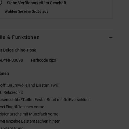
Siehe Verfügbarkeit im Geschäft
Wählen Sie eine Größe aus
ils & Funktionen
r Beige Chino-Hose
ADYNP03098
Farbcode
cjz0
ionen
off:
Baumwolle and Elastan Twill
it:
Relaxed Fit
osenschlitz/Taille:
Fester Bund mit Reißverschluss
wei Eingrifftaschen vorne
eistentasche mit Münzfach vorne
wei einzelne Leistentaschen hinten
tandard Bund