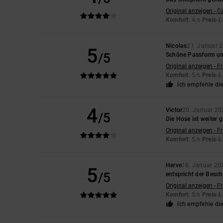
Original anzeigen - C
Komfort
: 4
Preis-L
/5
Nicolas
21. Januar 
5
/5
Schöne Passform und
Original anzeigen - F
Komfort
: 5
Preis-L
/5
Ich empfehle di
4
Victor
20. Januar 20
/5
Die Hose ist weiter 
Original anzeigen - F
Komfort
: 5
Preis-L
/5
Herve
18. Januar 20
5
/5
entspricht der Besc
Original anzeigen - F
Komfort
: 5
Preis-L
/5
Ich empfehle di