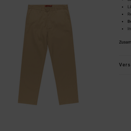
L
R
B
I
Zusa
Vers