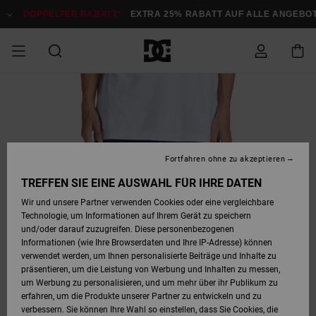
Direkt
zur
DOPPELTER RABATT*:
EXTRA 25% RABATT AUF ALLE ANGEBOTE
J
Produktinformation
springen
DOPPELTER
SALE MÄNNER
ESSENTIALS
ESSENTIALS
ESSENTIALS
SKATE SHOP
SNOW SHOP FÜR
Auf meine
Schuhe
Schuhe
Sale Schuhe
Stag
Astrix
Neue Kollektio
Neue Kollektio
Caps & Hüte
Chelsea
Pixie
Neue Kollektio
Schneejacken
Court Graffik
Neue Kollektio
Neue Kollektio
Hüte & Caps
Skaterschuhe
Team
Schneejacken
Snowboard Boo
Snowboard Boo
Bestellung
RABATT
MÄNNER
zugreifen
SALE FRAUEN
HIGHLIGHTS
HIGHLIGHTS
SCHUHE
COMMUNITY
Sale Bekleidun
Snow
Sale Bekleidun
Court Graffik
Ducati
Skate
Sweatshirts
Mützen
Court Graffik
Astrix
Sneakers
Snowboardhos
Pure
Skate
T-Shirts
Mützen
Alle ansehen
Snowboardhos
Schneejacken
Snowboardjac
MÄNNER
SNOW SHOP FÜR
Fortfahren ohne zu akzeptieren
Versand
FRAUEN
SALE KINDER
SCHUHE
SCHUHE
BEKLEIDUNG
Accessoires
Sale Accessoi
Lynx
DC Command
Sneakers
T-shirts
Taschen &
Alle ansehen
DC Command
Skate
Alle ansehen
Stag
Babyschuhe
Sweatshirts &
Taschen
Snowboard Boo
Snowboardhos
Snowboardhos
TREFFEN SIE EINE AUSWAHL FÜR IHRE DATEN
FRAUEN
Rucksäcke
Hoodies
Retouren
Wir und unsere Partner verwenden Cookies oder eine vergleichbare
SNOW SHOP FÜR
Technologie, um Informationen auf Ihrem Gerät zu speichern
BEKLEIDUNG
KLEIDUNG
ACCESSOIRES
SALE SNOW
Sale Snow
Pure
Manteca
Sandalen
Hemden
Manteca
Sandalen
Sneakers
Alle ansehen
Winterschuhe
Alle ansehen
Mützen
KINDER
und/oder darauf zuzugreifen. Diese personenbezogenen
KINDER
Alle ansehen
Jacken & Mänt
Informationen (wie Ihre Browserdaten und Ihre IP-Adresse) können
Bezahlung
verwendet werden, um Ihnen personalisierte Beiträge und Inhalte zu
ACCESSOIRES
T-Shirts
Jacken & Mänt
Net
Construct
Winterschuhe
Jeans
Best Sellers
Snowboard Boo
Alle ansehen
Polarfleece &
Alle ansehen
präsentieren, um die Leistung von Werbung und Inhalten zu messen,
SKATE
Hemden
Softshells
um Werbung zu personalisieren, und um mehr über ihr Publikum zu
Geschenkkarte
erfahren, um die Produkte unserer Partner zu entwickeln und zu
Jacken & Mänt
Hoodies &
Alle ansehen
Ascend
Snowboard Boo
Jacken & Mänt
Unisex
verbessern. Sie können Ihre Wahl so einstellen, dass Sie Cookies, die
COURT GRAFFIK
Sweatshirts
Jeans & Hosen
Mützen