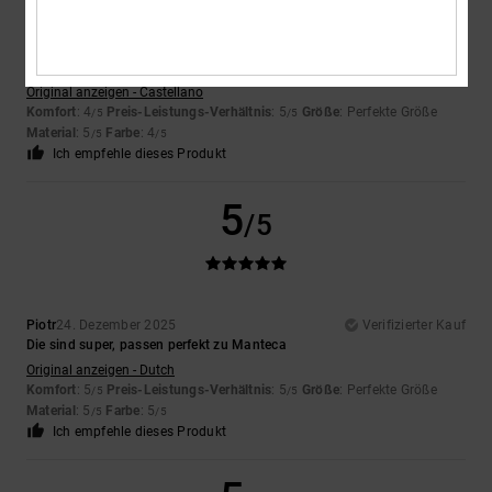
Alfonso
30. Januar 2026
Verifizierter Kauf
Weil sie hochwertig wirken
Original anzeigen - Castellano
Komfort
: 4
Preis-Leistungs-Verhältnis
: 5
Größe
: Perfekte Größe
/5
/5
Material
: 5
Farbe
: 4
/5
/5
Ich empfehle dieses Produkt
5
/5
Piotr
24. Dezember 2025
Verifizierter Kauf
Die sind super, passen perfekt zu Manteca
Original anzeigen - Dutch
Komfort
: 5
Preis-Leistungs-Verhältnis
: 5
Größe
: Perfekte Größe
/5
/5
Material
: 5
Farbe
: 5
/5
/5
Ich empfehle dieses Produkt