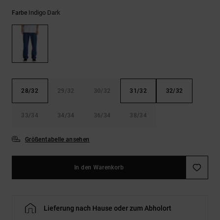
Kontaktformular.
Indigo Dark
Farbe
FAQ
ansehen
28/32
29/32
30/32
31/32
32/32
33/34
34/34
36/34
38/34
Größentabelle ansehen
In den Warenkorb
Lieferung nach Hause oder zum Abholort