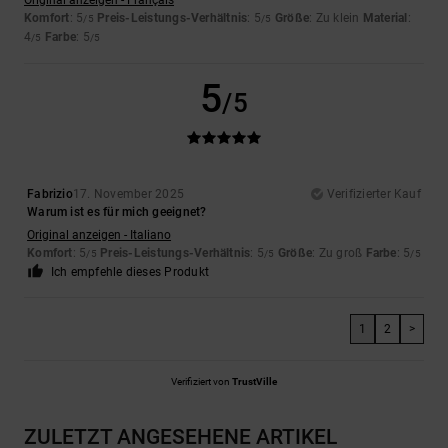
Original anzeigen - Français
Komfort
: 5
Preis-Leistungs-Verhältnis
: 5
Größe
: Zu klein
Material
:
/5
/5
4
Farbe
: 5
/5
/5
5
/5
Fabrizio
17. November 2025
Verifizierter Kauf
Warum ist es für mich geeignet?
Original anzeigen - Italiano
Komfort
: 5
Preis-Leistungs-Verhältnis
: 5
Größe
: Zu groß
Farbe
: 5
/5
/5
/5
Ich empfehle dieses Produkt
1
2
>
Verifiziert von
TrustVille
ZULETZT ANGESEHENE ARTIKEL