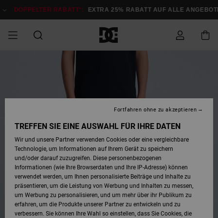
Direkt
zur
DOPPELTER RABATT*:
EXTRA 25% RABATT AUF ALLE ANGEBOTE
Produktinformation
springen
DOPPELTER
SALE MÄNNER
ESSENTIALS
ESSENTIALS
ESSENTIALS
SKATE SHOP
SNOW SHOP FÜR
Auf meine
Schuhe
Schuhe
Sale Schuhe
Stag
Astrix
Neue Kollektio
Neue Kollektio
Caps & Hüte
Chelsea
Pixie
Neue Kollektio
Schneejacken
Court Graffik
Neue Kollektio
Neue Kollektio
Hüte & Caps
Skaterschuhe
Team
Schneejacken
Snowboard Boo
Snowboard Boo
Bestellung
RABATT
MÄNNER
zugreifen
SALE FRAUEN
HIGHLIGHTS
HIGHLIGHTS
SCHUHE
COMMUNITY
Sale Bekleidun
Snow
Sale Bekleidun
Court Graffik
Ducati
Skate
Sweatshirts
Mützen
Court Graffik
Astrix
Sneakers
Snowboardhos
Pure
Skate
T-Shirts
Mützen
Alle ansehen
Snowboardhos
Schneejacken
Snowboardjac
MÄNNER
SNOW SHOP FÜR
Fortfahren ohne zu akzeptieren
Versand
FRAUEN
SALE KINDER
SCHUHE
SCHUHE
BEKLEIDUNG
Accessoires
Sale Accessoi
Lynx
DC Command
Sneakers
T-shirts
Taschen &
Alle ansehen
DC Command
Skate
Alle ansehen
Stag
Babyschuhe
Sweatshirts &
Taschen
Snowboard Boo
Snowboardhos
Snowboardhos
TREFFEN SIE EINE AUSWAHL FÜR IHRE DATEN
FRAUEN
Rucksäcke
Hoodies
Retouren
Wir und unsere Partner verwenden Cookies oder eine vergleichbare
SNOW SHOP FÜR
Technologie, um Informationen auf Ihrem Gerät zu speichern
BEKLEIDUNG
KLEIDUNG
ACCESSOIRES
SALE SNOW
Sale Snow
Pure
Manteca
Sandalen
Hemden
Manteca
Sandalen
Sneakers
Alle ansehen
Winterschuhe
Alle ansehen
Mützen
KINDER
und/oder darauf zuzugreifen. Diese personenbezogenen
KINDER
Alle ansehen
Jacken & Mänt
Informationen (wie Ihre Browserdaten und Ihre IP-Adresse) können
Bezahlung
verwendet werden, um Ihnen personalisierte Beiträge und Inhalte zu
ACCESSOIRES
T-Shirts
Jacken & Mänt
Net
Construct
Winterschuhe
Jeans
Best Sellers
Snowboard Boo
Alle ansehen
Polarfleece &
Alle ansehen
präsentieren, um die Leistung von Werbung und Inhalten zu messen,
SKATE
Hemden
Softshells
um Werbung zu personalisieren, und um mehr über ihr Publikum zu
Geschenkkarte
erfahren, um die Produkte unserer Partner zu entwickeln und zu
Jacken & Mänt
Hoodies &
Alle ansehen
Ascend
Snowboard Boo
Jacken & Mänt
Unisex
verbessern. Sie können Ihre Wahl so einstellen, dass Sie Cookies, die
COURT GRAFFIK
Sweatshirts
Jeans & Hosen
Mützen