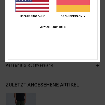
DC-Trim Package
Standard Bund
Hohe Leibhöhe mit tiefem Schritt
US SHIPPING ONLY
DE SHIPPING ONLY
Baggy an Hüfte und Oberschenkel
Breite Hosenbeine und leicht zulaufend
VIEW ALL COUNTRIES
Innenbeinlänge:
14"
Zusammensetzung
[Hauptstoff] 80 % Baumwolle, 20 % recycelte
Baumwolle
Versand & Rückversand
ZULETZT ANGESEHENE ARTIKEL