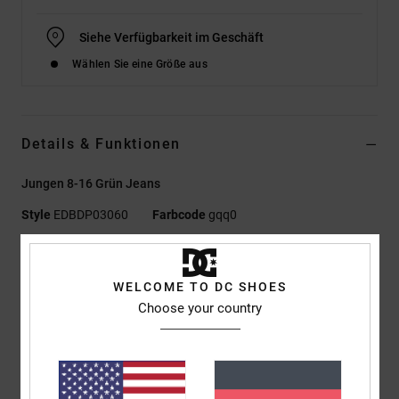
Siehe Verfügbarkeit im Geschäft
Wählen Sie eine Größe aus
Details & Funktionen
Jungen 8-16 Grün Jeans
Style
EDBDP03060
Farbcode
gqq0
Funktionen
WELCOME TO DC SHOES
Stoff:
Bequemer, fester Denim [13 oz.]
Choose your country
Mittlere Umweltbelastung
Baggy Fit
Hosenschlitz mit Knöpfen
Metallnieten