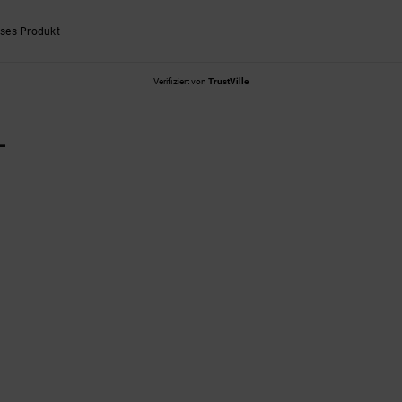
eses Produkt
Verifiziert von
TrustVille
L