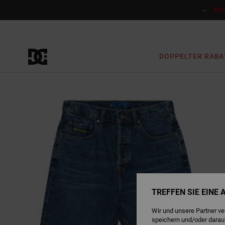
Direkt
zur
DO
Produktinformation
springen
DOPPELTER RABA
TREFFEN SIE EINE
Wir und unsere Partner v
speichern und/oder darau