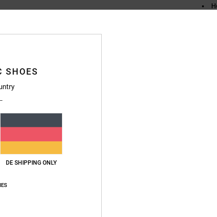
H
B
S
A
T
Z
C SHOES
M
untry
L
W
B
B
Zusa
Baumw
DE SHIPPING ONLY
IES
Vers