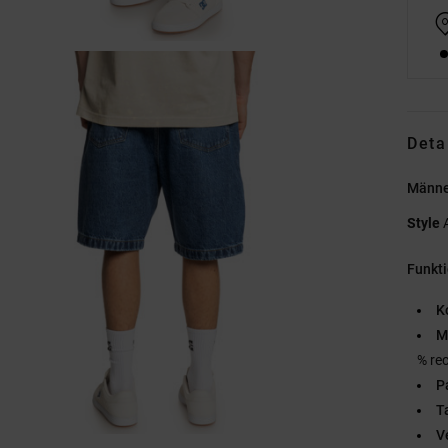
Deta
Männe
Style
Funkt
K
M
% re
P
T
V