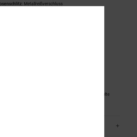
osenschlitz:
Metallreißverschluss
einöffnung:
24" Beinöffnung
chrittlänge:
7" Schrittlänge
ußennaht:
49,5 cm Außennaht, mittlere Länge
aschen:
Zwei Schlitztaschen vorne
wei aufgesetzte Taschen hinten
ünztasche
ogo:
DCSHOECO-Stickerei auf der Münztasche
eitere Merkmale:
Niedriger EIM-Wert
aggy an Hüfte und Oberschenkel
reite Hosenbeine und leicht zulaufend
mmensetzung
[Hauptstoff] 80 % Baumwolle, 20 % recycelte
olle
and & Rückversand