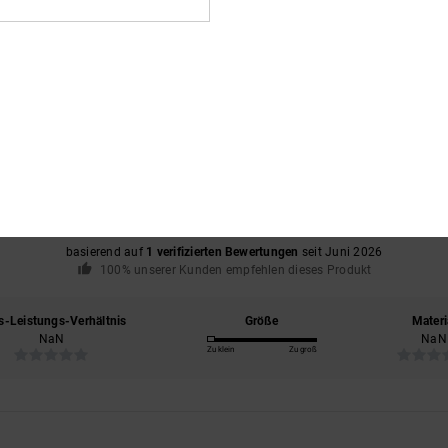
Durchschnittliche Bewertung
5.0
/5
basierend auf
1 verifizierten Bewertungen
seit Juni 2026
100% unserer Kunden empfehlen dieses Produkt
s-Leistungs-Verhältnis
Größe
Materi
NaN
NaN
Zu klein
Zu groß