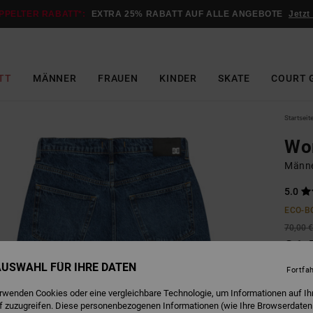
PPELTER RABATT*:
EXTRA 25% RABATT AUF ALLE ANGEBOTE
Jetzt
TT
MÄNNER
FRAUEN
KINDER
SKATE
COURT 
Startseit
Wor
Männe
5.0
ECO-B
70,00 
31,
 AUSWAHL FÜR IHRE DATEN
SALE
Fortfa
DOPPE
erwenden Cookies oder eine vergleichbare Technologie, um Informationen auf Ih
f zuzugreifen. Diese personenbezogenen Informationen (wie Ihre Browserdaten