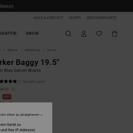
 Sparen
HILFE & KONTAKT
SHOPS
GESCHENKKARTE
GRAFFIK
SNOW
e
Männer
Bekleidung
Shorts
ker Baggy 19.5"
r Blau Denim-Shorts
(1 Bewertungen)
ONUS
€
55%
50 €
hren ohne zu akzeptieren
LTER RABATT EXTRA 25 %
rem Gerät zu
 und Ihre IP-Adresse)