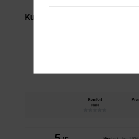
Kundenbewertungen
Komfort
Prei
NaN
5
Nicolas
8. Juni 2026