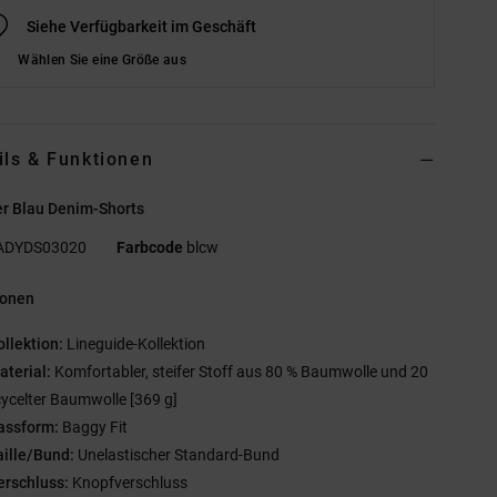
Siehe Verfügbarkeit im Geschäft
Wählen Sie eine Größe aus
ils & Funktionen
r Blau Denim-Shorts
ADYDS03020
Farbcode
blcw
ionen
ollektion:
Lineguide-Kollektion
aterial:
Komfortabler, steifer Stoff aus 80 % Baumwolle und 20
cycelter Baumwolle [369 g]
assform:
Baggy Fit
aille/Bund:
Unelastischer Standard-Bund
erschluss:
Knopfverschluss