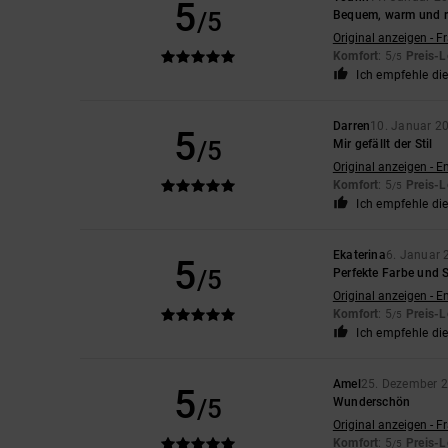
5
/5
Bequem, warm und ru
Original anzeigen - F
Komfort
: 5
Preis-L
/5
Ich empfehle di
Darren
10. Januar 2
5
/5
Mir gefällt der Stil
Original anzeigen - E
Komfort
: 5
Preis-L
/5
Ich empfehle di
Ekaterina
6. Januar 
5
/5
Perfekte Farbe und 
Original anzeigen - E
Komfort
: 5
Preis-L
/5
Ich empfehle di
Amel
25. Dezember 
5
/5
Wunderschön
Original anzeigen - F
Komfort
: 5
Preis-L
/5