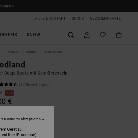
 Sparen
HILFE & KONTAKT
SHOPS
GESCHENKKARTE
GRAFFIK
SNOW
e
Männer
Schuhe
Winterschuhe
odland
r Beige Boots mit Schnürsenkeln
(17 Bewertungen)
 €
40%
00 €
hren ohne zu akzeptieren
rem Gerät zu
an/black
 und Ihre IP-Adresse)