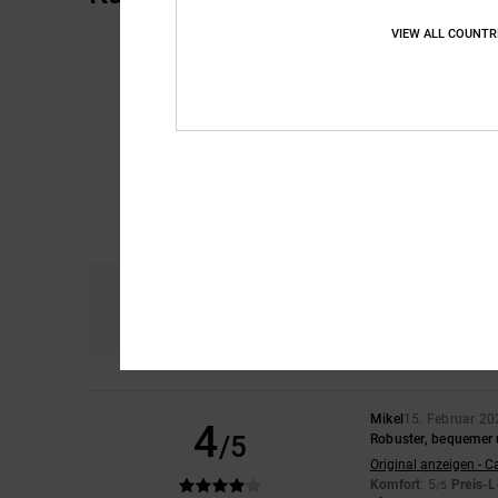
VIEW ALL COUNTR
Komfort
Prei
4.5
Mikel
15. Februar 20
4
/5
Robuster, bequemer 
Original anzeigen - C
Komfort
: 5
Preis-L
/5