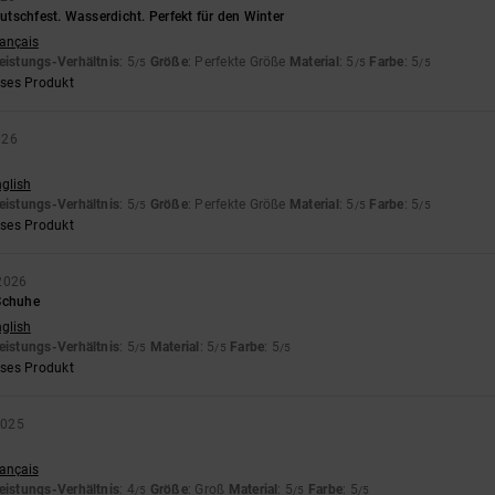
tschfest. Wasserdicht. Perfekt für den Winter
rançais
eistungs-Verhältnis
: 5
Größe
: Perfekte Größe
Material
: 5
Farbe
: 5
/5
/5
/5
eses Produkt
026
nglish
eistungs-Verhältnis
: 5
Größe
: Perfekte Größe
Material
: 5
Farbe
: 5
/5
/5
/5
eses Produkt
2026
Schuhe
nglish
eistungs-Verhältnis
: 5
Material
: 5
Farbe
: 5
/5
/5
/5
eses Produkt
2025
rançais
eistungs-Verhältnis
: 4
Größe
: Groß
Material
: 5
Farbe
: 5
/5
/5
/5