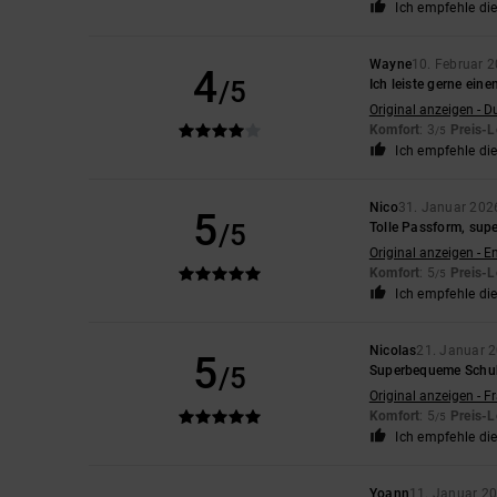
Ich empfehle di
Wayne
10. Februar 
4
/5
Ich leiste gerne eine
Original anzeigen - D
Komfort
: 3
Preis-L
/5
Ich empfehle di
Nico
31. Januar 202
5
/5
Tolle Passform, su
Original anzeigen - E
Komfort
: 5
Preis-L
/5
Ich empfehle di
Nicolas
21. Januar 
5
/5
Superbequeme Schuhe
Original anzeigen - F
Komfort
: 5
Preis-L
/5
Ich empfehle di
Yoann
11. Januar 2