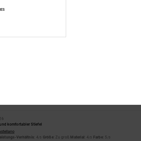
IES
Durchschnittliche Bewertung
4.7
/5
basierend auf
17 verifizierten Bewertungen
seit September 2025
94% unserer Kunden empfehlen dieses Produkt
s-Leistungs-Verhältnis
Größe
Materi
4.5
4.7
Zu klein
Zu groß
26
und komfortabler Stiefel
astellano
eistungs-Verhältnis
: 4
Größe
: Zu groß
Material
: 4
Farbe
: 5
/5
/5
/5