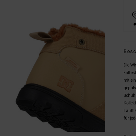
Besc
Die Wi
kältes
mit ei
gepols
Schuh 
Kollek
Lauffl
für je