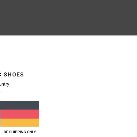
C SHOES
untry
DE SHIPPING ONLY