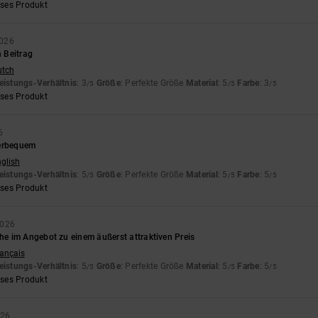
eses Produkt
2026
n Beitrag
utch
eistungs-Verhältnis
: 3
Größe
: Perfekte Größe
Material
: 5
Farbe
: 3
/5
/5
/5
eses Produkt
6
perbequem
nglish
eistungs-Verhältnis
: 5
Größe
: Perfekte Größe
Material
: 5
Farbe
: 5
/5
/5
/5
eses Produkt
2026
 im Angebot zu einem äußerst attraktiven Preis
rançais
eistungs-Verhältnis
: 5
Größe
: Perfekte Größe
Material
: 5
Farbe
: 5
/5
/5
/5
eses Produkt
026