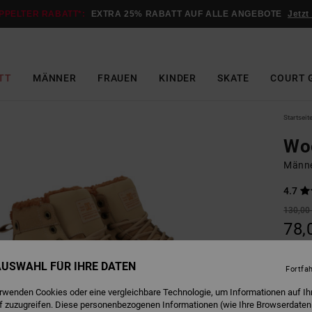
PPELTER RABATT*:
EXTRA 25% RABATT AUF ALLE ANGEBOTE
Jetzt
TT
MÄNNER
FRAUEN
KINDER
SKATE
COURT 
Startseit
Wo
Männe
4.7
130,00
78,
SALE
 AUSWAHL FÜR IHRE DATEN
Fortfa
erwenden Cookies oder eine vergleichbare Technologie, um Informationen auf Ih
T
Farbe
f zuzugreifen. Diese personenbezogenen Informationen (wie Ihre Browserdaten