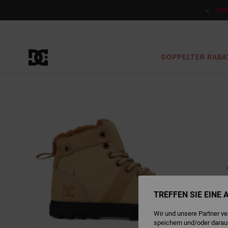
Direkt
zur
DO
Produktinformation
springen
DOPPELTER RABA
TREFFEN SIE EINE
Wir und unsere Partner v
speichern und/oder darau