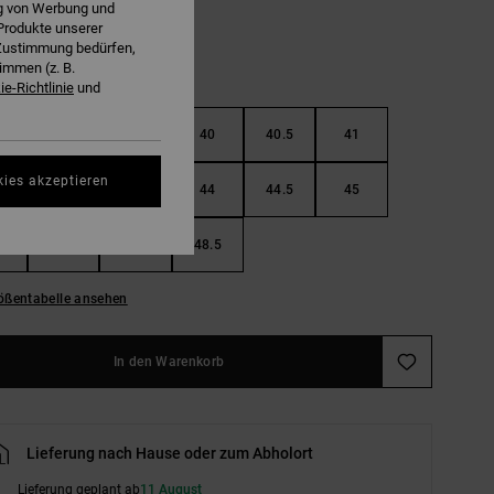
ng von Werbung und
Produkte unserer
r Zustimmung bedürfen,
immen (z. B.
e-Richtlinie
und
38.5
39
40
40.5
41
kies akzeptieren
42.5
43
44
44.5
45
46.5
47
48.5
ößentabelle ansehen
In den Warenkorb
Lieferung nach Hause oder zum Abholort
Lieferung geplant ab
11 August