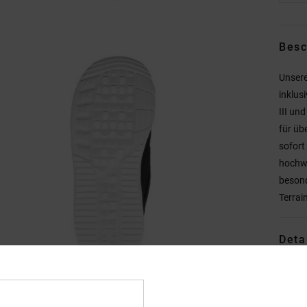
Besc
Unsere
inklus
III un
für üb
sofort
hochwe
besond
Terrai
Deta
Vers