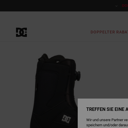
Direkt
zur
DO
Produktinformation
springen
DOPPELTER RABA
TREFFEN SIE EINE
Wir und unsere Partner v
speichern und/oder darau