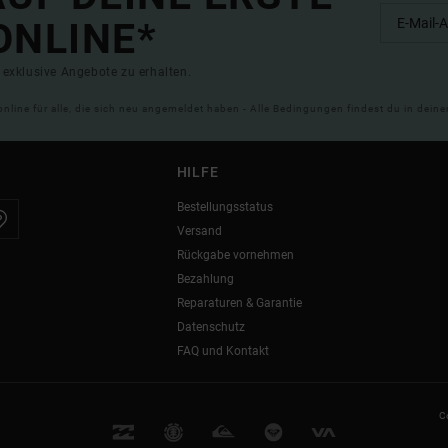
ONLINE*
exklusive Angebote zu erhalten.
online für alle, die sich neu angemeldet haben - Alle Bedingungen findest du in dei
HILFE
Bestellungsstatus
Versand
Rückgabe vornehmen
Bezahlung
Reparaturen & Garantie
Datenschutz
FAQ und Kontakt
C