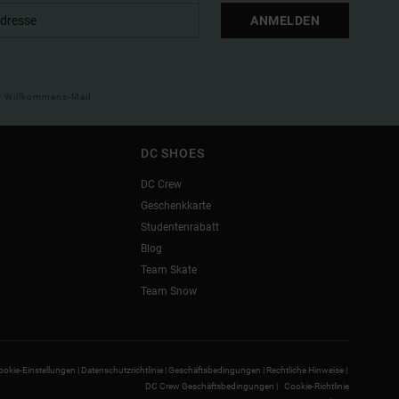
ANMELDEN
ner Willkommens-Mail
DC SHOES
DC Crew
Geschenkkarte
Studentenrabatt
Blog
Team Skate
Team Snow
ookie-Einstellungen |
Datenschutzrichtlinie |
Geschäftsbedingungen |
Rechtliche Hinweise |
DC Crew Geschäftsbedingungen |
Cookie-Richtlinie