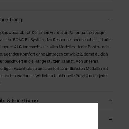
hreibung
 Snowboardboot-Kollektion wurde für Performance designt,
ive dem BOA® Fit System, den Response Innenschuhen I, II oder
d Impact-ALG Innensohlen in allen Modellen. Jeder Boot wurde
erragenden Komfort ohne Eintragen entwickelt, damit du dich
 unbeschwert in die Hänge stürzen kannst. Von unseren
rtigen Essentials zu unseren fortschrittlichsten Modellen mit
eren Innovationen: Wir liefern funktionelle Präzision für jedes
n.
ils & Funktionen
and & Rückversand