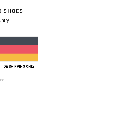
C SHOES
untry
DE SHIPPING ONLY
IES