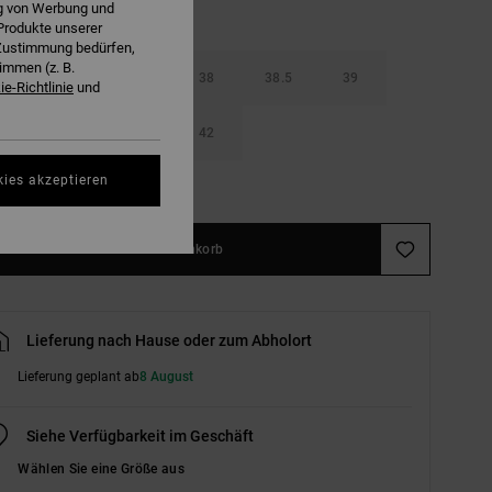
ng von Werbung und
Produkte unserer
r Zustimmung bedürfen,
immen (z. B.
37
37.5
38
38.5
39
e-Richtlinie
und
40.5
41
42
kies akzeptieren
ößentabelle ansehen
In den Warenkorb
Lieferung nach Hause oder zum Abholort
Lieferung geplant ab
8 August
Siehe Verfügbarkeit im Geschäft
Wählen Sie eine Größe aus