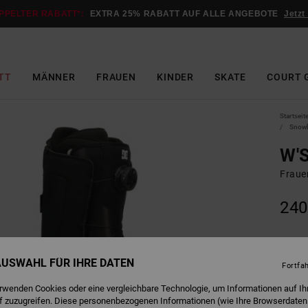
PPELTER RABATT*:
EXTRA 25% RABATT AUF ALLE ANGEBOTE
Jetzt
TT
MÄNNER
FRAUEN
KINDER
SKATE
COURT 
Startseit
Snowb
W'
Fraue
240
B
Farbe
 AUSWAHL FÜR IHRE DATEN
Fortfa
erwenden Cookies oder eine vergleichbare Technologie, um Informationen auf Ih
f zuzugreifen. Diese personenbezogenen Informationen (wie Ihre Browserdaten