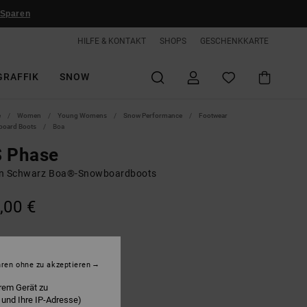
 Sparen
HILFE & KONTAKT
SHOPS
GESCHENKKARTE
GRAFFIK
SNOW
e
Women
Young Womens
Snow Performance
Footwear
oard Boots
Boa
S Phase
n Schwarz Boa®-Snowboardboots
,00 €
lack/white
hren ohne zu akzeptieren
rem Gerät zu
 und Ihre IP-Adresse)