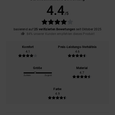
4.4
/5
basierend auf
25 verifizierten Bewertungen
seit Oktober 2025
84% unserer Kunden empfehlen dieses Produkt
Komfort
Preis-Leistungs-Verhältnis
4.1
4.6
Größe
Material
4.7
Zu klein
Zu groß
Farbe
4.9