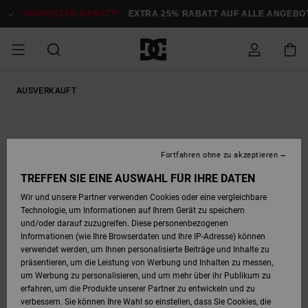
Direkt
zur
DOPPELTER RABATT*:
EXTRA 25% RABATT AUF ALLE ANGEBOTE
Produktinformation
springen
DOPPELTER
AUSVERKAUFT
SALE MÄNNER
ESSENTIALS
ESSENTIALS
ESSENTIALS
SKATE SHOP
SNOW SHOP FÜR
Auf meine
Schuhe
Schuhe
Sale Schuhe
Stag
Astrix
Neue Kollektio
Neue Kollektio
Caps & Hüte
Chelsea
Pixie
Neue Kollektio
Schneejacken
Court Graffik
Neue Kollektio
Neue Kollektio
Hüte & Caps
Skaterschuhe
Team
Schneejacken
Snowboard Boo
Snowboard Boo
Bestellung
RABATT
MÄNNER
zugreifen
SALE FRAUEN
HIGHLIGHTS
HIGHLIGHTS
SCHUHE
COMMUNITY
Sale Bekleidun
Snow
Sale Bekleidun
Court Graffik
Ducati
Skate
Sweatshirts
Mützen
Court Graffik
Astrix
Sneakers
Snowboardhos
Pure
Skate
T-Shirts
Mützen
Alle ansehen
Snowboardhos
Schneejacken
Snowboardjac
MÄNNER
SNOW SHOP FÜR
Fortfahren ohne zu akzeptieren
Versand
FRAUEN
SALE KINDER
SCHUHE
SCHUHE
BEKLEIDUNG
Accessoires
Sale Accessoi
Lynx
DC Command
Sneakers
T-shirts
Taschen &
Alle ansehen
DC Command
Skate
Alle ansehen
Stag
Babyschuhe
Sweatshirts &
Taschen
Snowboard Boo
Snowboardhos
Snowboardhos
TREFFEN SIE EINE AUSWAHL FÜR IHRE DATEN
FRAUEN
Rucksäcke
Hoodies
Retouren
Wir und unsere Partner verwenden Cookies oder eine vergleichbare
SNOW SHOP FÜR
Technologie, um Informationen auf Ihrem Gerät zu speichern
BEKLEIDUNG
KLEIDUNG
ACCESSOIRES
SALE SNOW
Sale Snow
Pure
Manteca
Sandalen
Hemden
Manteca
Sandalen
Sneakers
Alle ansehen
Winterschuhe
Alle ansehen
Mützen
KINDER
und/oder darauf zuzugreifen. Diese personenbezogenen
KINDER
Alle ansehen
Jacken & Mänt
Informationen (wie Ihre Browserdaten und Ihre IP-Adresse) können
Bezahlung
verwendet werden, um Ihnen personalisierte Beiträge und Inhalte zu
ACCESSOIRES
T-Shirts
Jacken & Mänt
Net
Construct
Winterschuhe
Jeans
Best Sellers
Snowboard Boo
Alle ansehen
Polarfleece &
Alle ansehen
präsentieren, um die Leistung von Werbung und Inhalten zu messen,
SKATE
Hemden
Softshells
um Werbung zu personalisieren, und um mehr über ihr Publikum zu
Geschenkkarte
erfahren, um die Produkte unserer Partner zu entwickeln und zu
Jacken & Mänt
Hoodies &
Alle ansehen
Ascend
Snowboard Boo
Jacken & Mänt
Unisex
verbessern. Sie können Ihre Wahl so einstellen, dass Sie Cookies, die
COURT GRAFFIK
Sweatshirts
Jeans & Hosen
Mützen