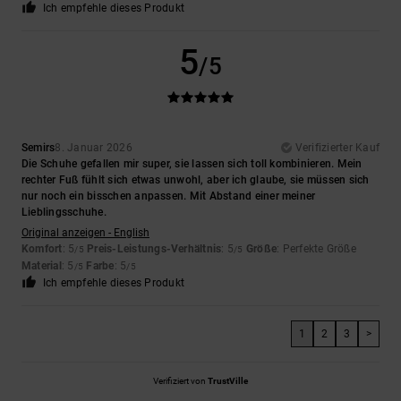
Ich empfehle dieses Produkt
5
/5
Semirs
8. Januar 2026
Verifizierter Kauf
Die Schuhe gefallen mir super, sie lassen sich toll kombinieren. Mein
rechter Fuß fühlt sich etwas unwohl, aber ich glaube, sie müssen sich
nur noch ein bisschen anpassen. Mit Abstand einer meiner
Lieblingsschuhe.
Original anzeigen - English
Komfort
: 5
Preis-Leistungs-Verhältnis
: 5
Größe
: Perfekte Größe
/5
/5
Material
: 5
Farbe
: 5
/5
/5
Ich empfehle dieses Produkt
1
2
3
>
Verifiziert von
TrustVille