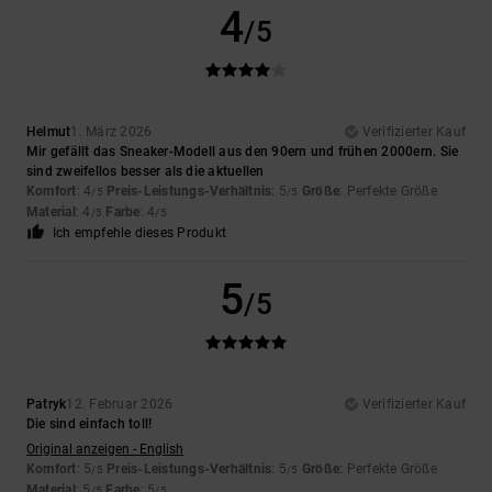
4
/5
Helmut
1. März 2026
Verifizierter Kauf
Mir gefällt das Sneaker-Modell aus den 90ern und frühen 2000ern. Sie
sind zweifellos besser als die aktuellen
Komfort
: 4
Preis-Leistungs-Verhältnis
: 5
Größe
: Perfekte Größe
/5
/5
Material
: 4
Farbe
: 4
/5
/5
Ich empfehle dieses Produkt
5
/5
Patryk
12. Februar 2026
Verifizierter Kauf
Die sind einfach toll!
Original anzeigen - English
Komfort
: 5
Preis-Leistungs-Verhältnis
: 5
Größe
: Perfekte Größe
/5
/5
Material
: 5
Farbe
: 5
/5
/5