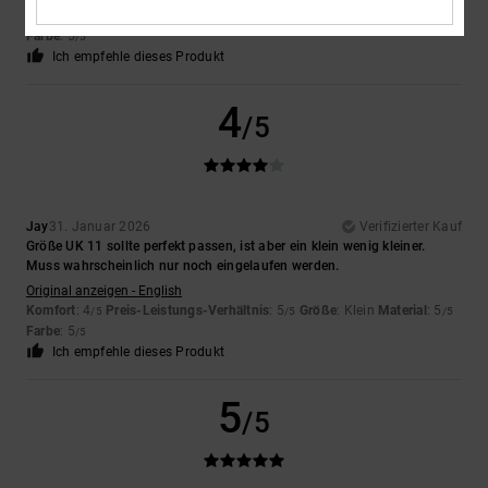
Komfort
: 5
Preis-Leistungs-Verhältnis
: 5
Größe
: Perfekte Größe
/5
/5
Farbe
: 5
/5
Ich empfehle dieses Produkt
4
/5
Jay
31. Januar 2026
Verifizierter Kauf
Größe UK 11 sollte perfekt passen, ist aber ein klein wenig kleiner.
Muss wahrscheinlich nur noch eingelaufen werden.
Original anzeigen - English
Komfort
: 4
Preis-Leistungs-Verhältnis
: 5
Größe
: Klein
Material
: 5
/5
/5
/5
Farbe
: 5
/5
Ich empfehle dieses Produkt
5
/5