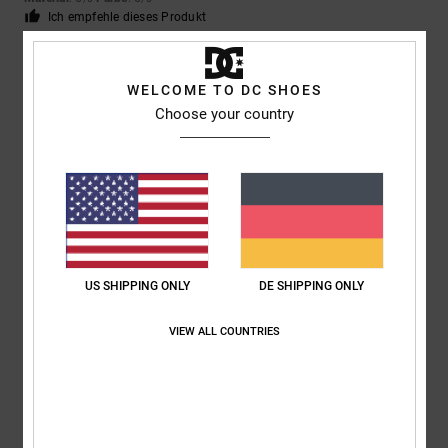
Ich empfehle dieses Produkt
5
/5
WELCOME TO DC SHOES
Choose your country
Sébastien
8. Februar 2026
Verifizierter Kauf
Vraiment très confortable
Komfort
: 5
Preis-Leistungs-Verhältnis
: 5
Größe
: Perfekte Größe
/5
/5
Material
: 5
Farbe
: 5
/5
/5
Ich empfehle dieses Produkt
US SHIPPING ONLY
DE SHIPPING ONLY
5
/5
VIEW ALL COUNTRIES
Didier
3. Februar 2026
Verifizierter Kauf
Top-Qualität!
Original anzeigen - Français