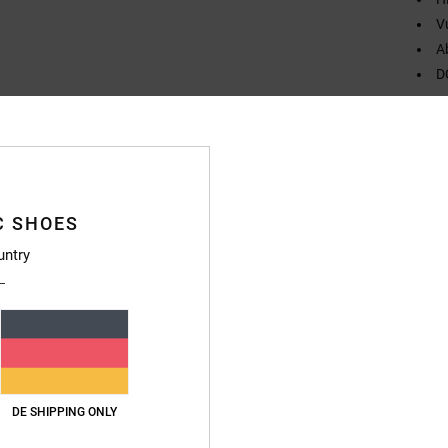
V
A
D
Zusa
Außen
Vers
C SHOES
untry
Durchschnittliche Bewertung
DE SHIPPING ONLY
4.8