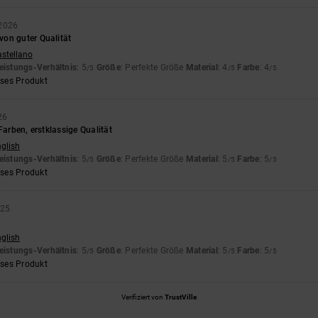
 2026
on guter Qualität
astellano
eistungs-Verhältnis
: 5
Größe
: Perfekte Größe
Material
: 4
Farbe
: 4
/5
/5
/5
eses Produkt
26
Farben, erstklassige Qualität
nglish
eistungs-Verhältnis
: 5
Größe
: Perfekte Größe
Material
: 5
Farbe
: 5
/5
/5
/5
eses Produkt
025
nglish
eistungs-Verhältnis
: 5
Größe
: Perfekte Größe
Material
: 5
Farbe
: 5
/5
/5
/5
eses Produkt
Verifiziert von
TrustVille