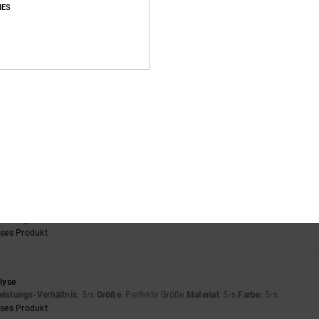
/5
IES
basierend auf
5 verifizierten Bewertungen
seit November 2025
100% unserer Kunden empfehlen dieses Produkt
s-Leistungs-Verhältnis
Größe
Materi
5.0
4.8
Zu klein
Zu groß
den Vorgaben
rançais
eistungs-Verhältnis
: 5
Größe
: Perfekte Größe
Material
: 5
Farbe
: 5
/5
/5
/5
eses Produkt
lyse
eistungs-Verhältnis
: 5
Größe
: Perfekte Größe
Material
: 5
Farbe
: 5
/5
/5
/5
eses Produkt