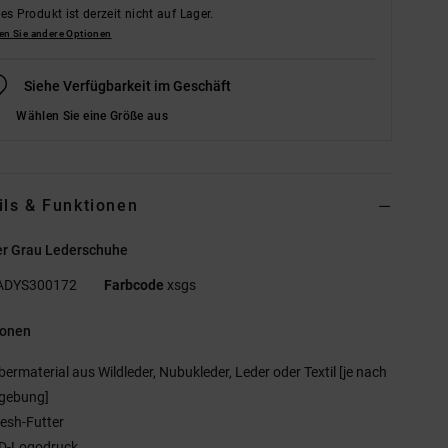
es Produkt ist derzeit nicht auf Lager.
en Sie andere Optionen
Siehe Verfügbarkeit im Geschäft
Wählen Sie eine Größe aus
ils & Funktionen
r Grau Lederschuhe
ADYS300172
Farbcode
xsgs
ionen
bermaterial aus Wildleder, Nubukleder, Leder oder Textil [je nach
gebung]
esh-Futter
D-Logodruck