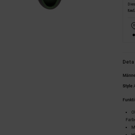
Dies
Kauf
Deta
Männe
Style
Funkt
O
Farb
M
H