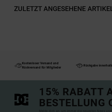
ZULETZT ANGESEHENE ARTIKE
Kostenloser Versand und
Rückgabe innerhal
Rückversand für Mitglieder
15% RABATT A
BESTELLUNG 
Melde dich an, um immer die neuesten News und 