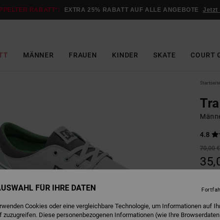
PPELTER RABATT*:
EXTRA 25% RABATT AUF ALLE ANGEBOTE
Jetzt
TT
MÄNNER
FRAUEN
KINDER
SKATE
COURT 
Startseit
Tra
Männe
4.8
70,00 
35,
Sale -
 AUSWAHL FÜR IHRE DATEN
Fortfa
erwenden Cookies oder eine vergleichbare Technologie, um Informationen auf Ih
G
Farbe
f zuzugreifen. Diese personenbezogenen Informationen (wie Ihre Browserdaten