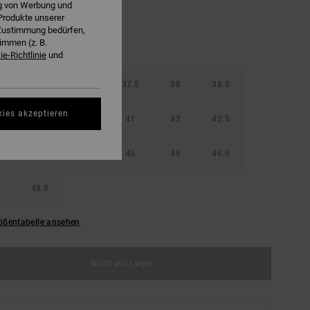
ng von Werbung und
Produkte unserer
r Zustimmung bedürfen,
immen (z. B.
e-Richtlinie
und
36.5
37
37.5
38
38.5
kies akzeptieren
40
40.5
41
42
42.5
44
44.5
45
46
46.5
48.5
ößentabelle ansehen
Nicht auf Lager