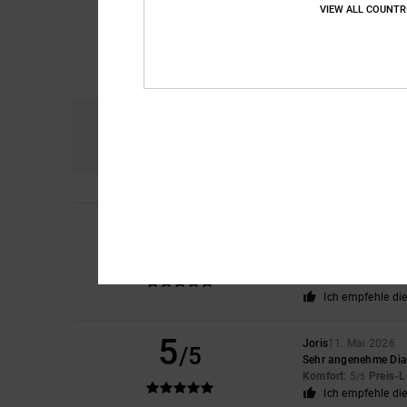
VIEW ALL COUNTR
Komfort
Prei
5.0
Gisele
10. Juli 2026
5
/5
Produkt entspricht 
Original anzeigen - F
Komfort
: 5
Preis-L
/5
Ich empfehle di
5
Joris
11. Mai 2026
/5
Sehr angenehme Dia
Komfort
: 5
Preis-L
/5
Ich empfehle di