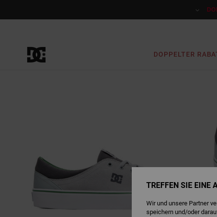
Direkt
zur
DO
Produktinformation
springen
DOPPELTER RABA
TREFFEN SIE EINE
Wir und unsere Partner v
speichern und/oder darau