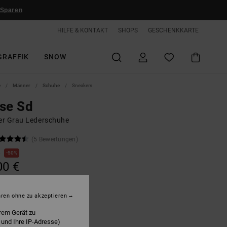
 Sparen
HILFE & KONTAKT
SHOPS
GESCHENKKARTE
GRAFFIK
SNOW
e
Männer
Schuhe
Sneakers
se Sd
r Grau Lederschuhe
(5 Bewertungen)
€
50%
00 €
50%
hren ohne zu akzeptieren
rem Gerät zu
rey/green/grey
 und Ihre IP-Adresse)