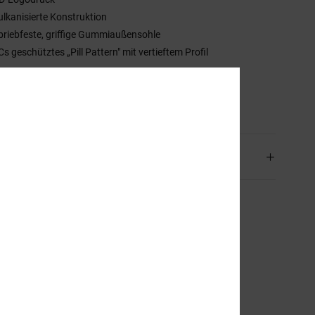
ulkanisierte Konstruktion
briebfeste, griffige Gummiaußensohle
Cs geschütztes „Pill Pattern" mit vertieftem Profil
mmensetzung
Obermaterial: Leder [Kuh] / Futter: Textil /
sohle: Gummi
and & Rückversand