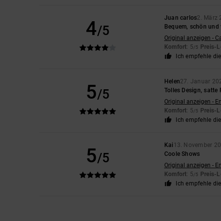
Juan carlos
2. März
4
/5
Bequem, schön und v
Original anzeigen - C
Komfort
: 5
Preis-L
/5
Ich empfehle di
Helen
27. Januar 20
5
/5
Tolles Design, satte 
Original anzeigen - E
Komfort
: 5
Preis-L
/5
Ich empfehle di
Kai
13. November 2
5
/5
Coole Shows
Original anzeigen - E
Komfort
: 5
Preis-L
/5
Ich empfehle di