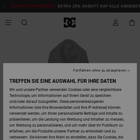
Direkt
zur
DOPPELTER RABATT*:
EXTRA 25% RABATT AUF ALLE ANGEB
Produktinformation
springen
DOPPELTER
SALE MÄNNER
ESSENTIALS
ESSENTIALS
ESSENTIALS
SKATE SHOP
SNOW SHOP FÜR
Auf meine
Schuhe
Schuhe
Sale Schuhe
Stag
Astrix
Neue Kollektio
Neue Kollektio
Caps & Hüte
Chelsea
Pixie
Neue Kollektio
Schneejacken
Court Graffik
Neue Kollektio
Neue Kollektio
Hüte & Caps
Skaterschuhe
Team
Schneejacken
Snowboard Boo
Snowboard Boo
Bestellung
RABATT
MÄNNER
zugreifen
SALE FRAUEN
HIGHLIGHTS
HIGHLIGHTS
SCHUHE
COMMUNITY
Sale Bekleidun
Snow
Sale Bekleidun
Court Graffik
Ducati
Skate
Sweatshirts
Mützen
Court Graffik
Astrix
Sneakers
Snowboardhos
Pure
Skate
T-Shirts
Mützen
Alle ansehen
Snowboardhos
Schneejacken
Snowboardjac
MÄNNER
SNOW SHOP FÜR
Fortfahren ohne zu akzeptieren
Versand
FRAUEN
SALE KINDER
SCHUHE
SCHUHE
BEKLEIDUNG
Accessoires
Sale Accessoi
Lynx
DC Command
Sneakers
T-shirts
Taschen &
Alle ansehen
DC Command
Skate
Alle ansehen
Stag
Babyschuhe
Sweatshirts &
Taschen
Snowboard Boo
Snowboardhos
Snowboardhos
TREFFEN SIE EINE AUSWAHL FÜR IHRE DATEN
FRAUEN
Rucksäcke
Hoodies
Retouren
Wir und unsere Partner verwenden Cookies oder eine vergleichbare
SNOW SHOP FÜR
Technologie, um Informationen auf Ihrem Gerät zu speichern
BEKLEIDUNG
KLEIDUNG
ACCESSOIRES
SALE SNOW
Sale Snow
Pure
Manteca
Sandalen
Hemden
Manteca
Sandalen
Sneakers
Alle ansehen
Winterschuhe
Alle ansehen
Mützen
KINDER
und/oder darauf zuzugreifen. Diese personenbezogenen
KINDER
Alle ansehen
Jacken & Mänt
Informationen (wie Ihre Browserdaten und Ihre IP-Adresse) können
Bezahlung
verwendet werden, um Ihnen personalisierte Beiträge und Inhalte zu
ACCESSOIRES
T-Shirts
Jacken & Mänt
Net
Construct
Winterschuhe
Jeans
Best Sellers
Snowboard Boo
Alle ansehen
Polarfleece &
Alle ansehen
präsentieren, um die Leistung von Werbung und Inhalten zu messen,
SKATE
Hemden
Softshells
um Werbung zu personalisieren, und um mehr über ihr Publikum zu
Geschenkkarte
erfahren, um die Produkte unserer Partner zu entwickeln und zu
Jacken & Mänt
Hoodies &
Alle ansehen
Ascend
Snowboard Boo
Jacken & Mänt
Unisex
verbessern. Sie können Ihre Wahl so einstellen, dass Sie Cookies, die
COURT GRAFFIK
Sweatshirts
Jeans & Hosen
Mützen