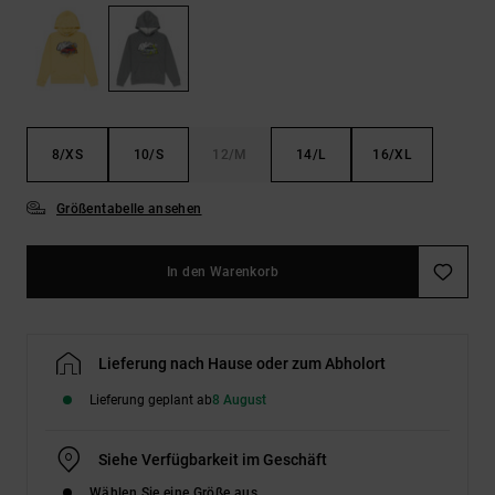
Kontaktformular.
FAQ
ansehen
8/XS
10/S
12/M
14/L
16/XL
Größentabelle ansehen
In den Warenkorb
Lieferung nach Hause oder zum Abholort
Lieferung geplant ab
8 August
Siehe Verfügbarkeit im Geschäft
Wählen Sie eine Größe aus