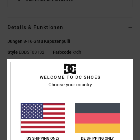
Details & Funktionen
Jungen 8-16 Grau Kapuzenpulli
Style
EDBSF03132
Farbcode
krdh
Funktionen
WELCOME TO DC SHOES
Material:
Mittelschwerer French Terry aus Baumwolle,
Choose your country
recycelter Baumwolle, recyceltem Polyester mit
halbgebürsteter Rückseite [280 g/m2]
Standard Schnitt
Kängurutasche
Plastisol-Prints auf Brust
Fischgrätenband am Nacken
DC RE/SOLVE-Logo-Details
US SHIPPING ONLY
DE SHIPPING ONLY