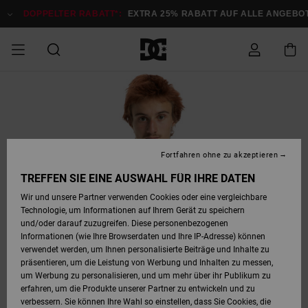
Direkt
zur
DOPPELTER RABATT*:
EXTRA 25% RABATT AUF ALLE ANGEBOTE
Produktinformation
springen
DOPPELTER
SALE MÄNNER
ESSENTIALS
ESSENTIALS
ESSENTIALS
SKATE SHOP
SNOW SHOP FÜR
Auf meine
Schuhe
Schuhe
Sale Schuhe
Stag
Astrix
Neue Kollektio
Neue Kollektio
Caps & Hüte
Chelsea
Pixie
Neue Kollektio
Schneejacken
Court Graffik
Neue Kollektio
Neue Kollektio
Hüte & Caps
Skaterschuhe
Team
Schneejacken
Snowboard Boo
Snowboard Boo
Bestellung
RABATT
MÄNNER
zugreifen
SALE FRAUEN
HIGHLIGHTS
HIGHLIGHTS
SCHUHE
COMMUNITY
Sale Bekleidun
Snow
Sale Bekleidun
Court Graffik
Ducati
Skate
Sweatshirts
Mützen
Court Graffik
Astrix
Sneakers
Snowboardhos
Pure
Skate
T-Shirts
Mützen
Alle ansehen
Snowboardhos
Schneejacken
Snowboardjac
MÄNNER
SNOW SHOP FÜR
Fortfahren ohne zu akzeptieren
Versand
FRAUEN
SALE KINDER
SCHUHE
SCHUHE
BEKLEIDUNG
Accessoires
Sale Accessoi
Lynx
DC Command
Sneakers
T-shirts
Taschen &
Alle ansehen
DC Command
Skate
Alle ansehen
Stag
Babyschuhe
Sweatshirts &
Taschen
Snowboard Boo
Snowboardhos
Snowboardhos
TREFFEN SIE EINE AUSWAHL FÜR IHRE DATEN
FRAUEN
Rucksäcke
Hoodies
Retouren
Wir und unsere Partner verwenden Cookies oder eine vergleichbare
SNOW SHOP FÜR
Technologie, um Informationen auf Ihrem Gerät zu speichern
BEKLEIDUNG
KLEIDUNG
ACCESSOIRES
SALE SNOW
Sale Snow
Pure
Manteca
Sandalen
Hemden
Manteca
Sandalen
Sneakers
Alle ansehen
Winterschuhe
Alle ansehen
Mützen
KINDER
und/oder darauf zuzugreifen. Diese personenbezogenen
KINDER
Alle ansehen
Jacken & Mänt
Informationen (wie Ihre Browserdaten und Ihre IP-Adresse) können
Bezahlung
verwendet werden, um Ihnen personalisierte Beiträge und Inhalte zu
ACCESSOIRES
T-Shirts
Jacken & Mänt
Net
Construct
Winterschuhe
Jeans
Best Sellers
Snowboard Boo
Alle ansehen
Polarfleece &
Alle ansehen
präsentieren, um die Leistung von Werbung und Inhalten zu messen,
SKATE
Hemden
Softshells
um Werbung zu personalisieren, und um mehr über ihr Publikum zu
Geschenkkarte
erfahren, um die Produkte unserer Partner zu entwickeln und zu
Jacken & Mänt
Hoodies &
Alle ansehen
Ascend
Snowboard Boo
Jacken & Mänt
Unisex
verbessern. Sie können Ihre Wahl so einstellen, dass Sie Cookies, die
COURT GRAFFIK
Sweatshirts
Jeans & Hosen
Mützen