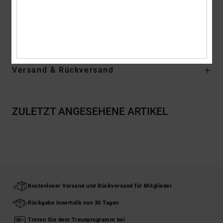
Feuchtigkeitsableitendes DC-Etikett
Zusammensetzung
[Hauptstoff] 100 % Polyester
Versand & Rückversand
ZULETZT ANGESEHENE ARTIKEL
Kostenloser Versand und Rückversand für Mitglieder
Rückgabe innerhalb von 30 Tagen
Treten Sie dem Treueprogramm bei