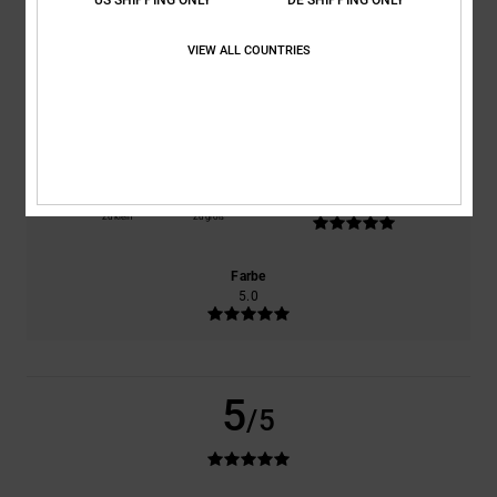
basierend auf
1 verifizierten Bewertungen
seit Juli 2026
100% unserer Kunden empfehlen dieses Produkt
VIEW ALL COUNTRIES
Komfort
Preis-Leistungs-Verhältnis
5.0
3.0
Größe
Material
5.0
Zu klein
Zu groß
Farbe
5.0
5
/5