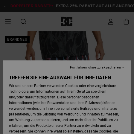
Direkt
zur
DOPPELTER RABATT*:
EXTRA 25% RABATT AUF ALLE ANGEB
Produktinformation
springen
DOPPELTER
BRANDNEU
SALE MÄNNER
ESSENTIALS
ESSENTIALS
ESSENTIALS
SKATE SHOP
SNOW SHOP FÜR
Auf meine
Schuhe
Schuhe
Sale Schuhe
Stag
Astrix
Neue Kollektio
Neue Kollektio
Caps & Hüte
Chelsea
Pixie
Neue Kollektio
Schneejacken
Court Graffik
Neue Kollektio
Neue Kollektio
Hüte & Caps
Skaterschuhe
Team
Schneejacken
Snowboard Boo
Snowboard Boo
Bestellung
RABATT
MÄNNER
zugreifen
SALE FRAUEN
HIGHLIGHTS
HIGHLIGHTS
SCHUHE
COMMUNITY
Sale Bekleidun
Snow
Sale Bekleidun
Court Graffik
Ducati
Skate
Sweatshirts
Mützen
Court Graffik
Astrix
Sneakers
Snowboardhos
Pure
Skate
T-Shirts
Mützen
Alle ansehen
Snowboardhos
Schneejacken
Snowboardjac
MÄNNER
SNOW SHOP FÜR
Fortfahren ohne zu akzeptieren
Versand
FRAUEN
SALE KINDER
SCHUHE
SCHUHE
BEKLEIDUNG
Accessoires
Sale Accessoi
Lynx
DC Command
Sneakers
T-shirts
Taschen &
Alle ansehen
DC Command
Skate
Alle ansehen
Stag
Babyschuhe
Sweatshirts &
Taschen
Snowboard Boo
Snowboardhos
Snowboardhos
TREFFEN SIE EINE AUSWAHL FÜR IHRE DATEN
FRAUEN
Rucksäcke
Hoodies
Retouren
Wir und unsere Partner verwenden Cookies oder eine vergleichbare
SNOW SHOP FÜR
Technologie, um Informationen auf Ihrem Gerät zu speichern
BEKLEIDUNG
KLEIDUNG
ACCESSOIRES
SALE SNOW
Sale Snow
Pure
Manteca
Sandalen
Hemden
Manteca
Sandalen
Sneakers
Alle ansehen
Winterschuhe
Alle ansehen
Mützen
KINDER
und/oder darauf zuzugreifen. Diese personenbezogenen
KINDER
Alle ansehen
Jacken & Mänt
Informationen (wie Ihre Browserdaten und Ihre IP-Adresse) können
Bezahlung
verwendet werden, um Ihnen personalisierte Beiträge und Inhalte zu
ACCESSOIRES
T-Shirts
Jacken & Mänt
Net
Construct
Winterschuhe
Jeans
Best Sellers
Snowboard Boo
Alle ansehen
Polarfleece &
Alle ansehen
präsentieren, um die Leistung von Werbung und Inhalten zu messen,
SKATE
Hemden
Softshells
um Werbung zu personalisieren, und um mehr über ihr Publikum zu
Geschenkkarte
erfahren, um die Produkte unserer Partner zu entwickeln und zu
Jacken & Mänt
Hoodies &
Alle ansehen
Ascend
Snowboard Boo
Jacken & Mänt
Unisex
verbessern. Sie können Ihre Wahl so einstellen, dass Sie Cookies, die
COURT GRAFFIK
Sweatshirts
Jeans & Hosen
Mützen