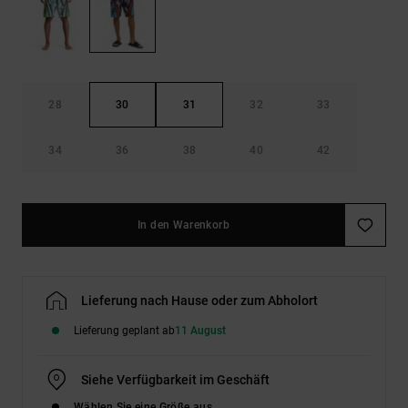
Kontaktformular.
FAQ
ansehen
28
30
31
32
33
34
36
38
40
42
In den Warenkorb
Lieferung nach Hause oder zum Abholort
Lieferung geplant ab
11 August
Siehe Verfügbarkeit im Geschäft
Wählen Sie eine Größe aus