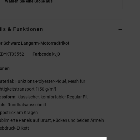
Wählen Sie eine Größe aus
ils & Funktionen
r Schwarz Langarm-Motorradtrikot
EDYKT03552
Farbcode
kvj0
ionen
aterial:
Funktions-Polyester-Piqué, Mesh für
htigkeitstransport [150 g/m²]
assform:
klassischer, komfortabler Regular Fit
als:
Rundhalsausschnitt
ippstrick am Kragen
ublimierte Panels auf Brust, Rücken und beiden Ärmeln
iebdruck-Etikett