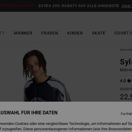
PPELTER RABATT*:
EXTRA 25% RABATT AUF ALLE ANGEBOTE
Jetzt
TT
MÄNNER
FRAUEN
KINDER
SKATE
COURT 
Startseit
Sy
Männe
4.0
60,00 
22,
SALE
 AUSWAHL FÜR IHRE DATEN
DOPPE
Fortfa
erwenden Cookies oder eine vergleichbare Technologie, um Informationen auf Ih
f zuzugreifen. Diese personenbezogenen Informationen (wie Ihre Browserdaten
B
Farbe