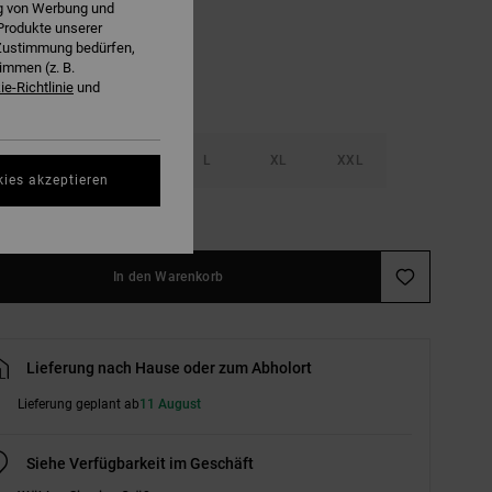
ng von Werbung und
Produkte unserer
r Zustimmung bedürfen,
immen (z. B.
e-Richtlinie
und
S
M
L
XL
XXL
kies akzeptieren
ößentabelle ansehen
In den Warenkorb
Lieferung nach Hause oder zum Abholort
Lieferung geplant ab
11 August
Siehe Verfügbarkeit im Geschäft