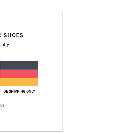
Zusa
Vers
C SHOES
untry
DE SHIPPING ONLY
IES