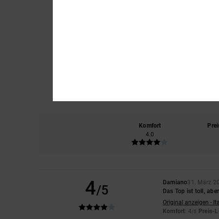
Komfort
Prei
4.0
4
Damiano
31. März 2
/5
Das Top ist toll, abe
Original anzeigen - It
Komfort
: 4
Preis-L
/5