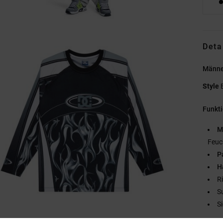
Deta
Männe
Style
Funkt
M
Feuc
P
H
R
S
S