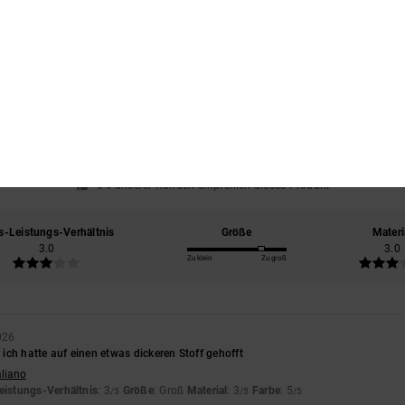
Durchschnittliche Bewertung
4.0
/5
basierend auf
1 verifizierten Bewertungen
seit März 2026
0% unserer Kunden empfehlen dieses Produkt
s-Leistungs-Verhältnis
Größe
Materi
3.0
3.0
Zu klein
Zu groß
026
r ich hatte auf einen etwas dickeren Stoff gehofft
aliano
eistungs-Verhältnis
: 3
Größe
: Groß
Material
: 3
Farbe
: 5
/5
/5
/5