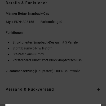
Details & Funktionen
Männer Beige Snapback-Cap
Style
EDYHA03155
Farbcode
tgd0
Funktionen
Strukturiertes Snapback-Design mit 5 Panelen
Stoff: Baumwoll-Twill-Stoff
DC-Patch aus Gummi
Verstellbarer KunstStoff-Druckknopfverschluss
Zusammensetzung
[Hauptstoff] 100 % Baumwolle
Versand & Rückversand