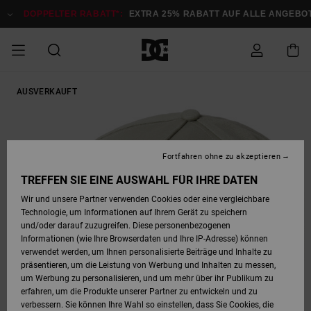
Direkt
zur
DOPPELTER RABATT*:
EXTRA 25% RABATT AUF ALLE ANGEBOTE
Produktinformation
springen
DOPPELTER
AUSVERKAUFT
SALE MÄNNER
ESSENTIALS
ESSENTIALS
ESSENTIALS
SKATE SHOP
SNOW SHOP FÜR
Auf meine
Schuhe
Schuhe
Sale Schuhe
Stag
Astrix
Neue Kollektio
Neue Kollektio
Caps & Hüte
Chelsea
Pixie
Neue Kollektio
Schneejacken
Court Graffik
Neue Kollektio
Neue Kollektio
Hüte & Caps
Skaterschuhe
Team
Schneejacken
Snowboard Boo
Snowboard Boo
Bestellung
RABATT
MÄNNER
zugreifen
SALE FRAUEN
HIGHLIGHTS
HIGHLIGHTS
SCHUHE
COMMUNITY
Sale Bekleidun
Snow
Sale Bekleidun
Court Graffik
Ducati
Skate
Sweatshirts
Mützen
Court Graffik
Astrix
Sneakers
Snowboardhos
Pure
Skate
T-Shirts
Mützen
Alle ansehen
Snowboardhos
Schneejacken
Snowboardjac
MÄNNER
SNOW SHOP FÜR
Fortfahren ohne zu akzeptieren
Versand
FRAUEN
SALE KINDER
SCHUHE
SCHUHE
BEKLEIDUNG
Accessoires
Sale Accessoi
Lynx
DC Command
Sneakers
T-shirts
Taschen &
Alle ansehen
DC Command
Skate
Alle ansehen
Stag
Babyschuhe
Sweatshirts &
Taschen
Snowboard Boo
Snowboardhos
Snowboardhos
TREFFEN SIE EINE AUSWAHL FÜR IHRE DATEN
FRAUEN
Rucksäcke
Hoodies
Retouren
Wir und unsere Partner verwenden Cookies oder eine vergleichbare
SNOW SHOP FÜR
Technologie, um Informationen auf Ihrem Gerät zu speichern
BEKLEIDUNG
KLEIDUNG
ACCESSOIRES
SALE SNOW
Sale Snow
Pure
Manteca
Sandalen
Hemden
Manteca
Sandalen
Sneakers
Alle ansehen
Winterschuhe
Alle ansehen
Mützen
KINDER
und/oder darauf zuzugreifen. Diese personenbezogenen
KINDER
Alle ansehen
Jacken & Mänt
Informationen (wie Ihre Browserdaten und Ihre IP-Adresse) können
Bezahlung
verwendet werden, um Ihnen personalisierte Beiträge und Inhalte zu
ACCESSOIRES
T-Shirts
Jacken & Mänt
Net
Construct
Winterschuhe
Jeans
Best Sellers
Snowboard Boo
Alle ansehen
Polarfleece &
Alle ansehen
präsentieren, um die Leistung von Werbung und Inhalten zu messen,
SKATE
Hemden
Softshells
um Werbung zu personalisieren, und um mehr über ihr Publikum zu
Geschenkkarte
erfahren, um die Produkte unserer Partner zu entwickeln und zu
Jacken & Mänt
Hoodies &
Alle ansehen
Ascend
Snowboard Boo
Jacken & Mänt
Unisex
verbessern. Sie können Ihre Wahl so einstellen, dass Sie Cookies, die
COURT GRAFFIK
Sweatshirts
Jeans & Hosen
Mützen