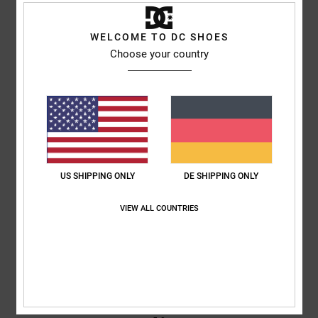
Kundenbewertungen
WELCOME TO DC SHOES
Choose your country
Durchschnittliche Bewertung
5.0
/5
basierend auf
1 verifizierten Bewertungen
seit Mai 2026
100% unserer Kunden empfehlen dieses Produkt
US SHIPPING ONLY
DE SHIPPING ONLY
Komfort
Preis-Leistungs-Verhältnis
5.0
5.0
VIEW ALL COUNTRIES
Größe
Material
5.0
Zu klein
Zu groß
Farbe