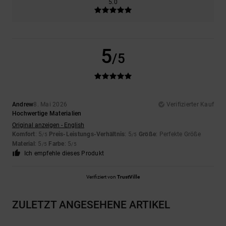
5.0
5
/5
Andrew
8. Mai 2026
Verifizierter Kauf
Hochwertige Materialien
Original anzeigen - English
Komfort
: 5
Preis-Leistungs-Verhältnis
: 5
Größe
: Perfekte Größe
/5
/5
Material
: 5
Farbe
: 5
/5
/5
Ich empfehle dieses Produkt
Verifiziert von
TrustVille
ZULETZT ANGESEHENE ARTIKEL