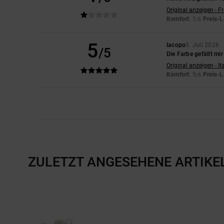
Original anzeigen - F
Komfort
: 1
Preis-L
/5
5
Iacopo
5. Juli 2026
/5
Die Farbe gefällt mir
Original anzeigen - It
Komfort
: 5
Preis-L
/5
ZULETZT ANGESEHENE ARTIKE