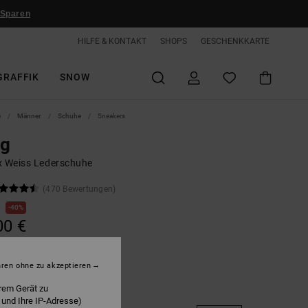
 Sparen
HILFE & KONTAKT
SHOPS
GESCHENKKARTE
GRAFFIK
SNOW
e
Männer
Schuhe
Sneakers
ag
x Weiss Lederschuhe
(470 Bewertungen)
€
40%
00 €
hren ohne zu akzeptieren
rem Gerät zu
hite/lace
 und Ihre IP-Adresse)