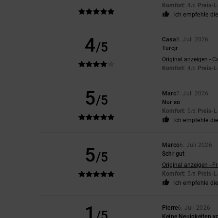
Komfort
: 4
Preis-L
/5
Ich empfehle di
4
Casa
8. Juli 2026
/5
Turcjr
Original anzeigen - C
Komfort
: 4
Preis-L
/5
5
Marc
7. Juli 2026
/5
Nur so
Komfort
: 5
Preis-L
/5
Ich empfehle di
Marco
6. Juli 2026
5
/5
Sehr gut
Original anzeigen - F
Komfort
: 5
Preis-L
/5
Ich empfehle di
1
Pierre
6. Juli 2026
/5
Keine Neuigkeiten v