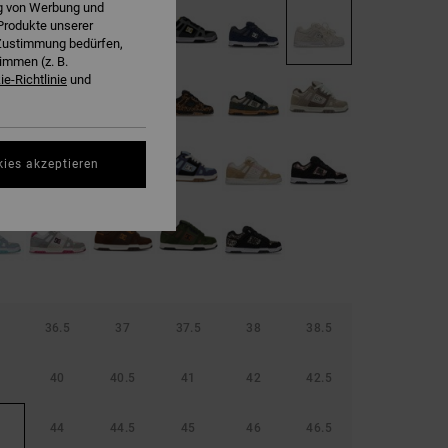
ng von Werbung und
Produkte unserer
r Zustimmung bedürfen,
immen (z. B.
e-Richtlinie
und
kies akzeptieren
36.5
37
37.5
38
38.5
40
40.5
41
42
42.5
44
44.5
45
46
46.5