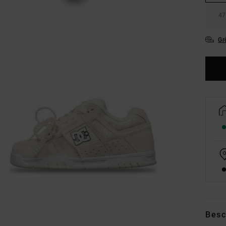
47
Gr
Besc