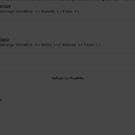
rançais
eistungs-Verhältnis
: 4
Material
: 4
Farbe
: 4
/5
/5
/5
aliano
eistungs-Verhältnis
: 4
Größe
: Groß
Material
: 4
Farbe
: 5
/5
/5
/5
Verifiziert von
TrustVille
L