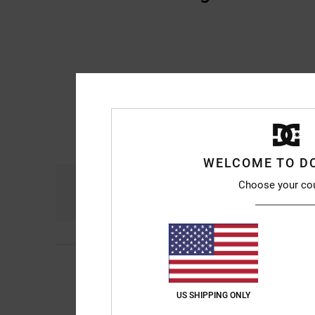
WELCOME TO D
Komfort
Prei
Choose your co
4.8
Michael
10. Juli 202
5
/5
Super bequem und ge
Original anzeigen - F
US SHIPPING ONLY
Komfort
: 5
Preis-L
/5