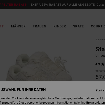
PPELTER RABATT*:
EXTRA 25% RABATT AUF ALLE ANGEBOTE
Jetzt
TT
MÄNNER
FRAUEN
KINDER
SKATE
COURT 
Startseit
St
Unise
4.9
95,00 
57,
SALE
 AUSWAHL FÜR IHRE DATEN
Fortfa
erwenden Cookies oder eine vergleichbare Technologie, um Informationen auf Ih
W
Farbe
f zuzugreifen. Diese personenbezogenen Informationen (wie Ihre Browserdaten