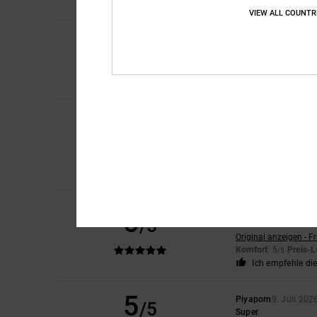
Ich empfehle di
VIEW ALL COUNTR
5
Sharon
10. Juli 2026
/5
Mein Sohn liebt sie
Original anzeigen - E
Komfort
: 5
Preis-L
/5
Roxana
9. Juli 2026
5
/5
Ein sehr guter Preis
Original anzeigen - C
Komfort
: 4
Preis-L
/5
Ich empfehle di
Jorris
9. Juli 2026
5
/5
Wert auf
Original anzeigen - F
Komfort
: 5
Preis-L
/5
Ich empfehle di
5
Piyaporn
9. Juli 202
/5
Super