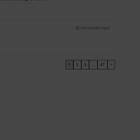
Verifizierter Kauf
1
2
3
...
47
>