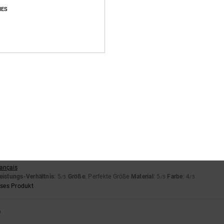
eses Produkt
IES
nglish
eistungs-Verhältnis
: 5
Größe
: Perfekte Größe
Material
: 5
Farbe
: 5
/5
/5
/5
astellano
eistungs-Verhältnis
: 5
Größe
: Perfekte Größe
Material
: 4
Farbe
: 5
/5
/5
/5
eses Produkt
rançais
eistungs-Verhältnis
: 5
Größe
: Perfekte Größe
Material
: 5
Farbe
: 4
/5
/5
/5
eses Produkt
6