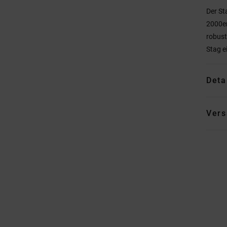
Der St
2000er
robus
Stag e
Deta
Vers