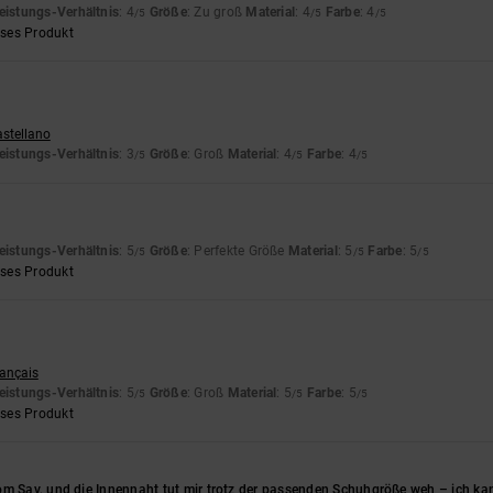
eistungs-Verhältnis
: 4
Größe
: Zu groß
Material
: 4
Farbe
: 4
/5
/5
/5
eses Produkt
astellano
eistungs-Verhältnis
: 3
Größe
: Groß
Material
: 4
Farbe
: 4
/5
/5
/5
eistungs-Verhältnis
: 5
Größe
: Perfekte Größe
Material
: 5
Farbe
: 5
/5
/5
/5
eses Produkt
rançais
eistungs-Verhältnis
: 5
Größe
: Groß
Material
: 5
Farbe
: 5
/5
/5
/5
eses Produkt
om Sav, und die Innennaht tut mir trotz der passenden Schuhgröße weh – ich ka