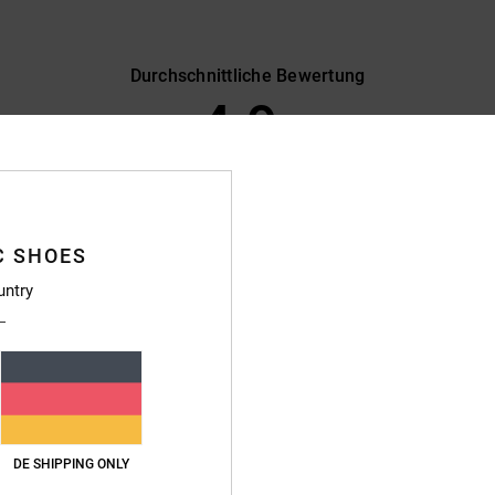
Durchschnittliche Bewertung
4.9
/5
basierend auf
470 verifizierten Bewertungen
seit September 2025
89% unserer Kunden empfehlen dieses Produkt
C SHOES
s-Leistungs-Verhältnis
Größe
Materi
untry
4.7
4.8
Zu klein
Zu groß
6
nau so, wie ich es mir vorgestellt habe
rançais
DE SHIPPING ONLY
eistungs-Verhältnis
: 5
Größe
: Perfekte Größe
Material
: 5
Farbe
: 5
/5
/5
/5