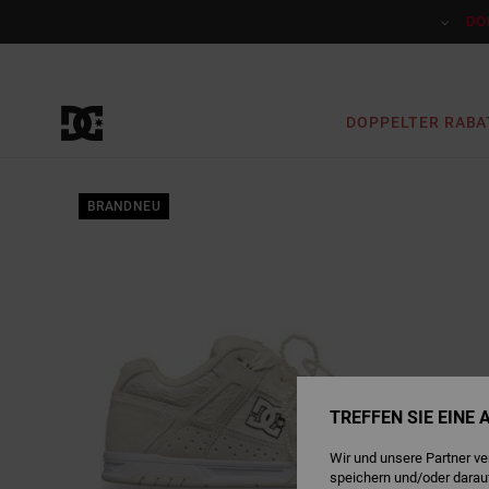
Direkt
zur
DO
Produktinformation
springen
DOPPELTER RABA
BRANDNEU
TREFFEN SIE EINE
Wir und unsere Partner v
speichern und/oder darau