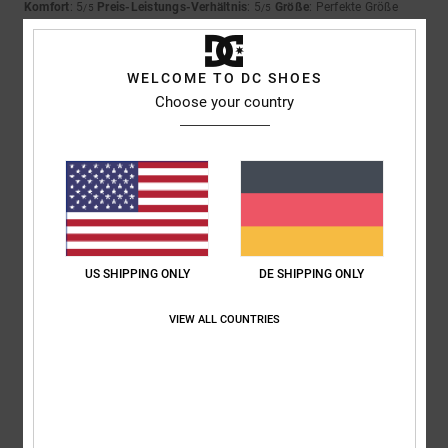
Komfort
: 5
Preis-Leistungs-Verhältnis
: 5
Größe
: Perfekte Größe
/5
/5
Material
: 5
Farbe
: 5
/5
/5
5
WELCOME TO DC SHOES
/5
Choose your country
Roxana
9. Juli 2026
Verifizierter Kauf
Ein sehr guter Preis
Original anzeigen - Castellano
Komfort
: 4
Preis-Leistungs-Verhältnis
: 5
Größe
: Perfekte Größe
/5
/5
Material
: 4
Farbe
: 5
/5
/5
US SHIPPING ONLY
DE SHIPPING ONLY
Ich empfehle dieses Produkt
VIEW ALL COUNTRIES
5
/5
Jorris
9. Juli 2026
Verifizierter Kauf