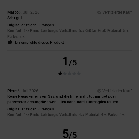
Marco
6. Juli 2026
Verifizierter Kauf
Sehr gut
Original anzeigen - Français
Komfort
: 5
Preis-Leistungs-Verhältnis
: 5
Größe
: Groß
Material
: 5
/5
/5
/5
Farbe
: 5
/5
Ich empfehle dieses Produkt
1
/5
Pierre
6. Juli 2026
Verifizierter Kauf
Keine Neuigkeiten vom Sav, und die Innennaht tut mir trotz der
passenden Schuhgröße weh – ich kann damit unmöglich laufen.
Original anzeigen - Français
Komfort
: 1
Preis-Leistungs-Verhältnis
: 4
Material
: 4
Farbe
: 4
/5
/5
/5
/5
5
/5