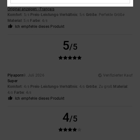
Wert auf
Original anzeigen - Français
Komfort
: 5
Preis-Leistungs-Verhältnis
: 5
Größe
: Perfekte Größe
/5
/5
Material
: 5
Farbe
: 4
/5
/5
Ich empfehle dieses Produkt
5
/5
Piyaporn
9. Juli 2026
Verifizierter Kauf
Super
Komfort
: 4
Preis-Leistungs-Verhältnis
: 4
Größe
: Zu groß
Material
:
/5
/5
4
Farbe
: 4
/5
/5
Ich empfehle dieses Produkt
4
/5