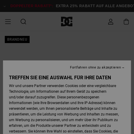
Direkt
zur
DOPPELTER RABATT*:
EXTRA 25% RABATT AUF ALLE ANGEB
Produktinformation
springen
DOPPELTER
BRANDNEU
SALE MÄNNER
ESSENTIALS
ESSENTIALS
ESSENTIALS
SKATE SHOP
SNOW SHOP FÜR
Auf meine
Schuhe
Schuhe
Sale Schuhe
Stag
Astrix
Neue Kollektio
Neue Kollektio
Caps & Hüte
Chelsea
Pixie
Neue Kollektio
Schneejacken
Court Graffik
Neue Kollektio
Neue Kollektio
Hüte & Caps
Skaterschuhe
Team
Schneejacken
Snowboard Boo
Snowboard Boo
Bestellung
RABATT
MÄNNER
zugreifen
SALE FRAUEN
HIGHLIGHTS
HIGHLIGHTS
SCHUHE
COMMUNITY
Sale Bekleidun
Snow
Sale Bekleidun
Court Graffik
Ducati
Skate
Sweatshirts
Mützen
Court Graffik
Astrix
Sneakers
Snowboardhos
Pure
Skate
T-Shirts
Mützen
Alle ansehen
Snowboardhos
Schneejacken
Snowboardjac
MÄNNER
SNOW SHOP FÜR
Fortfahren ohne zu akzeptieren
Versand
FRAUEN
SALE KINDER
SCHUHE
SCHUHE
BEKLEIDUNG
Accessoires
Sale Accessoi
Lynx
DC Command
Sneakers
T-shirts
Taschen &
Alle ansehen
DC Command
Skate
Alle ansehen
Stag
Babyschuhe
Sweatshirts &
Taschen
Snowboard Boo
Snowboardhos
Snowboardhos
TREFFEN SIE EINE AUSWAHL FÜR IHRE DATEN
FRAUEN
Rucksäcke
Hoodies
Retouren
Wir und unsere Partner verwenden Cookies oder eine vergleichbare
SNOW SHOP FÜR
Technologie, um Informationen auf Ihrem Gerät zu speichern
BEKLEIDUNG
KLEIDUNG
ACCESSOIRES
SALE SNOW
Sale Snow
Pure
Manteca
Sandalen
Hemden
Manteca
Sandalen
Sneakers
Alle ansehen
Winterschuhe
Alle ansehen
Mützen
KINDER
und/oder darauf zuzugreifen. Diese personenbezogenen
KINDER
Alle ansehen
Jacken & Mänt
Informationen (wie Ihre Browserdaten und Ihre IP-Adresse) können
Bezahlung
verwendet werden, um Ihnen personalisierte Beiträge und Inhalte zu
ACCESSOIRES
T-Shirts
Jacken & Mänt
Net
Construct
Winterschuhe
Jeans
Best Sellers
Snowboard Boo
Alle ansehen
Polarfleece &
Alle ansehen
präsentieren, um die Leistung von Werbung und Inhalten zu messen,
SKATE
Hemden
Softshells
um Werbung zu personalisieren, und um mehr über ihr Publikum zu
Geschenkkarte
erfahren, um die Produkte unserer Partner zu entwickeln und zu
Jacken & Mänt
Hoodies &
Alle ansehen
Ascend
Snowboard Boo
Jacken & Mänt
Unisex
verbessern. Sie können Ihre Wahl so einstellen, dass Sie Cookies, die
COURT GRAFFIK
Sweatshirts
Jeans & Hosen
Mützen