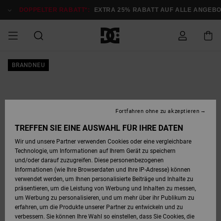
Direkt
zur
DOPPELTER RABATT*:
EXTRA 25% RABATT AUF ALLE ANGEB
Produktinformation
springen
DOPPELTER
BRANDNEU
SALE MÄNNER
ESSENTIALS
ESSENTIALS
ESSENTIALS
SKATE SHOP
SNOW SHOP FÜR
Auf meine
Schuhe
Schuhe
Sale Schuhe
Stag
Astrix
Neue Kollektio
Neue Kollektio
Caps & Hüte
Chelsea
Pixie
Neue Kollektio
Schneejacken
Court Graffik
Neue Kollektio
Neue Kollektio
Hüte & Caps
Skaterschuhe
Team
Schneejacken
Snowboard Boo
Snowboard Boo
Bestellung
RABATT
MÄNNER
zugreifen
SALE FRAUEN
HIGHLIGHTS
HIGHLIGHTS
SCHUHE
COMMUNITY
Sale Bekleidun
Snow
Sale Bekleidun
Court Graffik
Ducati
Skate
Sweatshirts
Mützen
Court Graffik
Astrix
Sneakers
Snowboardhos
Pure
Skate
T-Shirts
Mützen
Alle ansehen
Snowboardhos
Schneejacken
Snowboardjac
MÄNNER
SNOW SHOP FÜR
Fortfahren ohne zu akzeptieren
Versand
FRAUEN
SALE KINDER
SCHUHE
SCHUHE
BEKLEIDUNG
Accessoires
Sale Accessoi
Lynx
DC Command
Sneakers
T-shirts
Taschen &
Alle ansehen
DC Command
Skate
Alle ansehen
Stag
Babyschuhe
Sweatshirts &
Taschen
Snowboard Boo
Snowboardhos
Snowboardhos
TREFFEN SIE EINE AUSWAHL FÜR IHRE DATEN
FRAUEN
Rucksäcke
Hoodies
Retouren
Wir und unsere Partner verwenden Cookies oder eine vergleichbare
SNOW SHOP FÜR
Technologie, um Informationen auf Ihrem Gerät zu speichern
BEKLEIDUNG
KLEIDUNG
ACCESSOIRES
SALE SNOW
Sale Snow
Pure
Manteca
Sandalen
Hemden
Manteca
Sandalen
Sneakers
Alle ansehen
Winterschuhe
Alle ansehen
Mützen
KINDER
und/oder darauf zuzugreifen. Diese personenbezogenen
KINDER
Alle ansehen
Jacken & Mänt
Informationen (wie Ihre Browserdaten und Ihre IP-Adresse) können
Bezahlung
verwendet werden, um Ihnen personalisierte Beiträge und Inhalte zu
ACCESSOIRES
T-Shirts
Jacken & Mänt
Net
Construct
Winterschuhe
Jeans
Best Sellers
Snowboard Boo
Alle ansehen
Polarfleece &
Alle ansehen
präsentieren, um die Leistung von Werbung und Inhalten zu messen,
SKATE
Hemden
Softshells
um Werbung zu personalisieren, und um mehr über ihr Publikum zu
Geschenkkarte
erfahren, um die Produkte unserer Partner zu entwickeln und zu
Jacken & Mänt
Hoodies &
Alle ansehen
Ascend
Snowboard Boo
Jacken & Mänt
Unisex
verbessern. Sie können Ihre Wahl so einstellen, dass Sie Cookies, die
COURT GRAFFIK
Sweatshirts
Jeans & Hosen
Mützen