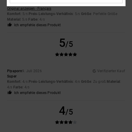
Wert auf
Original anzeigen - Français
Komfort
: 5
Preis-Leistungs-Verhältnis
: 5
Größe
: Perfekte Größe
/5
/5
Material
: 5
Farbe
: 4
/5
/5
Ich empfehle dieses Produkt
5
/5
Piyaporn
9. Juli 2026
Verifizierter Kauf
Super
Komfort
: 4
Preis-Leistungs-Verhältnis
: 4
Größe
: Zu groß
Material
:
/5
/5
4
Farbe
: 4
/5
/5
Ich empfehle dieses Produkt
4
/5