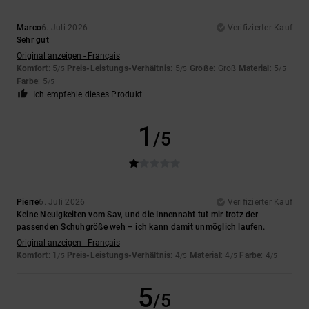
Marco
6. Juli 2026
Verifizierter Kauf
Sehr gut
Original anzeigen - Français
Komfort
: 5
Preis-Leistungs-Verhältnis
: 5
Größe
: Groß
Material
: 5
/5
/5
/5
Farbe
: 5
/5
Ich empfehle dieses Produkt
1
/5
Pierre
6. Juli 2026
Verifizierter Kauf
Keine Neuigkeiten vom Sav, und die Innennaht tut mir trotz der
passenden Schuhgröße weh – ich kann damit unmöglich laufen.
Original anzeigen - Français
Komfort
: 1
Preis-Leistungs-Verhältnis
: 4
Material
: 4
Farbe
: 4
/5
/5
/5
/5
5
/5