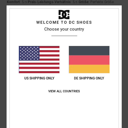
Komfort
: 5
Preis-Leistungs-Verhältnis
: 5
Größe
: Perfekte Größe
/5
/5
Material
: 5
Farbe
: 5
/5
/5
5
WELCOME TO DC SHOES
/5
Choose your country
Roxana
9. Juli 2026
Verifizierter Kauf
Ein sehr guter Preis
Original anzeigen - Castellano
Komfort
: 4
Preis-Leistungs-Verhältnis
: 5
Größe
: Perfekte Größe
/5
/5
Material
: 4
Farbe
: 5
/5
/5
US SHIPPING ONLY
DE SHIPPING ONLY
Ich empfehle dieses Produkt
VIEW ALL COUNTRIES
5
/5
Jorris
9. Juli 2026
Verifizierter Kauf