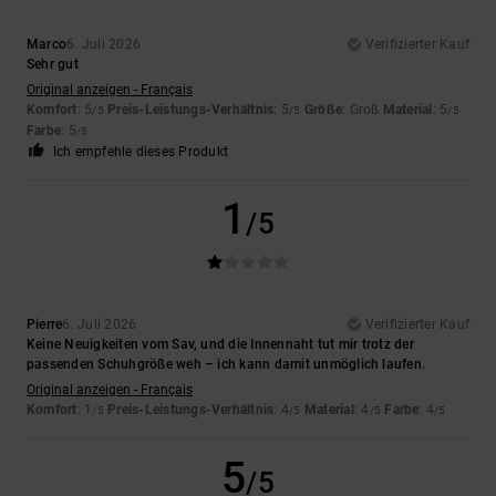
Marco
6. Juli 2026
Verifizierter Kauf
Sehr gut
Original anzeigen - Français
Komfort
: 5
Preis-Leistungs-Verhältnis
: 5
Größe
: Groß
Material
: 5
/5
/5
/5
Farbe
: 5
/5
Ich empfehle dieses Produkt
1
/5
Pierre
6. Juli 2026
Verifizierter Kauf
Keine Neuigkeiten vom Sav, und die Innennaht tut mir trotz der
passenden Schuhgröße weh – ich kann damit unmöglich laufen.
Original anzeigen - Français
Komfort
: 1
Preis-Leistungs-Verhältnis
: 4
Material
: 4
Farbe
: 4
/5
/5
/5
/5
5
/5