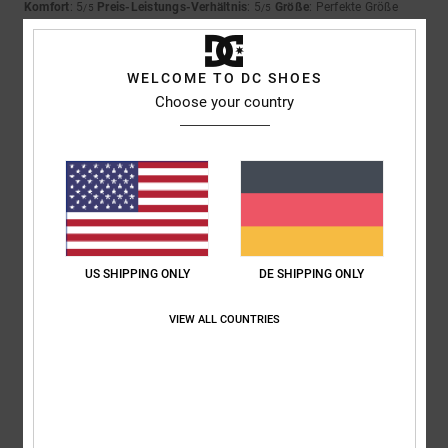
Komfort
: 5
Preis-Leistungs-Verhältnis
: 5
Größe
: Perfekte Größe
/5
/5
Material
: 5
Farbe
: 5
/5
/5
5
WELCOME TO DC SHOES
/5
Choose your country
Roxana
9. Juli 2026
Verifizierter Kauf
Ein sehr guter Preis
Original anzeigen - Castellano
Komfort
: 4
Preis-Leistungs-Verhältnis
: 5
Größe
: Perfekte Größe
/5
/5
Material
: 4
Farbe
: 5
/5
/5
US SHIPPING ONLY
DE SHIPPING ONLY
Ich empfehle dieses Produkt
VIEW ALL COUNTRIES
5
/5
Jorris
9. Juli 2026
Verifizierter Kauf