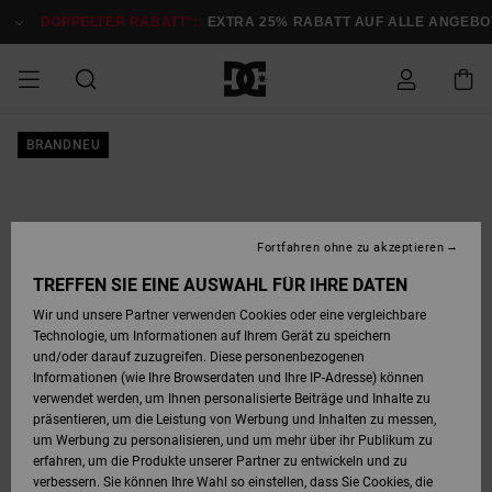
Direkt
zur
DOPPELTER RABATT*:
EXTRA 25% RABATT AUF ALLE ANGEBOTE
Produktinformation
springen
DOPPELTER
BRANDNEU
SALE MÄNNER
ESSENTIALS
ESSENTIALS
ESSENTIALS
SKATE SHOP
SNOW SHOP FÜR
Auf meine
Schuhe
Schuhe
Sale Schuhe
Stag
Astrix
Neue Kollektio
Neue Kollektio
Caps & Hüte
Chelsea
Pixie
Neue Kollektio
Schneejacken
Court Graffik
Neue Kollektio
Neue Kollektio
Hüte & Caps
Skaterschuhe
Team
Schneejacken
Snowboard Boo
Snowboard Boo
Bestellung
RABATT
MÄNNER
zugreifen
SALE FRAUEN
HIGHLIGHTS
HIGHLIGHTS
SCHUHE
COMMUNITY
Sale Bekleidun
Snow
Sale Bekleidun
Court Graffik
Ducati
Skate
Sweatshirts
Mützen
Court Graffik
Astrix
Sneakers
Snowboardhos
Pure
Skate
T-Shirts
Mützen
Alle ansehen
Snowboardhos
Schneejacken
Snowboardjac
MÄNNER
SNOW SHOP FÜR
Fortfahren ohne zu akzeptieren
Versand
FRAUEN
SALE KINDER
SCHUHE
SCHUHE
BEKLEIDUNG
Accessoires
Sale Accessoi
Lynx
DC Command
Sneakers
T-shirts
Taschen &
Alle ansehen
DC Command
Skate
Alle ansehen
Stag
Babyschuhe
Sweatshirts &
Taschen
Snowboard Boo
Snowboardhos
Snowboardhos
TREFFEN SIE EINE AUSWAHL FÜR IHRE DATEN
FRAUEN
Rucksäcke
Hoodies
Retouren
Wir und unsere Partner verwenden Cookies oder eine vergleichbare
SNOW SHOP FÜR
Technologie, um Informationen auf Ihrem Gerät zu speichern
BEKLEIDUNG
KLEIDUNG
ACCESSOIRES
SALE SNOW
Sale Snow
Pure
Manteca
Sandalen
Hemden
Manteca
Sandalen
Sneakers
Alle ansehen
Winterschuhe
Alle ansehen
Mützen
KINDER
und/oder darauf zuzugreifen. Diese personenbezogenen
KINDER
Alle ansehen
Jacken & Mänt
Informationen (wie Ihre Browserdaten und Ihre IP-Adresse) können
Bezahlung
verwendet werden, um Ihnen personalisierte Beiträge und Inhalte zu
ACCESSOIRES
T-Shirts
Jacken & Mänt
Net
Construct
Winterschuhe
Jeans
Best Sellers
Snowboard Boo
Alle ansehen
Polarfleece &
Alle ansehen
präsentieren, um die Leistung von Werbung und Inhalten zu messen,
SKATE
Hemden
Softshells
um Werbung zu personalisieren, und um mehr über ihr Publikum zu
Geschenkkarte
erfahren, um die Produkte unserer Partner zu entwickeln und zu
Jacken & Mänt
Hoodies &
Alle ansehen
Ascend
Snowboard Boo
Jacken & Mänt
Unisex
verbessern. Sie können Ihre Wahl so einstellen, dass Sie Cookies, die
COURT GRAFFIK
Sweatshirts
Jeans & Hosen
Mützen