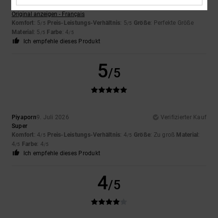
Wert auf
Original anzeigen - Français
Komfort
: 5
Preis-Leistungs-Verhältnis
: 5
Größe
: Perfekte Größe
/5
/5
Material
: 5
Farbe
: 4
/5
/5
Ich empfehle dieses Produkt
5
/5
Piyaporn
9. Juli 2026
Verifizierter Kauf
Super
Komfort
: 4
Preis-Leistungs-Verhältnis
: 4
Größe
: Zu groß
Material
:
/5
/5
4
Farbe
: 4
/5
/5
Ich empfehle dieses Produkt
4
/5