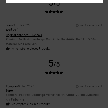
5
/5
Jorris
9. Juli 2026
Verifizierter Kauf
Wert auf
Original anzeigen - Français
Komfort
: 5
Preis-Leistungs-Verhältnis
: 5
Größe
: Perfekte Größe
/5
/5
Material
: 5
Farbe
: 4
/5
/5
Ich empfehle dieses Produkt
5
/5
Piyaporn
9. Juli 2026
Verifizierter Kauf
Super
Komfort
: 4
Preis-Leistungs-Verhältnis
: 4
Größe
: Zu groß
Material
:
/5
/5
4
Farbe
: 4
/5
/5
Ich empfehle dieses Produkt