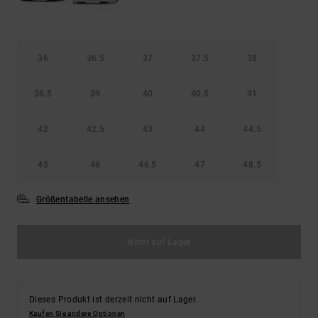
36
36.5
37
37.5
38
38.5
39
40
40.5
41
42
42.5
43
44
44.5
45
46
46.5
47
48.5
Größentabelle ansehen
Nicht auf Lager
Dieses Produkt ist derzeit nicht auf Lager.
Kaufen Sie andere Optionen