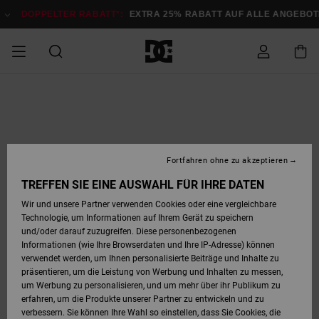
Direkt
zur
DOPPELTER RABATT*:
EXTRA 25% RABATT AUF ALLE ANGEBOTE
J
Produktinformation
springen
DOPPELTER
SALE MÄNNER
ESSENTIALS
ESSENTIALS
ESSENTIALS
SKATE SHOP
SNOW SHOP FÜR
Auf meine
Schuhe
Schuhe
Sale Schuhe
Stag
Astrix
Neue Kollektio
Neue Kollektio
Caps & Hüte
Chelsea
Pixie
Neue Kollektio
Schneejacken
Court Graffik
Neue Kollektio
Neue Kollektio
Hüte & Caps
Skaterschuhe
Team
Schneejacken
Snowboard Boo
Snowboard Boo
Bestellung
RABATT
MÄNNER
zugreifen
SALE FRAUEN
HIGHLIGHTS
HIGHLIGHTS
SCHUHE
COMMUNITY
Sale Bekleidun
Snow
Sale Bekleidun
Court Graffik
Ducati
Skate
Sweatshirts
Mützen
Court Graffik
Astrix
Sneakers
Snowboardhos
Pure
Skate
T-Shirts
Mützen
Alle ansehen
Snowboardhos
Schneejacken
Snowboardjac
MÄNNER
SNOW SHOP FÜR
Fortfahren ohne zu akzeptieren
Versand
FRAUEN
SALE KINDER
SCHUHE
SCHUHE
BEKLEIDUNG
Accessoires
Sale Accessoi
Lynx
DC Command
Sneakers
T-shirts
Taschen &
Alle ansehen
DC Command
Skate
Alle ansehen
Stag
Babyschuhe
Sweatshirts &
Taschen
Snowboard Boo
Snowboardhos
Snowboardhos
TREFFEN SIE EINE AUSWAHL FÜR IHRE DATEN
FRAUEN
Rucksäcke
Hoodies
Retouren
Wir und unsere Partner verwenden Cookies oder eine vergleichbare
SNOW SHOP FÜR
Technologie, um Informationen auf Ihrem Gerät zu speichern
BEKLEIDUNG
KLEIDUNG
ACCESSOIRES
SALE SNOW
Sale Snow
Pure
Manteca
Sandalen
Hemden
Manteca
Sandalen
Sneakers
Alle ansehen
Winterschuhe
Alle ansehen
Mützen
KINDER
und/oder darauf zuzugreifen. Diese personenbezogenen
KINDER
Alle ansehen
Jacken & Mänt
Informationen (wie Ihre Browserdaten und Ihre IP-Adresse) können
Bezahlung
verwendet werden, um Ihnen personalisierte Beiträge und Inhalte zu
ACCESSOIRES
T-Shirts
Jacken & Mänt
Net
Construct
Winterschuhe
Jeans
Best Sellers
Snowboard Boo
Alle ansehen
Polarfleece &
Alle ansehen
präsentieren, um die Leistung von Werbung und Inhalten zu messen,
SKATE
Hemden
Softshells
um Werbung zu personalisieren, und um mehr über ihr Publikum zu
Geschenkkarte
erfahren, um die Produkte unserer Partner zu entwickeln und zu
Jacken & Mänt
Hoodies &
Alle ansehen
Ascend
Snowboard Boo
Jacken & Mänt
Unisex
verbessern. Sie können Ihre Wahl so einstellen, dass Sie Cookies, die
COURT GRAFFIK
Sweatshirts
Jeans & Hosen
Mützen