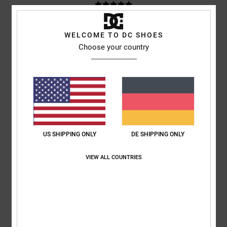
Sharon
10. Juli 2026
Verifizierter Kauf
WELCOME TO DC SHOES
Mein Sohn liebt sie
Choose your country
Original anzeigen - English
Komfort
: 5
Preis-Leistungs-Verhältnis
: 5
Größe
: Perfekte Größe
/5
/5
Material
: 5
Farbe
: 5
/5
/5
5
/5
US SHIPPING ONLY
DE SHIPPING ONLY
Roxana
9. Juli 2026
Verifizierter Kauf
VIEW ALL COUNTRIES
Ein sehr guter Preis
Original anzeigen - Castellano
Komfort
: 4
Preis-Leistungs-Verhältnis
: 5
Größe
: Perfekte Größe
/5
/5
Material
: 4
Farbe
: 5
/5
/5
Ich empfehle dieses Produkt