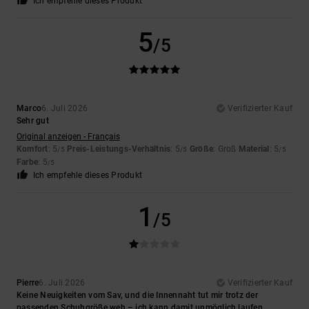
Ich empfehle dieses Produkt
5
/5
Marco
6. Juli 2026
Verifizierter Kauf
Sehr gut
Original anzeigen - Français
Komfort
: 5
Preis-Leistungs-Verhältnis
: 5
Größe
: Groß
Material
: 5
/5
/5
/5
Farbe
: 5
/5
Ich empfehle dieses Produkt
1
/5
Pierre
6. Juli 2026
Verifizierter Kauf
Keine Neuigkeiten vom Sav, und die Innennaht tut mir trotz der
passenden Schuhgröße weh – ich kann damit unmöglich laufen.