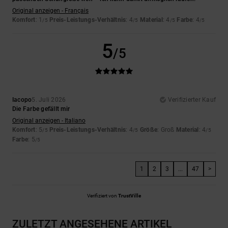
Original anzeigen - Français
Komfort
: 1
Preis-Leistungs-Verhältnis
: 4
Material
: 4
Farbe
: 4
/5
/5
/5
/5
5
/5
Iacopo
5. Juli 2026
Verifizierter Kauf
Die Farbe gefällt mir
Original anzeigen - Italiano
Komfort
: 5
Preis-Leistungs-Verhältnis
: 4
Größe
: Groß
Material
: 4
/5
/5
/5
Farbe
: 5
/5
1
2
3
...
47
>
Verifiziert von
TrustVille
ZULETZT ANGESEHENE ARTIKEL