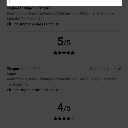
Wert auf
Original anzeigen - Français
Komfort
: 5
Preis-Leistungs-Verhältnis
: 5
Größe
: Perfekte Größe
/5
/5
Material
: 5
Farbe
: 4
/5
/5
Ich empfehle dieses Produkt
5
/5
Piyaporn
9. Juli 2026
Verifizierter Kauf
Super
Komfort
: 4
Preis-Leistungs-Verhältnis
: 4
Größe
: Zu groß
Material
:
/5
/5
4
Farbe
: 4
/5
/5
Ich empfehle dieses Produkt
4
/5