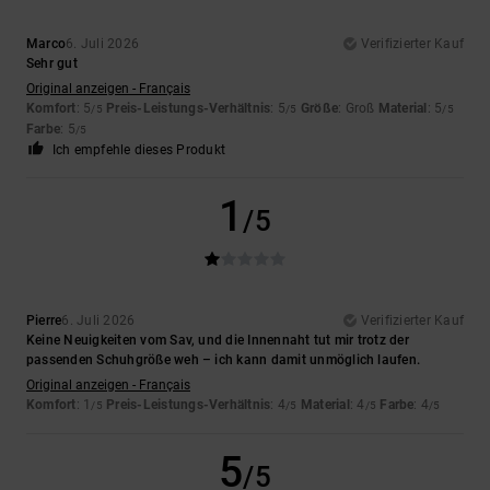
Marco
6. Juli 2026
Verifizierter Kauf
Sehr gut
Original anzeigen - Français
Komfort
: 5
Preis-Leistungs-Verhältnis
: 5
Größe
: Groß
Material
: 5
/5
/5
/5
Farbe
: 5
/5
Ich empfehle dieses Produkt
1
/5
Pierre
6. Juli 2026
Verifizierter Kauf
Keine Neuigkeiten vom Sav, und die Innennaht tut mir trotz der
passenden Schuhgröße weh – ich kann damit unmöglich laufen.
Original anzeigen - Français
Komfort
: 1
Preis-Leistungs-Verhältnis
: 4
Material
: 4
Farbe
: 4
/5
/5
/5
/5
5
/5