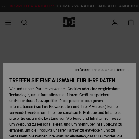
Direkt
zur
DOPPELTER RABATT*:
EXTRA 25% RABATT AUF ALLE ANGEBOTE
Je
Produktinformation
springen
DOPPELTER
SALE MÄNNER
ESSENTIALS
ESSENTIALS
ESSENTIALS
SKATE SHOP
SNOW SHOP FÜR
Auf meine
Schuhe
Schuhe
Sale Schuhe
Stag
Astrix
Neue Kollektio
Neue Kollektio
Caps & Hüte
Chelsea
Pixie
Neue Kollektio
Schneejacken
Court Graffik
Neue Kollektio
Neue Kollektio
Hüte & Caps
Skaterschuhe
Team
Schneejacken
Snowboard Boo
Snowboard Boo
Bestellung
RABATT
MÄNNER
zugreifen
SALE FRAUEN
HIGHLIGHTS
HIGHLIGHTS
SCHUHE
COMMUNITY
Sale Bekleidun
Snow
Sale Bekleidun
Court Graffik
Ducati
Skate
Sweatshirts
Mützen
Court Graffik
Astrix
Sneakers
Snowboardhos
Pure
Skate
T-Shirts
Mützen
Alle ansehen
Snowboardhos
Schneejacken
Snowboardjac
MÄNNER
SNOW SHOP FÜR
Fortfahren ohne zu akzeptieren
Versand
FRAUEN
SALE KINDER
SCHUHE
SCHUHE
BEKLEIDUNG
Accessoires
Sale Accessoi
Lynx
DC Command
Sneakers
T-shirts
Taschen &
Alle ansehen
DC Command
Skate
Alle ansehen
Stag
Babyschuhe
Sweatshirts &
Taschen
Snowboard Boo
Snowboardhos
Snowboardhos
TREFFEN SIE EINE AUSWAHL FÜR IHRE DATEN
FRAUEN
Rucksäcke
Hoodies
Retouren
Wir und unsere Partner verwenden Cookies oder eine vergleichbare
SNOW SHOP FÜR
Technologie, um Informationen auf Ihrem Gerät zu speichern
BEKLEIDUNG
KLEIDUNG
ACCESSOIRES
SALE SNOW
Sale Snow
Pure
Manteca
Sandalen
Hemden
Manteca
Sandalen
Sneakers
Alle ansehen
Winterschuhe
Alle ansehen
Mützen
KINDER
und/oder darauf zuzugreifen. Diese personenbezogenen
KINDER
Alle ansehen
Jacken & Mänt
Informationen (wie Ihre Browserdaten und Ihre IP-Adresse) können
Bezahlung
verwendet werden, um Ihnen personalisierte Beiträge und Inhalte zu
ACCESSOIRES
T-Shirts
Jacken & Mänt
Net
Construct
Winterschuhe
Jeans
Best Sellers
Snowboard Boo
Alle ansehen
Polarfleece &
Alle ansehen
präsentieren, um die Leistung von Werbung und Inhalten zu messen,
SKATE
Hemden
Softshells
um Werbung zu personalisieren, und um mehr über ihr Publikum zu
Geschenkkarte
erfahren, um die Produkte unserer Partner zu entwickeln und zu
Jacken & Mänt
Hoodies &
Alle ansehen
Ascend
Snowboard Boo
Jacken & Mänt
Unisex
verbessern. Sie können Ihre Wahl so einstellen, dass Sie Cookies, die
COURT GRAFFIK
Sweatshirts
Jeans & Hosen
Mützen