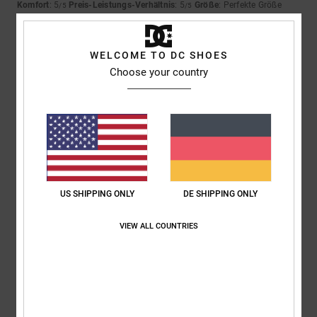
Komfort
: 5
Preis-Leistungs-Verhältnis
: 5
Größe
: Perfekte Größe
/5
/5
Material
: 5
Farbe
: 5
/5
/5
5
WELCOME TO DC SHOES
/5
Choose your country
Roxana
9. Juli 2026
Verifizierter Kauf
Ein sehr guter Preis
Original anzeigen - Castellano
Komfort
: 4
Preis-Leistungs-Verhältnis
: 5
Größe
: Perfekte Größe
/5
/5
Material
: 4
Farbe
: 5
/5
/5
US SHIPPING ONLY
DE SHIPPING ONLY
Ich empfehle dieses Produkt
VIEW ALL COUNTRIES
5
/5
Jorris
9. Juli 2026
Verifizierter Kauf