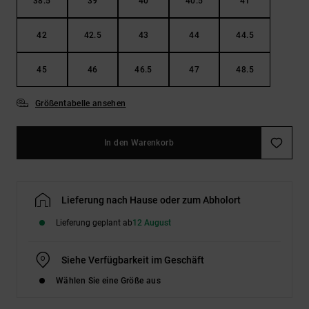
38.5
39
40
40.5
41
42
42.5
43
44
44.5
45
46
46.5
47
48.5
Größentabelle ansehen
In den Warenkorb
Lieferung nach Hause oder zum Abholort
Lieferung geplant ab
12 August
Siehe Verfügbarkeit im Geschäft
Wählen Sie eine Größe aus