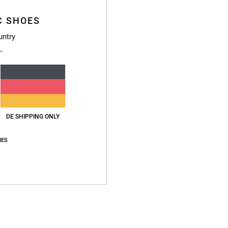
B
C SHOES
Netz
untry
B
In
V
B
H
G
V
DE SHIPPING ONLY
K
IES
Zusa
Vers