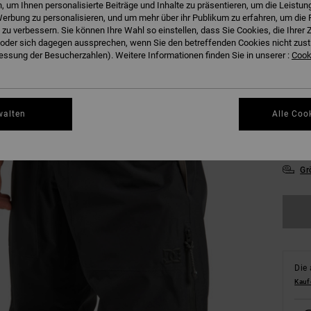
 um Ihnen personalisierte Beiträge und Inhalte zu präsentieren, um die Leistu
erbung zu personalisieren, und um mehr über ihr Publikum zu erfahren, um die 
 zu verbessern. Sie können Ihre Wahl so einstellen, dass Sie Cookies, die Ihre
der sich dagegen aussprechen, wenn Sie den betreffenden Cookies nicht zust
ssung der Besucherzahlen). Weitere Informationen finden Sie in unserer :
Cooki
XX
walten
Alle Coo
XX
Gr
Die 
Kauf