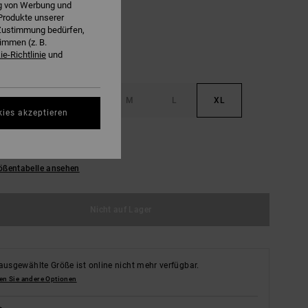
ng von Werbung und
Produkte unserer
r Zustimmung bedürfen,
immen (z. B.
e-Richtlinie
und
S
XS
S
M
L
XL
kies akzeptieren
L
ößentabelle ansehen
Nicht auf Lager
ausgewählte Größe ist online nicht mehr verfügbar.
en Sie andere Optionen