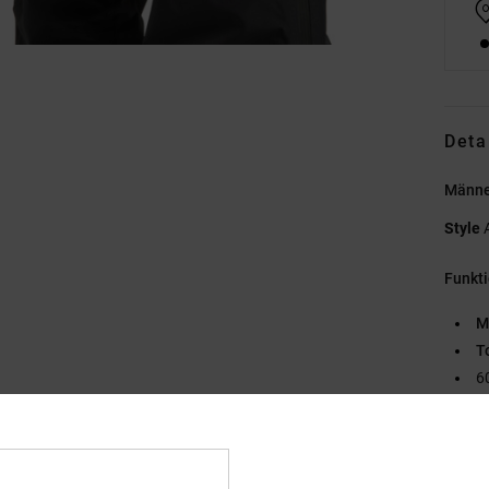
Deta
Männe
Style
Funkt
M
T
6
O
G
C
D