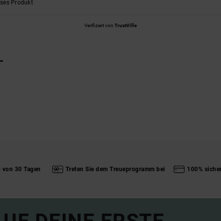
eses Produkt
Verifiziert von
TrustVille
L
b von 30 Tagen
Treten Sie dem Treueprogramm bei
100% siche