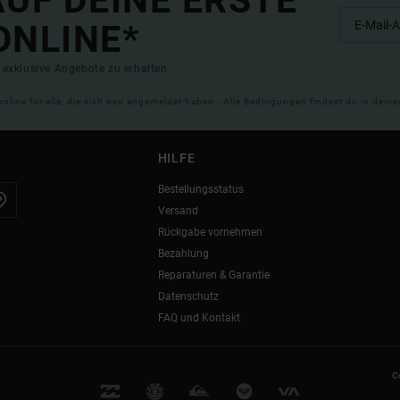
UF DEINE ERSTE
ONLINE*
exklusive Angebote zu erhalten.
online für alle, die sich neu angemeldet haben - Alle Bedingungen findest du in dei
HILFE
Bestellungsstatus
Versand
Rückgabe vornehmen
Bezahlung
Reparaturen & Garantie
Datenschutz
FAQ und Kontakt
C