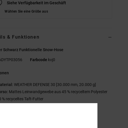
Siehe Verfügbarkeit im Geschäft
Wählen Sie eine Größe aus
ils & Funktionen
r Schwarz Funktionelle Snow-Hose
ADYTP03056
Farbcode
kvj0
ionen
aterial:
WEATHER DEFENSE 30 [30.000 mm, 20.000 g]
orso:
Mattes Leinwandgewebe aus 45 % recyceltem Polyester
0 % recyceltes Taft-Futter
ffenzelliges Mesh-Futter
ebürstetes Trikot an den Knien
0 DWR Imprägnierung
urchgehend verklebte Nähte