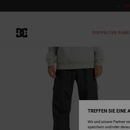
Direkt
zur
DO
Produktinformation
springen
DOPPELTER RABA
TREFFEN SIE EINE
Wir und unsere Partner v
speichern und/oder darau