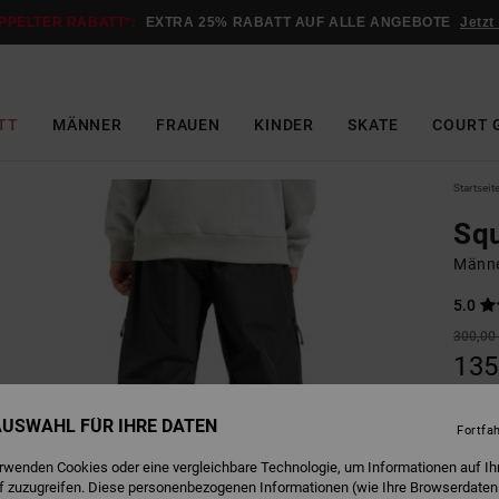
PPELTER RABATT*:
EXTRA 25% RABATT AUF ALLE ANGEBOTE
Jetzt
TT
MÄNNER
FRAUEN
KINDER
SKATE
COURT 
Startseit
Sq
Männe
5.0
300,00
135
SALE
 AUSWAHL FÜR IHRE DATEN
DOPPE
Fortfa
erwenden Cookies oder eine vergleichbare Technologie, um Informationen auf Ih
f zuzugreifen. Diese personenbezogenen Informationen (wie Ihre Browserdaten
B
Farbe