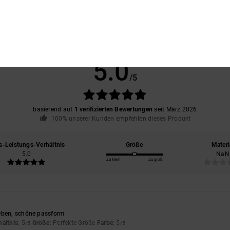
Durchschnittliche Bewertung
5.0
/5
basierend auf
1 verifizierten Bewertungen
seit März 2026
100% unserer Kunden empfehlen dieses Produkt
s-Leistungs-Verhältnis
Größe
Materi
5.0
NaN
Zu klein
Zu groß
eben, schöne passform
hältnis
: 5
Größe
: Perfekte Größe
Farbe
: 5
/5
/5