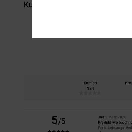
Kundenbewertungen
Komfort
Prei
NaN
5
Jan
4. März 2026
/5
Produkt wie beschri
Preis-Leistungs-Ver