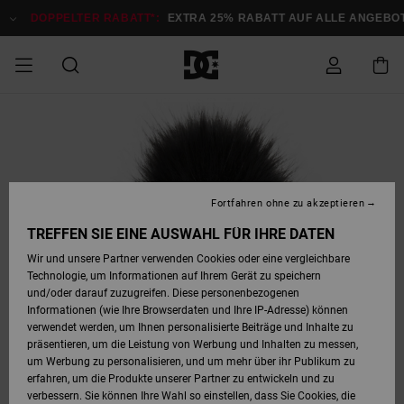
Direkt
zur
DOPPELTER RABATT*:
EXTRA 25% RABATT AUF ALLE ANGEBOTE
Produktinformation
springen
DOPPELTER
SALE MÄNNER
ESSENTIALS
ESSENTIALS
ESSENTIALS
SKATE SHOP
SNOW SHOP FÜR
Auf meine
Schuhe
Schuhe
Sale Schuhe
Stag
Astrix
Neue Kollektio
Neue Kollektio
Caps & Hüte
Chelsea
Pixie
Neue Kollektio
Schneejacken
Court Graffik
Neue Kollektio
Neue Kollektio
Hüte & Caps
Skaterschuhe
Team
Schneejacken
Snowboard Boo
Snowboard Boo
Bestellung
RABATT
MÄNNER
zugreifen
SALE FRAUEN
HIGHLIGHTS
HIGHLIGHTS
SCHUHE
COMMUNITY
Sale Bekleidun
Snow
Sale Bekleidun
Court Graffik
Ducati
Skate
Sweatshirts
Mützen
Court Graffik
Astrix
Sneakers
Snowboardhos
Pure
Skate
T-Shirts
Mützen
Alle ansehen
Snowboardhos
Schneejacken
Snowboardjac
MÄNNER
SNOW SHOP FÜR
Fortfahren ohne zu akzeptieren
Versand
FRAUEN
SALE KINDER
SCHUHE
SCHUHE
BEKLEIDUNG
Accessoires
Sale Accessoi
Lynx
DC Command
Sneakers
T-shirts
Taschen &
Alle ansehen
DC Command
Skate
Alle ansehen
Stag
Babyschuhe
Sweatshirts &
Taschen
Snowboard Boo
Snowboardhos
Snowboardhos
TREFFEN SIE EINE AUSWAHL FÜR IHRE DATEN
FRAUEN
Rucksäcke
Hoodies
Retouren
Wir und unsere Partner verwenden Cookies oder eine vergleichbare
SNOW SHOP FÜR
Technologie, um Informationen auf Ihrem Gerät zu speichern
BEKLEIDUNG
KLEIDUNG
ACCESSOIRES
SALE SNOW
Sale Snow
Pure
Manteca
Sandalen
Hemden
Manteca
Sandalen
Sneakers
Alle ansehen
Winterschuhe
Alle ansehen
Mützen
KINDER
und/oder darauf zuzugreifen. Diese personenbezogenen
KINDER
Alle ansehen
Jacken & Mänt
Informationen (wie Ihre Browserdaten und Ihre IP-Adresse) können
Bezahlung
verwendet werden, um Ihnen personalisierte Beiträge und Inhalte zu
ACCESSOIRES
T-Shirts
Jacken & Mänt
Net
Construct
Winterschuhe
Jeans
Best Sellers
Snowboard Boo
Alle ansehen
Polarfleece &
Alle ansehen
präsentieren, um die Leistung von Werbung und Inhalten zu messen,
SKATE
Hemden
Softshells
um Werbung zu personalisieren, und um mehr über ihr Publikum zu
Geschenkkarte
erfahren, um die Produkte unserer Partner zu entwickeln und zu
Jacken & Mänt
Hoodies &
Alle ansehen
Ascend
Snowboard Boo
Jacken & Mänt
Unisex
verbessern. Sie können Ihre Wahl so einstellen, dass Sie Cookies, die
COURT GRAFFIK
Sweatshirts
Jeans & Hosen
Mützen