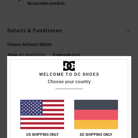
Meinen Laden auswählen
Details & Funktionen
Frauen Schwarz Mütze
Style
ADJHA03016
Farbcode
kvj0
Funktionen
WELCOME TO DC SHOES
Choose your country
Material:
Recyceltes Polylana-Garn
Produktmerkmale:
Beanie mit Umschlag und
Kunstpelzbommel
Blasenförmig gestrickter Hauptteil
1x1 grob gerippte Bündchen
Geprägter Silikonpatch mittig am Bündchen
DC-Logo-Details
US SHIPPING ONLY
DE SHIPPING ONLY