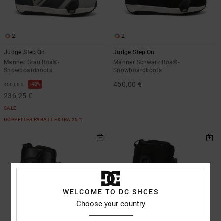
2
2
Judge Step On
Judge Step On
Männer Grau Boa®-
Männer Schwarz Boa®-
Snowboardboots
Snowboardboots
450,00 €
48%
450,00 €
236,25 €
SALE
DOPPELTER RABATT EXTRA 25 %
WELCOME TO DC SHOES
Choose your country