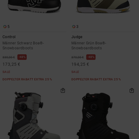
Kontaktformular.
FAQ
ansehen
5
3
Control
Judge
Männer Schwarz Boa®-
Männer Grün Boa®-
Snowboardboots
Snowboardboots
48%
48%
330,00 €
370,00 €
173,25 €
194,25 €
SALE
SALE
DOPPELTER RABATT EXTRA 25 %
DOPPELTER RABATT EXTRA 25 %