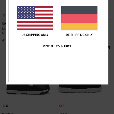
1
2
Control Step On
Phase Pro Step On
Männer Schwarz Boa®-
Männer Schwarz Boa®-
Snowboardboots
Snowboardboots
US SHIPPING ONLY
DE SHIPPING ONLY
410,00 €
430,00 €
VIEW ALL COUNTRIES
5
3