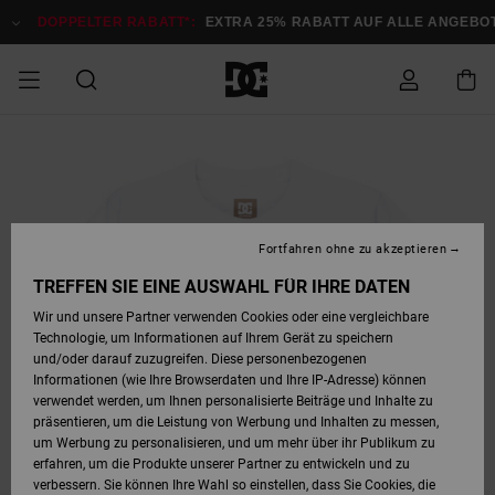
Direkt
zur
DOPPELTER RABATT*:
EXTRA 25% RABATT AUF ALLE ANGEBOTE
Produktinformation
springen
DOPPELTER
SALE MÄNNER
ESSENTIALS
ESSENTIALS
ESSENTIALS
SKATE SHOP
SNOW SHOP FÜR
Auf meine
Schuhe
Schuhe
Sale Schuhe
Stag
Astrix
Neue Kollektio
Neue Kollektio
Caps & Hüte
Chelsea
Pixie
Neue Kollektio
Schneejacken
Court Graffik
Neue Kollektio
Neue Kollektio
Hüte & Caps
Skaterschuhe
Team
Schneejacken
Snowboard Boo
Snowboard Boo
Bestellung
RABATT
MÄNNER
zugreifen
SALE FRAUEN
HIGHLIGHTS
HIGHLIGHTS
SCHUHE
COMMUNITY
Sale Bekleidun
Snow
Sale Bekleidun
Court Graffik
Ducati
Skate
Sweatshirts
Mützen
Court Graffik
Astrix
Sneakers
Snowboardhos
Pure
Skate
T-Shirts
Mützen
Alle ansehen
Snowboardhos
Schneejacken
Snowboardjac
MÄNNER
SNOW SHOP FÜR
Fortfahren ohne zu akzeptieren
Versand
FRAUEN
SALE KINDER
SCHUHE
SCHUHE
BEKLEIDUNG
Accessoires
Sale Accessoi
Lynx
DC Command
Sneakers
T-shirts
Taschen &
Alle ansehen
DC Command
Skate
Alle ansehen
Stag
Babyschuhe
Sweatshirts &
Taschen
Snowboard Boo
Snowboardhos
Snowboardhos
TREFFEN SIE EINE AUSWAHL FÜR IHRE DATEN
FRAUEN
Rucksäcke
Hoodies
Retouren
Wir und unsere Partner verwenden Cookies oder eine vergleichbare
SNOW SHOP FÜR
Technologie, um Informationen auf Ihrem Gerät zu speichern
BEKLEIDUNG
KLEIDUNG
ACCESSOIRES
SALE SNOW
Sale Snow
Pure
Manteca
Sandalen
Hemden
Manteca
Sandalen
Sneakers
Alle ansehen
Winterschuhe
Alle ansehen
Mützen
KINDER
und/oder darauf zuzugreifen. Diese personenbezogenen
KINDER
Alle ansehen
Jacken & Mänt
Informationen (wie Ihre Browserdaten und Ihre IP-Adresse) können
Bezahlung
verwendet werden, um Ihnen personalisierte Beiträge und Inhalte zu
ACCESSOIRES
T-Shirts
Jacken & Mänt
Net
Construct
Winterschuhe
Jeans
Best Sellers
Snowboard Boo
Alle ansehen
Polarfleece &
Alle ansehen
präsentieren, um die Leistung von Werbung und Inhalten zu messen,
SKATE
Hemden
Softshells
um Werbung zu personalisieren, und um mehr über ihr Publikum zu
Geschenkkarte
erfahren, um die Produkte unserer Partner zu entwickeln und zu
Jacken & Mänt
Hoodies &
Alle ansehen
Ascend
Snowboard Boo
Jacken & Mänt
Unisex
verbessern. Sie können Ihre Wahl so einstellen, dass Sie Cookies, die
COURT GRAFFIK
Sweatshirts
Jeans & Hosen
Mützen