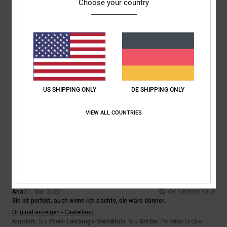
Choose your country
5.0
4.7
Größe
Material
4.3
Zu klein
Zu groß
Farbe
5.0
US SHIPPING ONLY
DE SHIPPING ONLY
VIEW ALL COUNTRIES
4
/5
Ana
21. Mai 2026
Verifizierter Kauf
Sie ist perfekt, auch wenn ich dachte, sie wäre dünner.
Original anzeigen - Castellano
Komfort
: 5
Preis-Leistungs-Verhältnis
: 5
Größe
: Perfekte Größe
/5
/5