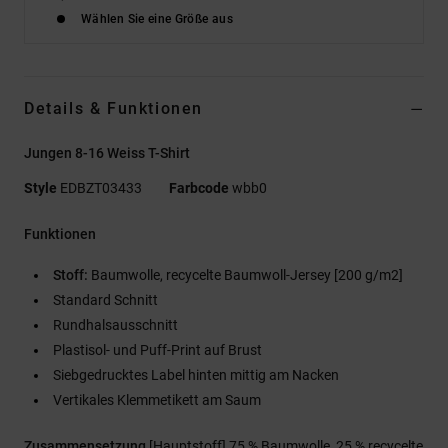
Wählen Sie eine Größe aus
Details & Funktionen
Jungen 8-16 Weiss T-Shirt
Style
EDBZT03433
Farbcode
wbb0
Funktionen
Stoff:
Baumwolle, recycelte Baumwoll-Jersey [200 g/m2]
Standard Schnitt
Rundhalsausschnitt
Plastisol- und Puff-Print auf Brust
Siebgedrucktes Label hinten mittig am Nacken
Vertikales Klemmetikett am Saum
Zusammensetzung
[Hauptstoff] 75 % Baumwolle, 25 % recycelte