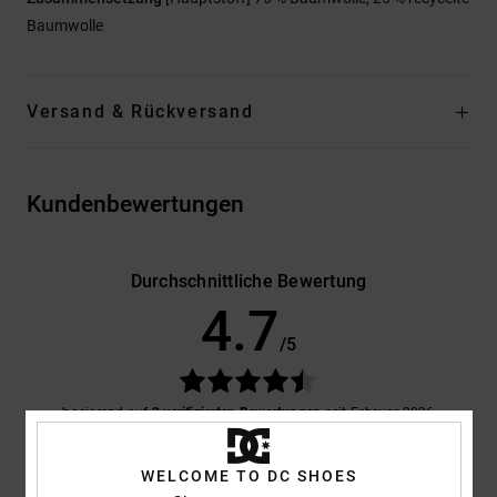
Baumwolle
Versand & Rückversand
Kundenbewertungen
Durchschnittliche Bewertung
4.7
/5
basierend auf
3 verifizierten Bewertungen
seit Februar 2026
67% unserer Kunden empfehlen dieses Produkt
WELCOME TO DC SHOES
Komfort
Preis-Leistungs-Verhältnis