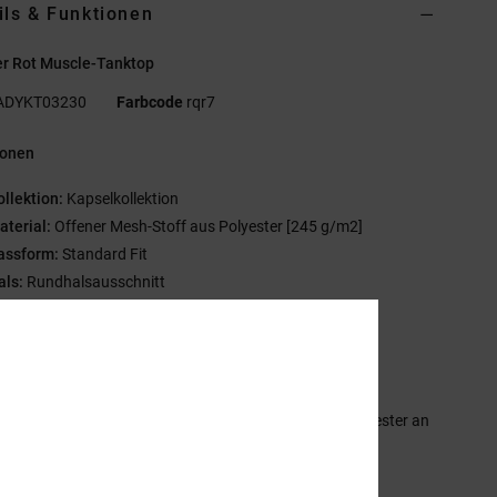
ils & Funktionen
r Rot Muscle-Tanktop
ADYKT03230
Farbcode
rqr7
ionen
ollektion:
Kapselkollektion
aterial:
Offener Mesh-Stoff aus Polyester [245 g/m2]
assform:
Standard Fit
als:
Rundhalsausschnitt
ogo:
Bedruckte Twill-Applikationen auf der Brust
-Athletics-Stickerei auf der Brust links
C-Sport-Pack-Label
C-Athletics-Flaggenlabel am Saum links
ndere Features:
Flacher, gestreifter Rippstrick aus Polyester an
- und Armausschnitten
and mit passendem Mesh am Nacken