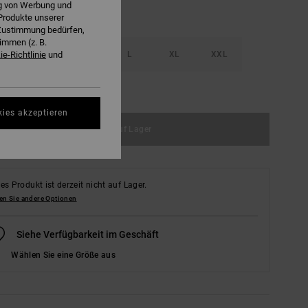
ng von Werbung und
Produkte unserer
r Zustimmung bedürfen,
immen (z. B.
S
M
L
XL
XXL
e-Richtlinie
und
ößentabelle ansehen
kies akzeptieren
Nicht auf Lager
es Produkt ist derzeit nicht auf Lager.
en Sie andere Optionen
Siehe Verfügbarkeit im Geschäft
Wählen Sie eine Größe aus