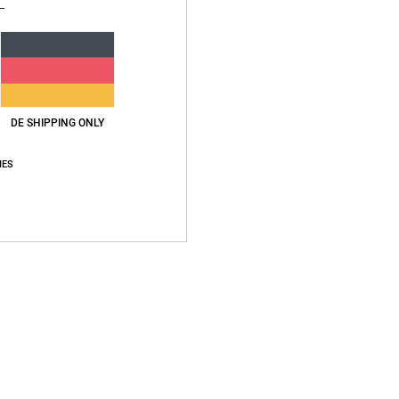
S
Zusa
Vers
DE SHIPPING ONLY
IES