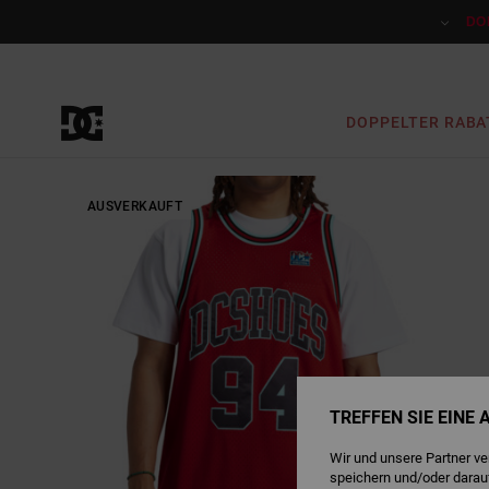
Direkt
zur
DO
Produktinformation
springen
DOPPELTER RABA
AUSVERKAUFT
TREFFEN SIE EINE
Wir und unsere Partner v
speichern und/oder darau