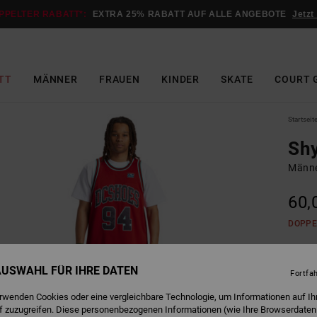
PPELTER RABATT*:
EXTRA 25% RABATT AUF ALLE ANGEBOTE
Jetzt
TT
MÄNNER
FRAUEN
KINDER
SKATE
COURT 
Startseit
Sh
Männe
60,
DOPPE
R
Farbe
 AUSWAHL FÜR IHRE DATEN
Fortfa
erwenden Cookies oder eine vergleichbare Technologie, um Informationen auf Ih
f zuzugreifen. Diese personenbezogenen Informationen (wie Ihre Browserdaten