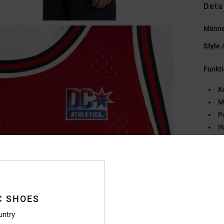
Deta
Männe
Style
Funkt
K
M
P
H
L
DC
D
D
A
C SHOES
Hals
untry
B