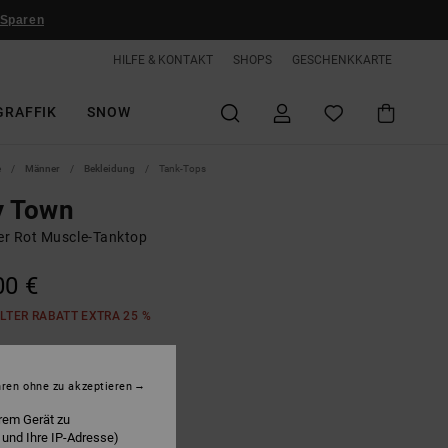
 Sparen
HILFE & KONTAKT
SHOPS
GESCHENKKARTE
GRAFFIK
SNOW
e
Männer
Bekleidung
Tank-Tops
y Town
r Rot Muscle-Tanktop
00 €
LTER RABATT EXTRA 25 %
acing Red
hren ohne zu akzeptieren
rem Gerät zu
 und Ihre IP-Adresse)