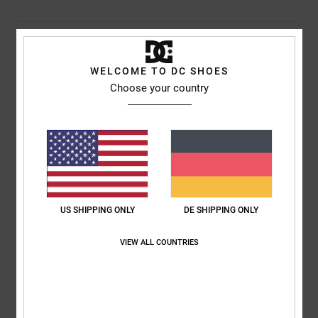
Versand & Rückversand
WELCOME TO DC SHOES
Choose your country
Kundenbewertungen
Durchschnittliche Bewertung
5.0
/5
US SHIPPING ONLY
DE SHIPPING ONLY
basierend auf
1 verifizierten Bewertungen
seit März 2026
VIEW ALL COUNTRIES
100% unserer Kunden empfehlen dieses Produkt
Komfort
Preis-Leistungs-Verhältnis
NaN
NaN