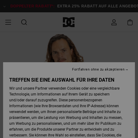
Direkt
zur
DOPPELTER RABATT*:
EXTRA 25% RABATT AUF ALLE ANGEBOTE
Produktinformation
springen
DOPPELTER
SALE MÄNNER
ESSENTIALS
ESSENTIALS
ESSENTIALS
SKATE SHOP
SNOW SHOP FÜR
Auf meine
Schuhe
Schuhe
Sale Schuhe
Stag
Astrix
Neue Kollektio
Neue Kollektio
Caps & Hüte
Chelsea
Pixie
Neue Kollektio
Schneejacken
Court Graffik
Neue Kollektio
Neue Kollektio
Hüte & Caps
Skaterschuhe
Team
Schneejacken
Snowboard Boo
Snowboard Boo
Bestellung
RABATT
MÄNNER
zugreifen
SALE FRAUEN
HIGHLIGHTS
HIGHLIGHTS
SCHUHE
COMMUNITY
Sale Bekleidun
Snow
Sale Bekleidun
Court Graffik
Ducati
Skate
Sweatshirts
Mützen
Court Graffik
Astrix
Sneakers
Snowboardhos
Pure
Skate
T-Shirts
Mützen
Alle ansehen
Snowboardhos
Schneejacken
Snowboardjac
MÄNNER
SNOW SHOP FÜR
Fortfahren ohne zu akzeptieren
Versand
FRAUEN
SALE KINDER
SCHUHE
SCHUHE
BEKLEIDUNG
Accessoires
Sale Accessoi
Lynx
DC Command
Sneakers
T-shirts
Taschen &
Alle ansehen
DC Command
Skate
Alle ansehen
Stag
Babyschuhe
Sweatshirts &
Taschen
Snowboard Boo
Snowboardhos
Snowboardhos
TREFFEN SIE EINE AUSWAHL FÜR IHRE DATEN
FRAUEN
Rucksäcke
Hoodies
Retouren
Wir und unsere Partner verwenden Cookies oder eine vergleichbare
SNOW SHOP FÜR
Technologie, um Informationen auf Ihrem Gerät zu speichern
BEKLEIDUNG
KLEIDUNG
ACCESSOIRES
SALE SNOW
Sale Snow
Pure
Manteca
Sandalen
Hemden
Manteca
Sandalen
Sneakers
Alle ansehen
Winterschuhe
Alle ansehen
Mützen
KINDER
und/oder darauf zuzugreifen. Diese personenbezogenen
KINDER
Alle ansehen
Jacken & Mänt
Informationen (wie Ihre Browserdaten und Ihre IP-Adresse) können
Bezahlung
verwendet werden, um Ihnen personalisierte Beiträge und Inhalte zu
ACCESSOIRES
T-Shirts
Jacken & Mänt
Net
Construct
Winterschuhe
Jeans
Best Sellers
Snowboard Boo
Alle ansehen
Polarfleece &
Alle ansehen
präsentieren, um die Leistung von Werbung und Inhalten zu messen,
SKATE
Hemden
Softshells
um Werbung zu personalisieren, und um mehr über ihr Publikum zu
Geschenkkarte
erfahren, um die Produkte unserer Partner zu entwickeln und zu
Jacken & Mänt
Hoodies &
Alle ansehen
Ascend
Snowboard Boo
Jacken & Mänt
Unisex
verbessern. Sie können Ihre Wahl so einstellen, dass Sie Cookies, die
COURT GRAFFIK
Sweatshirts
Jeans & Hosen
Mützen