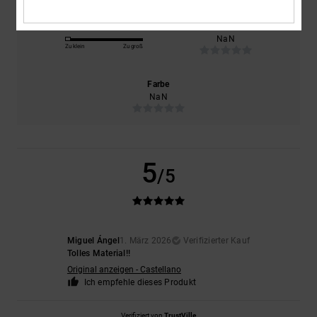
Größe
Material
NaN
Zu klein
Zu groß
Farbe
NaN
5
/5
Miguel Ángel
1. März 2026
Verifizierter Kauf
Tolles Material!!
Original anzeigen - Castellano
Ich empfehle dieses Produkt
Verifiziert von
TrustVille