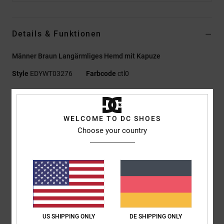
Details & Funktionen
Männer Braun Langärmliges Hemd mit Kapuze
Style
EDYWT03276
Farbcode
ctl0
Funktionen
Stoff:
100% Baumwollflanell [260 g/m²] am Body, 100%
WELCOME TO DC SHOES
Baumwoll-Sweatstoff [280 g/m²] an der Kapuze
Choose your country
Passform:
Standard Fit
Verschluss/Kragen:
Button-Down
Merkmale:
Kapuzendesign
Zwei Brusttaschen mit Patte
Kapuze mit Kordelzug
DC PU-Patch am Saum
DC Logo-Details
US SHIPPING ONLY
DE SHIPPING ONLY