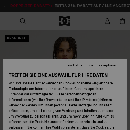
Direkt
zur
DOPPELTER RABATT*:
EXTRA 25% RABATT AUF ALLE ANGEBOTE
Produktinformation
springen
DOPPELTER
BRANDNEU
SALE MÄNNER
ESSENTIALS
ESSENTIALS
ESSENTIALS
SKATE SHOP
SNOW SHOP FÜR
Auf meine
Schuhe
Schuhe
Sale Schuhe
Stag
Astrix
Neue Kollektio
Neue Kollektio
Caps & Hüte
Chelsea
Pixie
Neue Kollektio
Schneejacken
Court Graffik
Neue Kollektio
Neue Kollektio
Hüte & Caps
Skaterschuhe
Team
Schneejacken
Snowboard Boo
Snowboard Boo
Bestellung
RABATT
MÄNNER
zugreifen
SALE FRAUEN
HIGHLIGHTS
HIGHLIGHTS
SCHUHE
COMMUNITY
Sale Bekleidun
Snow
Sale Bekleidun
Court Graffik
Ducati
Skate
Sweatshirts
Mützen
Court Graffik
Astrix
Sneakers
Snowboardhos
Pure
Skate
T-Shirts
Mützen
Alle ansehen
Snowboardhos
Schneejacken
Snowboardjac
MÄNNER
SNOW SHOP FÜR
Fortfahren ohne zu akzeptieren
Versand
FRAUEN
SALE KINDER
SCHUHE
SCHUHE
BEKLEIDUNG
Accessoires
Sale Accessoi
Lynx
DC Command
Sneakers
T-shirts
Taschen &
Alle ansehen
DC Command
Skate
Alle ansehen
Stag
Babyschuhe
Sweatshirts &
Taschen
Snowboard Boo
Snowboardhos
Snowboardhos
TREFFEN SIE EINE AUSWAHL FÜR IHRE DATEN
FRAUEN
Rucksäcke
Hoodies
Retouren
Wir und unsere Partner verwenden Cookies oder eine vergleichbare
SNOW SHOP FÜR
Technologie, um Informationen auf Ihrem Gerät zu speichern
BEKLEIDUNG
KLEIDUNG
ACCESSOIRES
SALE SNOW
Sale Snow
Pure
Manteca
Sandalen
Hemden
Manteca
Sandalen
Sneakers
Alle ansehen
Winterschuhe
Alle ansehen
Mützen
KINDER
und/oder darauf zuzugreifen. Diese personenbezogenen
KINDER
Alle ansehen
Jacken & Mänt
Informationen (wie Ihre Browserdaten und Ihre IP-Adresse) können
Bezahlung
verwendet werden, um Ihnen personalisierte Beiträge und Inhalte zu
ACCESSOIRES
T-Shirts
Jacken & Mänt
Net
Construct
Winterschuhe
Jeans
Best Sellers
Snowboard Boo
Alle ansehen
Polarfleece &
Alle ansehen
präsentieren, um die Leistung von Werbung und Inhalten zu messen,
SKATE
Hemden
Softshells
um Werbung zu personalisieren, und um mehr über ihr Publikum zu
Geschenkkarte
erfahren, um die Produkte unserer Partner zu entwickeln und zu
Jacken & Mänt
Hoodies &
Alle ansehen
Ascend
Snowboard Boo
Jacken & Mänt
Unisex
verbessern. Sie können Ihre Wahl so einstellen, dass Sie Cookies, die
COURT GRAFFIK
Sweatshirts
Jeans & Hosen
Mützen