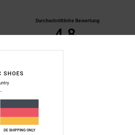
Durchschnittliche Bewertung
4.8
/5
basierend auf
20 verifizierten Bewertungen
seit April 2026
85% unserer Kunden empfehlen dieses Produkt
C SHOES
s-Leistungs-Verhältnis
Größe
Materi
untry
4.5
4.7
Zu klein
Zu groß
chöne Grafik, perfekt für den Sommer
aliano
eistungs-Verhältnis
: 4
Größe
: Perfekte Größe
Material
: 4
Farbe
: 5
DE SHIPPING ONLY
/5
/5
/5