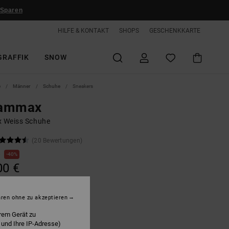
 Sparen
HILFE & KONTAKT
SHOPS
GESCHENKKARTE
GRAFFIK
SNOW
e
Männer
Schuhe
Sneakers
ammax
x Weiss Schuhe
(20 Bewertungen)
€
40%
00 €
hren ohne zu akzeptieren
rem Gerät zu
hite/black
 und Ihre IP-Adresse)