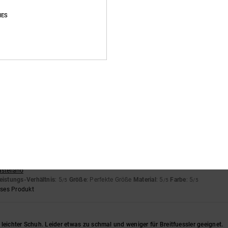
eses Produkt
IES
i 2026
quem und passen genau in der angegebenen Größe.
nglish
eistungs-Verhältnis
: 4
Größe
: Groß
Material
: 5
Farbe
: 5
/5
/5
/5
aliano
eistungs-Verhältnis
: 5
Größe
: Perfekte Größe
Material
: 5
Farbe
: 5
/5
/5
/5
eses Produkt
ion in Form von Turnschuhen verkörpern
astellano
eistungs-Verhältnis
: 5
Größe
: Perfekte Größe
Material
: 5
Farbe
: 5
/5
/5
/5
eses Produkt
leichter Schuh. Leider etwas zu schmal und weniger für Breitfuessler geeignet.