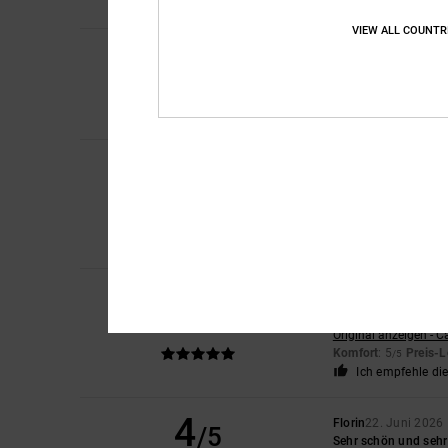
Ich empfehle di
VIEW ALL COUNTR
5
Amanda Jane
6. Jul
/5
Die Schuhe sind be
Original anzeigen - E
Komfort
: 5
Preis-L
/5
Flavia
1. Juli 2026
5
/5
Bequem und schön
Original anzeigen - It
Komfort
: 5
Preis-L
/5
Ich empfehle di
Julio
26. Juni 2026
5
/5
Weil sie die Perfekt
Original anzeigen - C
Komfort
: 5
Preis-L
/5
Ich empfehle di
4
Florin
22. Juni 2026
/5
Sehr schön und sehr 