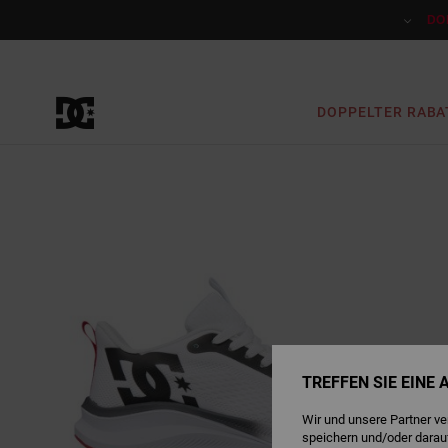
Direkt
zur
DO
Produktinformation
springen
DOPPELTER RABA
TREFFEN SIE EINE
Wir und unsere Partner v
speichern und/oder darau