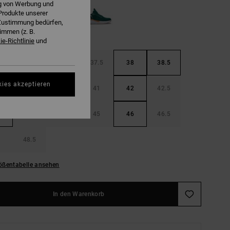
ng von Werbung und
Produkte unserer
r Zustimmung bedürfen,
immen (z. B.
e-Richtlinie
und
36.5
37
37.5
38
38.5
kies akzeptieren
40
40.5
41
42
42.5
44
44.5
45
46
46.5
48.5
ößentabelle ansehen
In den Warenkorb