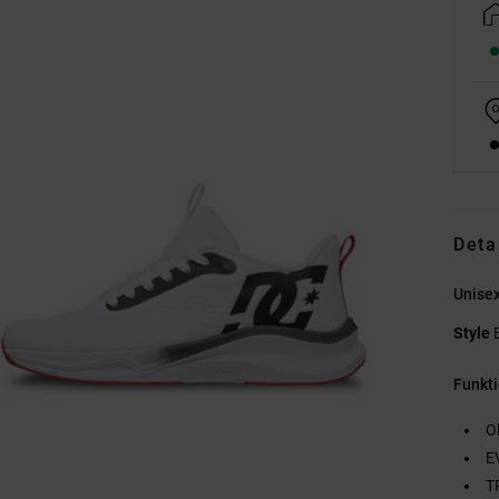
Deta
Unise
Style
Funkt
O
E
T