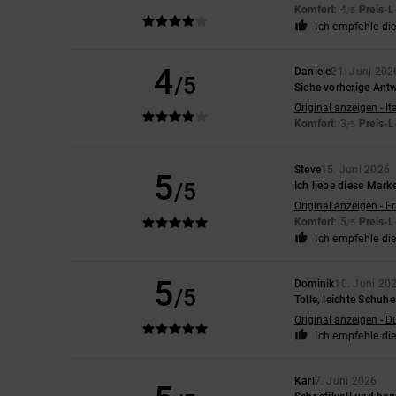
Komfort
: 4
Preis-L
/5
Ich empfehle di
4
Daniele
21. Juni 202
/5
Siehe vorherige Ant
Original anzeigen - It
Komfort
: 3
Preis-L
/5
Steve
15. Juni 2026
5
/5
Ich liebe diese Mar
Original anzeigen - F
Komfort
: 5
Preis-L
/5
Ich empfehle di
5
Dominik
10. Juni 20
/5
Tolle, leichte Schuh
Original anzeigen - D
Ich empfehle di
Karl
7. Juni 2026