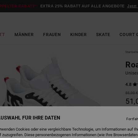
PPELTER RABATT*:
EXTRA 25% RABATT AUF ALLE ANGEBOTE
Jetzt
TT
MÄNNER
FRAUEN
KINDER
SKATE
COURT 
Startseit
Ro
Unise
4.8
85,00 
51,
SALE
 AUSWAHL FÜR IHRE DATEN
Fortfa
erwenden Cookies oder eine vergleichbare Technologie, um Informationen auf Ih
W
Farbe
f zuzugreifen. Diese personenbezogenen Informationen (wie Ihre Browserdaten