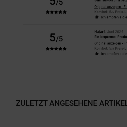
5
/5
Sehr stilvoll und be
Original anzeigen - E
Komfort
: 5
Preis-L
/5
Ich empfehle di
Hajar
4. Juni 2026
5
/5
Ein bequemes Produ
Original anzeigen - F
Komfort
: 5
Preis-L
/5
Ich empfehle di
ZULETZT ANGESEHENE ARTIKE