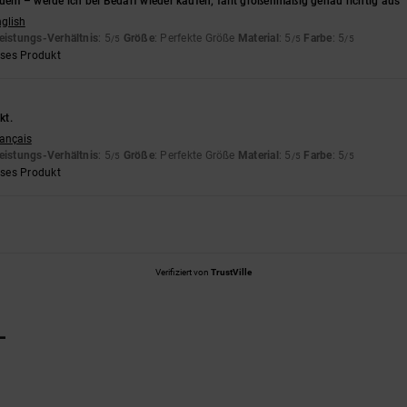
quem – werde ich bei Bedarf wieder kaufen; fällt größenmäßig genau richtig aus
nglish
eistungs-Verhältnis
: 5
Größe
: Perfekte Größe
Material
: 5
Farbe
: 5
/5
/5
/5
eses Produkt
kt.
rançais
eistungs-Verhältnis
: 5
Größe
: Perfekte Größe
Material
: 5
Farbe
: 5
/5
/5
/5
eses Produkt
Verifiziert von
TrustVille
L