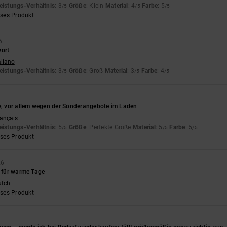
eistungs-Verhältnis
: 3
Größe
: Klein
Material
: 4
Farbe
: 5
/5
/5
/5
eses Produkt
6
wort
aliano
eistungs-Verhältnis
: 3
Größe
: Groß
Material
: 3
Farbe
: 4
/5
/5
/5
ke, vor allem wegen der Sonderangebote im Laden
rançais
eistungs-Verhältnis
: 5
Größe
: Perfekte Größe
Material
: 5
Farbe
: 5
/5
/5
/5
eses Produkt
26
e für warme Tage
utch
eses Produkt