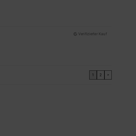
Verifizierter Kauf
1
2
>