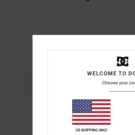
WELCOME TO D
Komfort
Prei
Choose your co
4.7
Daria
8. Juli 2026
5
/5
bequem zu tragen, s
Original anzeigen - It
Komfort
: 4
Preis-L
US SHIPPING ONLY
/5