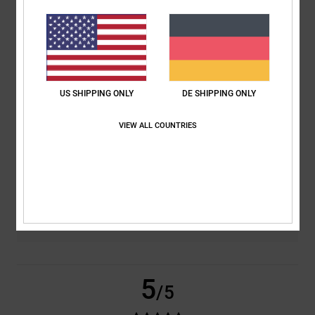
basierend auf
2 verifizierten Bewertungen
seit Februar 2026
100% unserer Kunden empfehlen dieses Produkt
Komfort
Preis-Leistungs-Verhältnis
US SHIPPING ONLY
DE SHIPPING ONLY
5.0
4.5
VIEW ALL COUNTRIES
Größe
Material
5.0
Zu klein
Zu groß
Farbe
5.0
5
/5