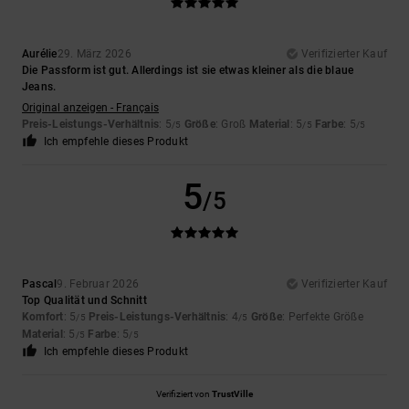
Aurélie
29. März 2026
Verifizierter Kauf
Die Passform ist gut. Allerdings ist sie etwas kleiner als die blaue
Jeans.
Original anzeigen - Français
Preis-Leistungs-Verhältnis
: 5
Größe
: Groß
Material
: 5
Farbe
: 5
/5
/5
/5
Ich empfehle dieses Produkt
5
/5
Pascal
9. Februar 2026
Verifizierter Kauf
Top Qualität und Schnitt
Komfort
: 5
Preis-Leistungs-Verhältnis
: 4
Größe
: Perfekte Größe
/5
/5
Material
: 5
Farbe
: 5
/5
/5
Ich empfehle dieses Produkt
Verifiziert von
TrustVille