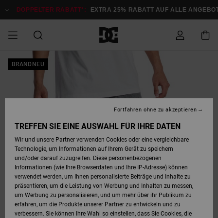
Direkt
zur
DOPPELTER RABATT*:
EXTRA 25% RABATT AUF ALLE ANGEB
Produktinformation
springen
DOPPELTER
BRANDNEU
SALE MÄNNER
ESSENTIALS
ESSENTIALS
ESSENTIALS
SKATE SHOP
SNOW SHOP FÜR
Auf meine
Schuhe
Schuhe
Sale Schuhe
Stag
Astrix
Neue Kollektio
Neue Kollektio
Caps & Hüte
Chelsea
Pixie
Neue Kollektio
Schneejacken
Court Graffik
Neue Kollektio
Neue Kollektio
Hüte & Caps
Skaterschuhe
Team
Schneejacken
Snowboard Boo
Snowboard Boo
Bestellung
RABATT
MÄNNER
zugreifen
SALE FRAUEN
HIGHLIGHTS
HIGHLIGHTS
SCHUHE
COMMUNITY
Sale Bekleidun
Snow
Sale Bekleidun
Court Graffik
Ducati
Skate
Sweatshirts
Mützen
Court Graffik
Astrix
Sneakers
Snowboardhos
Pure
Skate
T-Shirts
Mützen
Alle ansehen
Snowboardhos
Schneejacken
Snowboardjac
MÄNNER
SNOW SHOP FÜR
Fortfahren ohne zu akzeptieren
Versand
FRAUEN
SALE KINDER
SCHUHE
SCHUHE
BEKLEIDUNG
Accessoires
Sale Accessoi
Lynx
DC Command
Sneakers
T-shirts
Taschen &
Alle ansehen
DC Command
Skate
Alle ansehen
Stag
Babyschuhe
Sweatshirts &
Taschen
Snowboard Boo
Snowboardhos
Snowboardhos
TREFFEN SIE EINE AUSWAHL FÜR IHRE DATEN
FRAUEN
Rucksäcke
Hoodies
Retouren
Wir und unsere Partner verwenden Cookies oder eine vergleichbare
SNOW SHOP FÜR
Technologie, um Informationen auf Ihrem Gerät zu speichern
BEKLEIDUNG
KLEIDUNG
ACCESSOIRES
SALE SNOW
Sale Snow
Pure
Manteca
Sandalen
Hemden
Manteca
Sandalen
Sneakers
Alle ansehen
Winterschuhe
Alle ansehen
Mützen
KINDER
und/oder darauf zuzugreifen. Diese personenbezogenen
KINDER
Alle ansehen
Jacken & Mänt
Informationen (wie Ihre Browserdaten und Ihre IP-Adresse) können
Bezahlung
verwendet werden, um Ihnen personalisierte Beiträge und Inhalte zu
ACCESSOIRES
T-Shirts
Jacken & Mänt
Net
Construct
Winterschuhe
Jeans
Best Sellers
Snowboard Boo
Alle ansehen
Polarfleece &
Alle ansehen
präsentieren, um die Leistung von Werbung und Inhalten zu messen,
SKATE
Hemden
Softshells
um Werbung zu personalisieren, und um mehr über ihr Publikum zu
Geschenkkarte
erfahren, um die Produkte unserer Partner zu entwickeln und zu
Jacken & Mänt
Hoodies &
Alle ansehen
Ascend
Snowboard Boo
Jacken & Mänt
Unisex
verbessern. Sie können Ihre Wahl so einstellen, dass Sie Cookies, die
COURT GRAFFIK
Sweatshirts
Jeans & Hosen
Mützen