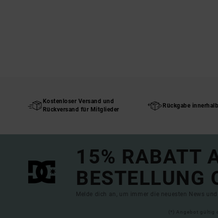
Kostenloser Versand und
Rückgabe innerhal
Rückversand für Mitglieder
15% RABATT A
BESTELLUNG 
Melde dich an, um immer die neuesten News und 
(*) Angebot gültig 