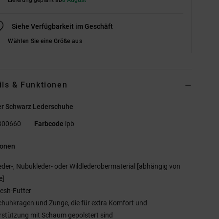
Siehe Verfügbarkeit im Geschäft
Wählen Sie eine Größe aus
ils & Funktionen
r Schwarz Lederschuhe
300660
Farbcode
lpb
ionen
eder-, Nubukleder- oder Wildlederobermaterial [abhängig von
e]
esh-Futter
chuhkragen und Zunge, die für extra Komfort und
rstützung mit Schaum gepolstert sind