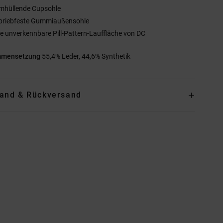
mhüllende Cupsohle
briebfeste Gummiaußensohle
ie unverkennbare Pill-Pattern-Lauffläche von DC
mmensetzung
55,4% Leder, 44,6% Synthetik
and & Rückversand