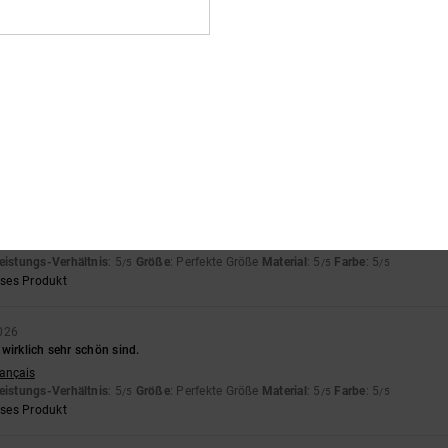
r
rançais
eistungs-Verhältnis
: 5
Größe
: Perfekte Größe
Material
: 5
Farbe
: 5
/5
/5
/5
eses Produkt
6
rançais
eistungs-Verhältnis
: 5
Größe
: Klein
Material
: 5
Farbe
: 5
/5
/5
/5
uh. Passende Grösse Gr.41
eistungs-Verhältnis
: 5
Größe
: Perfekte Größe
Material
: 5
Farbe
: 5
/5
/5
/5
eses Produkt
2026
wirklich sehr schön sind.
rançais
eistungs-Verhältnis
: 5
Größe
: Perfekte Größe
Material
: 5
Farbe
: 5
/5
/5
/5
eses Produkt