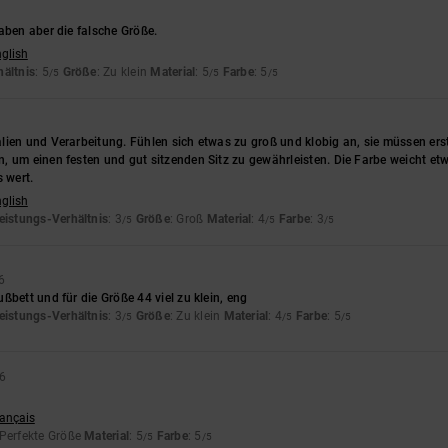
aben aber die falsche Größe.
nglish
hältnis
: 5
Größe
: Zu klein
Material
: 5
Farbe
: 5
/5
/5
/5
lien und Verarbeitung. Fühlen sich etwas zu groß und klobig an, sie müssen ers
 um einen festen und gut sitzenden Sitz zu gewährleisten. Die Farbe weicht etw
s wert.
nglish
eistungs-Verhältnis
: 3
Größe
: Groß
Material
: 4
Farbe
: 3
/5
/5
/5
6
ßbett und für die Größe 44 viel zu klein, eng
eistungs-Verhältnis
: 3
Größe
: Zu klein
Material
: 4
Farbe
: 5
/5
/5
/5
26
rançais
 Perfekte Größe
Material
: 5
Farbe
: 5
/5
/5