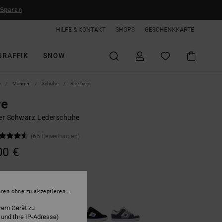
 Sparen
HILFE & KONTAKT
SHOPS
GESCHENKKARTE
GRAFFIK
SNOW
e
Männer
Schuhe
Sneakers
re
r Schwarz Lederschuhe
(65 Bewertungen)
00 €
lack/pirate Black
hren ohne zu akzeptieren
rem Gerät zu
 und Ihre IP-Adresse)