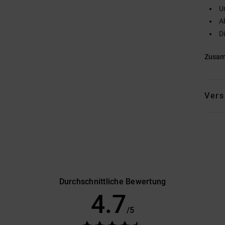
U
A
D
Zusa
Vers
Durchschnittliche Bewertung
4.7
/5