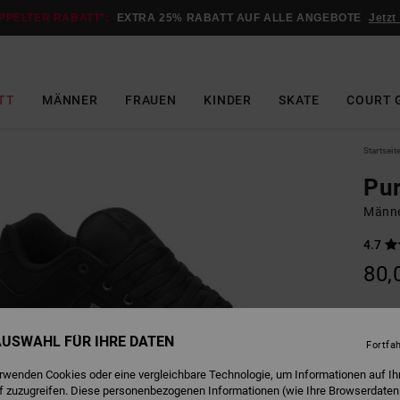
PPELTER RABATT*:
EXTRA 25% RABATT AUF ALLE ANGEBOTE
Jetzt
TT
MÄNNER
FRAUEN
KINDER
SKATE
COURT 
Startseit
Pu
Männe
4.7
80,
B
Farbe
 AUSWAHL FÜR IHRE DATEN
Fortfa
erwenden Cookies oder eine vergleichbare Technologie, um Informationen auf Ih
f zuzugreifen. Diese personenbezogenen Informationen (wie Ihre Browserdaten