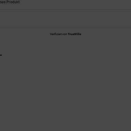
eses Produkt
Verifiziert von
TrustVille
L