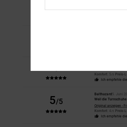
5
/5
Tolle, kultige Sneake
Original anzeigen - F
Komfort
: 5
Preis-L
/5
Ich empfehle di
5
Thierry
11. Juni 202
/5
Perfekt
Original anzeigen - F
Komfort
: 5
Preis-L
/5
5
Cindy
7. Juni 2026
/5
Toller bequemer Sch
Komfort
: 5
Preis-L
/5
Ich empfehle di
Balthazard
5. Juni 
5
/5
Weil die Turnschuhe 
Original anzeigen - F
Komfort
: 4
Preis-L
/5
Ich empfehle di