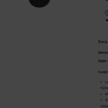
Deta
Männe
Style
Funkt
L
Farb
M
S
Unte