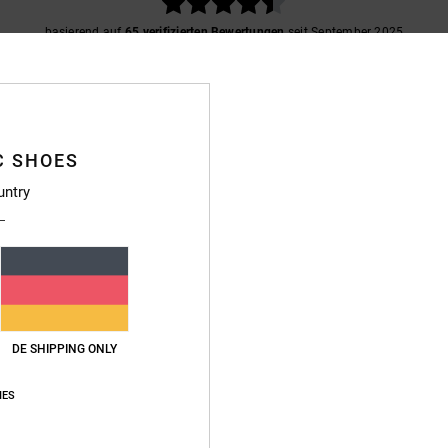
basierend auf
65 verifizierten Bewertungen
seit September 2025
78% unserer Kunden empfehlen dieses Produkt
s-Leistungs-Verhältnis
Größe
Materi
4.6
4.7
Zu klein
Zu groß
C SHOES
untry
isch sehr gut gefallen alles weitere wird sich zeigen.
 2026
urnschuhe
DE SHIPPING ONLY
astellano
eistungs-Verhältnis
: 4
Größe
: Zu groß
Material
: 4
Farbe
: 5
/5
/5
/5
IES