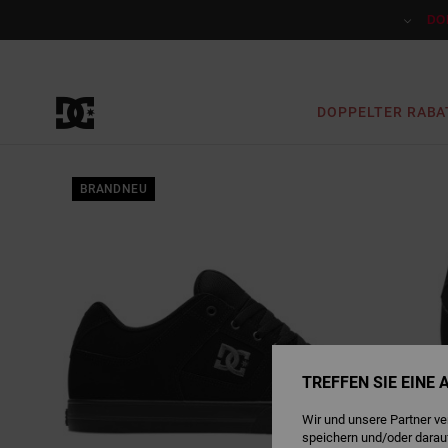
Direkt
zur
DO
Produktinformation
springen
DOPPELTER RABA
BRANDNEU
TREFFEN SIE EINE
Wir und unsere Partner v
speichern und/oder darau