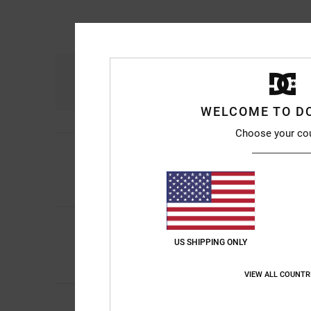
Komfort
Prei
4.7
WELCOME TO D
Choose your co
5
/5
Heiko
9. Juli 2026
Weil sie mir rein Opt
5
Aitor Irakus
21. Juni
/5
Die altbewährten T
US SHIPPING ONLY
Original anzeigen - C
Komfort
: 5
Preis-L
/5
VIEW ALL COUNTR
Fred
15. Juni 2026