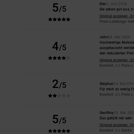
5
Ken
5. Juni 2026
/5
Sie sehen gut aus, h
Original anzeigen - E
Preis-Leistungs-Ver
John
24. Mai 2026
4
Hochwertige Materia
/5
ausgetauscht werden,
den reduzierten Prei
Original anzeigen - E
Komfort
: 3
Preis-L
/5
2
/5
Stephan
24. Mai 202
Für mich zu wenig Fu
Komfort
: 2
Preis-L
/5
Geoffroy
23. Mai 20
5
/5
Das gefällt mir sehr
Original anzeigen - F
Komfort
: 5
Größe
:
/5