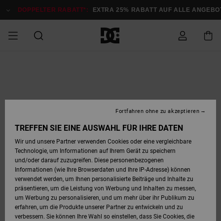
Direkt
zur
DOPPELTER RABATT*:
EXTRA 25% RABATT AUF ALLE ANGEBOTE
Produktinformation
springen
DOPPELTER
SALE MÄNNER
ESSENTIALS
ESSENTIALS
ESSENTIALS
SKATE SHOP
SNOW SHOP FÜR
Auf meine
Schuhe
Schuhe
Sale Schuhe
Stag
Astrix
Neue Kollektio
Neue Kollektio
Caps & Hüte
Chelsea
Pixie
Neue Kollektio
Schneejacken
Court Graffik
Neue Kollektio
Neue Kollektio
Hüte & Caps
Skaterschuhe
Team
Schneejacken
Snowboard Boo
Snowboard Boo
Bestellung
RABATT
MÄNNER
zugreifen
SALE FRAUEN
HIGHLIGHTS
HIGHLIGHTS
SCHUHE
COMMUNITY
Sale Bekleidun
Snow
Sale Bekleidun
Court Graffik
Ducati
Skate
Sweatshirts
Mützen
Court Graffik
Astrix
Sneakers
Snowboardhos
Pure
Skate
T-Shirts
Mützen
Alle ansehen
Snowboardhos
Schneejacken
Snowboardjac
MÄNNER
SNOW SHOP FÜR
Fortfahren ohne zu akzeptieren
Versand
FRAUEN
SALE KINDER
SCHUHE
SCHUHE
BEKLEIDUNG
Accessoires
Sale Accessoi
Lynx
DC Command
Sneakers
T-shirts
Taschen &
Alle ansehen
DC Command
Skate
Alle ansehen
Stag
Babyschuhe
Sweatshirts &
Taschen
Snowboard Boo
Snowboardhos
Snowboardhos
TREFFEN SIE EINE AUSWAHL FÜR IHRE DATEN
FRAUEN
Rucksäcke
Hoodies
Retouren
Wir und unsere Partner verwenden Cookies oder eine vergleichbare
SNOW SHOP FÜR
Technologie, um Informationen auf Ihrem Gerät zu speichern
BEKLEIDUNG
KLEIDUNG
ACCESSOIRES
SALE SNOW
Sale Snow
Pure
Manteca
Sandalen
Hemden
Manteca
Sandalen
Sneakers
Alle ansehen
Winterschuhe
Alle ansehen
Mützen
KINDER
und/oder darauf zuzugreifen. Diese personenbezogenen
KINDER
Alle ansehen
Jacken & Mänt
Informationen (wie Ihre Browserdaten und Ihre IP-Adresse) können
Bezahlung
verwendet werden, um Ihnen personalisierte Beiträge und Inhalte zu
ACCESSOIRES
T-Shirts
Jacken & Mänt
Net
Construct
Winterschuhe
Jeans
Best Sellers
Snowboard Boo
Alle ansehen
Polarfleece &
Alle ansehen
präsentieren, um die Leistung von Werbung und Inhalten zu messen,
SKATE
Hemden
Softshells
um Werbung zu personalisieren, und um mehr über ihr Publikum zu
Geschenkkarte
erfahren, um die Produkte unserer Partner zu entwickeln und zu
Jacken & Mänt
Hoodies &
Alle ansehen
Ascend
Snowboard Boo
Jacken & Mänt
Unisex
verbessern. Sie können Ihre Wahl so einstellen, dass Sie Cookies, die
COURT GRAFFIK
Sweatshirts
Jeans & Hosen
Mützen