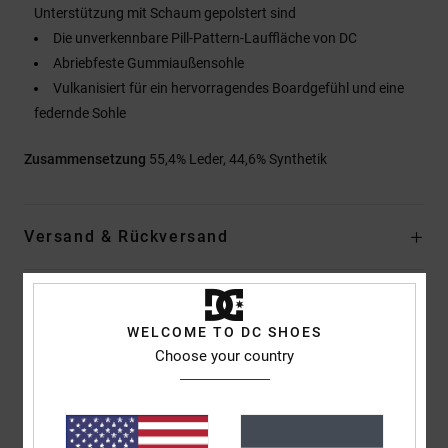
Unterstützung mit Schaum gepolstert sind
Die unverkennbare Pill-Pattern-Lauffläche von DC
Abriebfeste Gummiaußensohle
Vulkanisiert für ein hervorragendes Boardgefühl und eine
federnde Sohle
Zusammensetzung
55,4% Leder, 44,6% Synthetik
Versand & Rückversand
Kundenbewertungen
WELCOME TO DC SHOES
Choose your country
Durchschnittliche Bewertung
5.0
/5