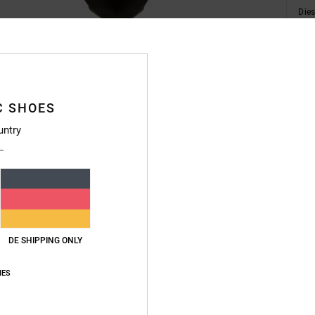
Dies
Kauf
C SHOES
untry
Deta
Männe
Style
Funkt
DE SHIPPING ONLY
O
IES
[abh
M