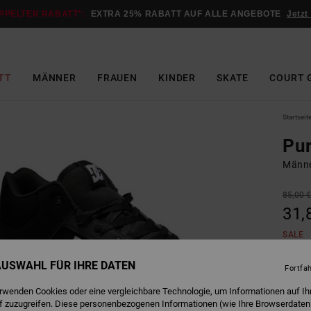
PPELTER RABATT*:
EXTRA 25% RABATT AUF ALLE ANGEBOTE
Jetzt
TT
MÄNNER
FRAUEN
KINDER
SKATE
COURT 
Startseit
Pu
Männe
85,00 
31,
SALE
DOPPE
 AUSWAHL FÜR IHRE DATEN
Fortfa
erwenden Cookies oder eine vergleichbare Technologie, um Informationen auf Ih
B
Farbe
f zuzugreifen. Diese personenbezogenen Informationen (wie Ihre Browserdaten