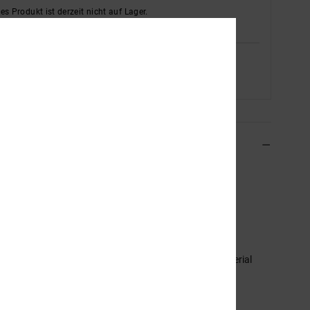
es Produkt ist derzeit nicht auf Lager.
en Sie andere Optionen
Siehe Verfügbarkeit im Geschäft
Wählen Sie eine Größe aus
ils & Funktionen
r Schwarz Mid-Top-Schuhe
ADYS400082
Farbcode
bkw
ionen
bermaterial: Leder-, Nubukleder- oder Wildlederobermaterial
ängig von Farbvariante]
esh-Futter