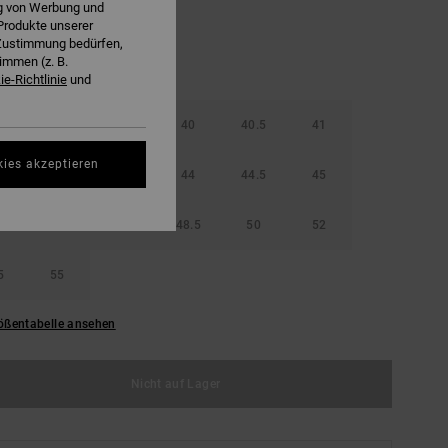
ng von Werbung und
Produkte unserer
r Zustimmung bedürfen,
immen (z. B.
e-Richtlinie
und
38.5
39
40
40.5
41
kies akzeptieren
42.5
43
44
44.5
45
46.5
47
48.5
50
52
5
55
ößentabelle ansehen
Nicht auf Lager