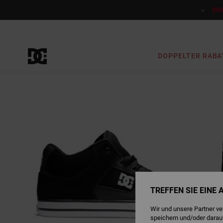
Direkt
zur
DO
Produktinformation
springen
DOPPELTER RABA
TREFFEN SIE EINE
Wir und unsere Partner v
speichern und/oder darau