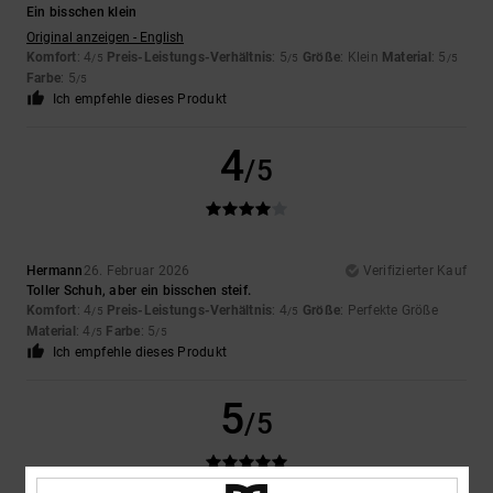
Ein bisschen klein
Original anzeigen - English
Komfort
: 4
Preis-Leistungs-Verhältnis
: 5
Größe
: Klein
Material
: 5
/5
/5
/5
Farbe
: 5
/5
Ich empfehle dieses Produkt
4
/5
Hermann
26. Februar 2026
Verifizierter Kauf
Toller Schuh, aber ein bisschen steif.
Komfort
: 4
Preis-Leistungs-Verhältnis
: 4
Größe
: Perfekte Größe
/5
/5
Material
: 4
Farbe
: 5
/5
/5
Ich empfehle dieses Produkt
5
/5