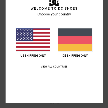
CAROLINE
24. Februar 2026
Verifizierter Kauf
WELCOME TO DC SHOES
Gut verarbeitet, toller Preis
Choose your country
Original anzeigen - English
Komfort
: 5
Preis-Leistungs-Verhältnis
: 5
Größe
: Perfekte Größe
/5
/5
Material
: 5
Farbe
: 5
/5
/5
Ich empfehle dieses Produkt
5
/5
US SHIPPING ONLY
DE SHIPPING ONLY
VIEW ALL COUNTRIES
Maximilian
19. Februar 2026
Verifizierter Kauf
PASSEN SEHR GUT UND SIND SEHR BEQUEM
Komfort
: 5
Preis-Leistungs-Verhältnis
: 5
Größe
: Perfekte Größe
/5
/5
Material
: 5
Farbe
: 5
/5
/5
Ich empfehle dieses Produkt
5
/5