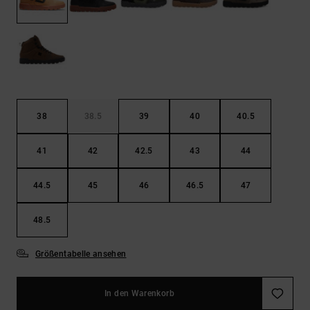
Kontaktformular.
FAQ
ansehen
38
38.5
39
40
40.5
41
42
42.5
43
44
44.5
45
46
46.5
47
48.5
Größentabelle ansehen
In den Warenkorb