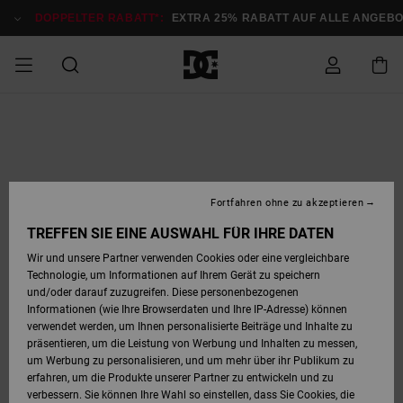
Direkt
zur
DOPPELTER RABATT*:
EXTRA 25% RABATT AUF ALLE ANGEB
Produktinformation
springen
DOPPELTER
SALE MÄNNER
ESSENTIALS
ESSENTIALS
ESSENTIALS
SKATE SHOP
SNOW SHOP FÜR
Auf meine
Schuhe
Schuhe
Sale Schuhe
Stag
Astrix
Neue Kollektio
Neue Kollektio
Caps & Hüte
Chelsea
Pixie
Neue Kollektio
Schneejacken
Court Graffik
Neue Kollektio
Neue Kollektio
Hüte & Caps
Skaterschuhe
Team
Schneejacken
Snowboard Boo
Snowboard Boo
Bestellung
RABATT
MÄNNER
zugreifen
SALE FRAUEN
HIGHLIGHTS
HIGHLIGHTS
SCHUHE
COMMUNITY
Sale Bekleidun
Snow
Sale Bekleidun
Court Graffik
Ducati
Skate
Sweatshirts
Mützen
Court Graffik
Astrix
Sneakers
Snowboardhos
Pure
Skate
T-Shirts
Mützen
Alle ansehen
Snowboardhos
Schneejacken
Snowboardjac
MÄNNER
SNOW SHOP FÜR
Fortfahren ohne zu akzeptieren
Versand
FRAUEN
SALE KINDER
SCHUHE
SCHUHE
BEKLEIDUNG
Accessoires
Sale Accessoi
Lynx
DC Command
Sneakers
T-shirts
Taschen &
Alle ansehen
DC Command
Skate
Alle ansehen
Stag
Babyschuhe
Sweatshirts &
Taschen
Snowboard Boo
Snowboardhos
Snowboardhos
TREFFEN SIE EINE AUSWAHL FÜR IHRE DATEN
FRAUEN
Rucksäcke
Hoodies
Retouren
Wir und unsere Partner verwenden Cookies oder eine vergleichbare
SNOW SHOP FÜR
Technologie, um Informationen auf Ihrem Gerät zu speichern
BEKLEIDUNG
KLEIDUNG
ACCESSOIRES
SALE SNOW
Sale Snow
Pure
Manteca
Sandalen
Hemden
Manteca
Sandalen
Sneakers
Alle ansehen
Winterschuhe
Alle ansehen
Mützen
KINDER
und/oder darauf zuzugreifen. Diese personenbezogenen
KINDER
Alle ansehen
Jacken & Mänt
Informationen (wie Ihre Browserdaten und Ihre IP-Adresse) können
Bezahlung
verwendet werden, um Ihnen personalisierte Beiträge und Inhalte zu
ACCESSOIRES
T-Shirts
Jacken & Mänt
Net
Construct
Winterschuhe
Jeans
Best Sellers
Snowboard Boo
Alle ansehen
Polarfleece &
Alle ansehen
präsentieren, um die Leistung von Werbung und Inhalten zu messen,
SKATE
Hemden
Softshells
um Werbung zu personalisieren, und um mehr über ihr Publikum zu
Geschenkkarte
erfahren, um die Produkte unserer Partner zu entwickeln und zu
Jacken & Mänt
Hoodies &
Alle ansehen
Ascend
Snowboard Boo
Jacken & Mänt
Unisex
verbessern. Sie können Ihre Wahl so einstellen, dass Sie Cookies, die
COURT GRAFFIK
Sweatshirts
Jeans & Hosen
Mützen