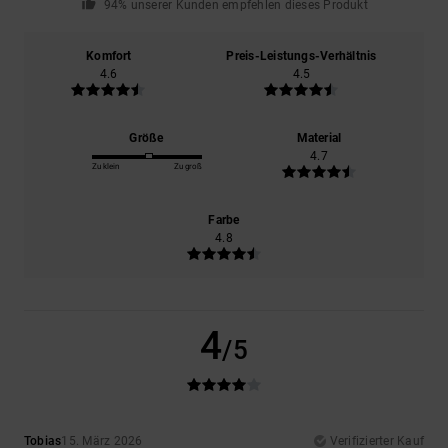
94% unserer Kunden empfehlen dieses Produkt
Komfort
Preis-Leistungs-Verhältnis
4.6
4.5
Größe
Material
4.7
Zu klein
Zu groß
Farbe
4.8
4
/5
Tobias
15. März 2026
Verifizierter Kauf