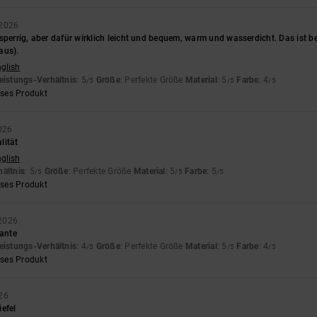
 2026
sperrig, aber dafür wirklich leicht und bequem, warm und wasserdicht. Das ist be
aus).
nglish
eistungs-Verhältnis
: 5
Größe
: Perfekte Größe
Material
: 5
Farbe
: 4
/5
/5
/5
eses Produkt
026
alität
nglish
hältnis
: 5
Größe
: Perfekte Größe
Material
: 5
Farbe
: 5
/5
/5
/5
eses Produkt
 2026
tante
eistungs-Verhältnis
: 4
Größe
: Perfekte Größe
Material
: 5
Farbe
: 4
/5
/5
/5
eses Produkt
26
efel