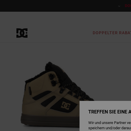
Direkt
zur
DO
Produktinformation
springen
DOPPELTER RABA
TREFFEN SIE EINE
Wir und unsere Partner v
speichern und/oder darau