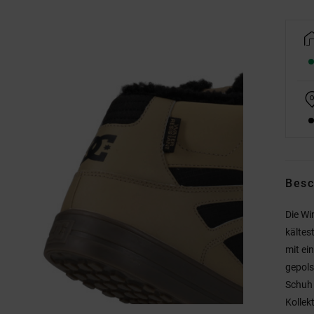
Besc
Die Wi
kältes
mit ei
gepols
Schuh 
Kollek