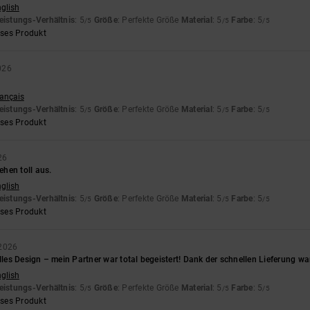
nglish
eistungs-Verhältnis
: 5
Größe
: Perfekte Größe
Material
: 5
Farbe
: 5
/5
/5
/5
eses Produkt
026
rançais
eistungs-Verhältnis
: 5
Größe
: Perfekte Größe
Material
: 5
Farbe
: 5
/5
/5
/5
eses Produkt
26
hen toll aus.
nglish
eistungs-Verhältnis
: 5
Größe
: Perfekte Größe
Material
: 5
Farbe
: 5
/5
/5
/5
eses Produkt
 2026
olles Design – mein Partner war total begeistert! Dank der schnellen Lieferung w
nglish
eistungs-Verhältnis
: 5
Größe
: Perfekte Größe
Material
: 5
Farbe
: 5
/5
/5
/5
eses Produkt