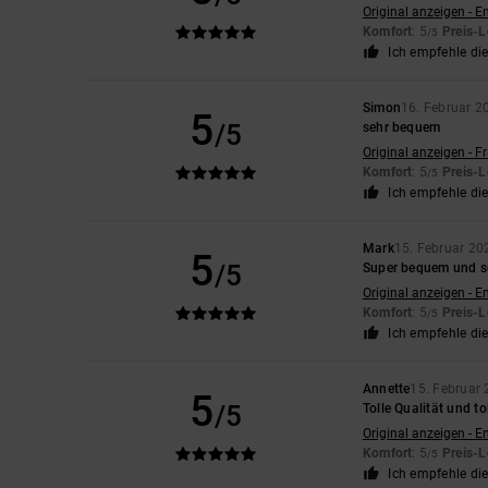
Original anzeigen - E
Komfort
: 5
Preis-L
/5
Ich empfehle di
Simon
16. Februar 2
5
/5
sehr bequem
Original anzeigen - F
Komfort
: 5
Preis-L
/5
Ich empfehle di
Mark
15. Februar 20
5
/5
Super bequem und se
Original anzeigen - E
Komfort
: 5
Preis-L
/5
Ich empfehle di
Annette
15. Februar
5
/5
Tolle Qualität und t
Original anzeigen - E
Komfort
: 5
Preis-L
/5
Ich empfehle di