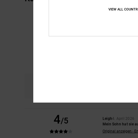
VIEW ALL COUNTR
Komfort
Prei
4.8
4
/5
Leigh
4. April 2026
Mein Sohn hat sie a
Original anzeigen - E