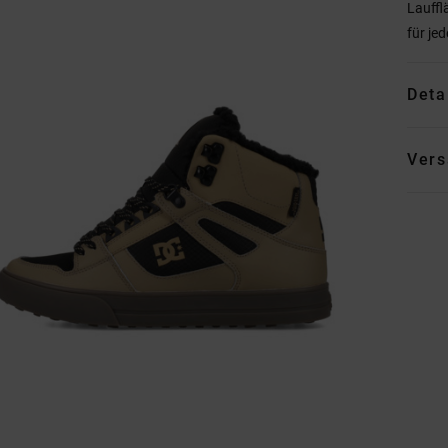
Lauffl
für je
Deta
Vers