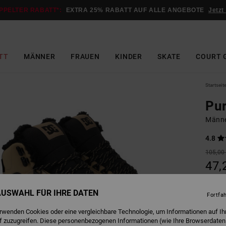
PPELTER RABATT*:
EXTRA 25% RABATT AUF ALLE ANGEBOTE
Jetzt
TT
MÄNNER
FRAUEN
KINDER
SKATE
COURT 
Startseit
Pu
Männe
4.8
105,00
47,
SALE
 AUSWAHL FÜR IHRE DATEN
DOPPE
Fortfa
erwenden Cookies oder eine vergleichbare Technologie, um Informationen auf Ih
f zuzugreifen. Diese personenbezogenen Informationen (wie Ihre Browserdaten
T
Farbe