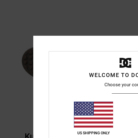
WELCOME TO D
Choose your co
US SHIPPING ONLY
Kundenbewertungen