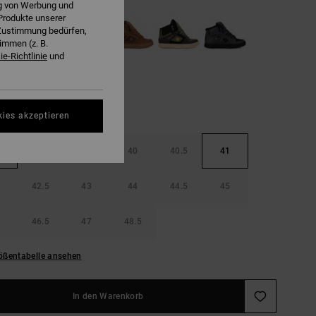
ng von Werbung und
Produkte unserer
r Zustimmung bedürfen,
immen (z. B.
e-Richtlinie
und
kies akzeptieren
38.5
39
40
40.5
41
42.5
43
44
44.5
45
46.5
47
48.5
ößentabelle ansehen
In den Warenkorb