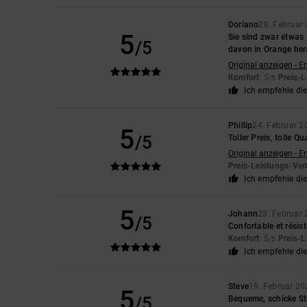
Doriano
28. Februar
5
Sie sind zwar etwas 
/5
davon in Orange her
Original anzeigen - E
Komfort
: 5
Preis-L
/5
Ich empfehle di
Phillip
24. Februar 2
5
/5
Toller Preis, tolle Qu
Original anzeigen - E
Preis-Leistungs-Ver
Ich empfehle di
5
Johann
23. Februar
/5
Confortable et résis
Komfort
: 5
Preis-L
/5
Ich empfehle di
Steve
19. Februar 20
5
/5
Bequeme, schicke Sti