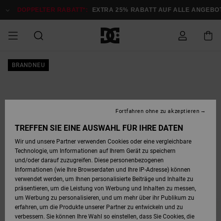
Direkt
zur
DOPPELTER RABATT*:
EXTRA 25% RABATT AUF ALLE ANGEBOTE
J
Produktinformation
springen
DOPPELTER
BRANDNEU
SALE MÄNNER
ESSENTIALS
ESSENTIALS
ESSENTIALS
SKATE SHOP
SNOW SHOP FÜR
Auf meine
Schuhe
Schuhe
Sale Schuhe
Stag
Astrix
Neue Kollektio
Neue Kollektio
Caps & Hüte
Chelsea
Pixie
Neue Kollektio
Schneejacken
Court Graffik
Neue Kollektio
Neue Kollektio
Hüte & Caps
Skaterschuhe
Team
Schneejacken
Snowboard Boo
Snowboard Boo
Bestellung
RABATT
MÄNNER
zugreifen
SALE FRAUEN
HIGHLIGHTS
HIGHLIGHTS
SCHUHE
COMMUNITY
Sale Bekleidun
Snow
Sale Bekleidun
Court Graffik
Ducati
Skate
Sweatshirts
Mützen
Court Graffik
Astrix
Sneakers
Snowboardhos
Pure
Skate
T-Shirts
Mützen
Alle ansehen
Snowboardhos
Schneejacken
Snowboardjac
MÄNNER
SNOW SHOP FÜR
Fortfahren ohne zu akzeptieren
Versand
FRAUEN
SALE KINDER
SCHUHE
SCHUHE
BEKLEIDUNG
Accessoires
Sale Accessoi
Lynx
DC Command
Sneakers
T-shirts
Taschen &
Alle ansehen
DC Command
Skate
Alle ansehen
Stag
Babyschuhe
Sweatshirts &
Taschen
Snowboard Boo
Snowboardhos
Snowboardhos
TREFFEN SIE EINE AUSWAHL FÜR IHRE DATEN
FRAUEN
Rucksäcke
Hoodies
Retouren
Wir und unsere Partner verwenden Cookies oder eine vergleichbare
SNOW SHOP FÜR
Technologie, um Informationen auf Ihrem Gerät zu speichern
BEKLEIDUNG
KLEIDUNG
ACCESSOIRES
SALE SNOW
Sale Snow
Pure
Manteca
Sandalen
Hemden
Manteca
Sandalen
Sneakers
Alle ansehen
Winterschuhe
Alle ansehen
Mützen
KINDER
und/oder darauf zuzugreifen. Diese personenbezogenen
KINDER
Alle ansehen
Jacken & Mänt
Informationen (wie Ihre Browserdaten und Ihre IP-Adresse) können
Bezahlung
verwendet werden, um Ihnen personalisierte Beiträge und Inhalte zu
ACCESSOIRES
T-Shirts
Jacken & Mänt
Net
Construct
Winterschuhe
Jeans
Best Sellers
Snowboard Boo
Alle ansehen
Polarfleece &
Alle ansehen
präsentieren, um die Leistung von Werbung und Inhalten zu messen,
SKATE
Hemden
Softshells
um Werbung zu personalisieren, und um mehr über ihr Publikum zu
Geschenkkarte
erfahren, um die Produkte unserer Partner zu entwickeln und zu
Jacken & Mänt
Hoodies &
Alle ansehen
Ascend
Snowboard Boo
Jacken & Mänt
Unisex
verbessern. Sie können Ihre Wahl so einstellen, dass Sie Cookies, die
COURT GRAFFIK
Sweatshirts
Jeans & Hosen
Mützen