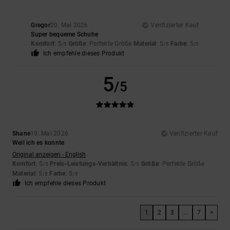
Gregor
20. Mai 2026
Verifizierter Kauf
Super bequeme Schuhe
Komfort
: 5
Größe
: Perfekte Größe
Material
: 5
Farbe
: 5
/5
/5
/5
Ich empfehle dieses Produkt
5
/5
Shane
19. Mai 2026
Verifizierter Kauf
Weil ich es konnte
Original anzeigen - English
Komfort
: 5
Preis-Leistungs-Verhältnis
: 5
Größe
: Perfekte Größe
/5
/5
Material
: 5
Farbe
: 5
/5
/5
Ich empfehle dieses Produkt
1
2
3
...
7
>