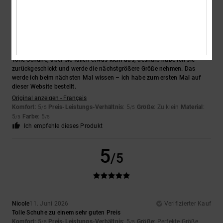
5
/5
Francois
22. Juni 2026
Verifizierter Kauf
Tolle Schuhe, aber sie fallen etwas klein aus, deshalb habe ich sie
zurückgeschickt und werde die nächstgrößere Größe nehmen. Das
werde ich beim nächsten Mal wissen – ich habe zum ersten Mal auf
dieser Website bestellt.
Original anzeigen - Français
Komfort
: 5
Preis-Leistungs-Verhältnis
: 5
Größe
: Zu klein
Material
:
/5
/5
5
Farbe
: 5
/5
/5
Ich empfehle dieses Produkt
5
/5
Nicole
11. Juni 2026
Verifizierter Kauf
Tolle Schuhe zu einem sehr guten Preis
Komfort
: 5
Preis-Leistungs-Verhältnis
: 5
Größe
: Perfekte Größe
/5
/5