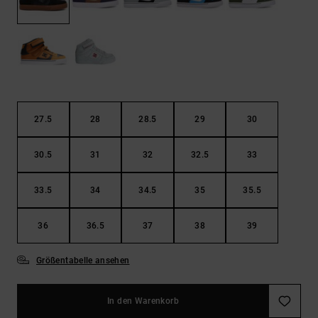
Kontaktformular.
FAQ
ansehen
27.5
28
28.5
29
30
30.5
31
32
32.5
33
33.5
34
34.5
35
35.5
36
36.5
37
38
39
Größentabelle ansehen
In den Warenkorb