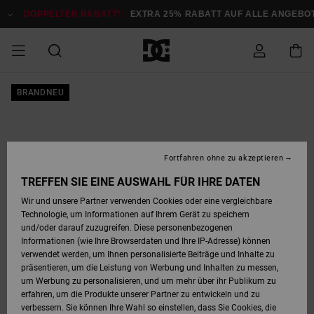
Direkt
zur
DOPPELTER RABATT*:
EXTRA 25% RABATT AUF ALLE ANGEB
Produktinformation
springen
DOPPELTER
BRANDNEU
SALE MÄNNER
ESSENTIALS
ESSENTIALS
ESSENTIALS
SKATE SHOP
SNOW SHOP FÜR
Auf meine
Schuhe
Schuhe
Sale Schuhe
Stag
Astrix
Neue Kollektio
Neue Kollektio
Caps & Hüte
Chelsea
Pixie
Neue Kollektio
Schneejacken
Court Graffik
Neue Kollektio
Neue Kollektio
Hüte & Caps
Skaterschuhe
Team
Schneejacken
Snowboard Boo
Snowboard Boo
Bestellung
RABATT
MÄNNER
zugreifen
SALE FRAUEN
HIGHLIGHTS
HIGHLIGHTS
SCHUHE
COMMUNITY
Sale Bekleidun
Snow
Sale Bekleidun
Court Graffik
Ducati
Skate
Sweatshirts
Mützen
Court Graffik
Astrix
Sneakers
Snowboardhos
Pure
Skate
T-Shirts
Mützen
Alle ansehen
Snowboardhos
Schneejacken
Snowboardjac
MÄNNER
SNOW SHOP FÜR
Fortfahren ohne zu akzeptieren
Versand
FRAUEN
SALE KINDER
SCHUHE
SCHUHE
BEKLEIDUNG
Accessoires
Sale Accessoi
Lynx
DC Command
Sneakers
T-shirts
Taschen &
Alle ansehen
DC Command
Skate
Alle ansehen
Stag
Babyschuhe
Sweatshirts &
Taschen
Snowboard Boo
Snowboardhos
Snowboardhos
TREFFEN SIE EINE AUSWAHL FÜR IHRE DATEN
FRAUEN
Rucksäcke
Hoodies
Retouren
Wir und unsere Partner verwenden Cookies oder eine vergleichbare
SNOW SHOP FÜR
Technologie, um Informationen auf Ihrem Gerät zu speichern
BEKLEIDUNG
KLEIDUNG
ACCESSOIRES
SALE SNOW
Sale Snow
Pure
Manteca
Sandalen
Hemden
Manteca
Sandalen
Sneakers
Alle ansehen
Winterschuhe
Alle ansehen
Mützen
KINDER
und/oder darauf zuzugreifen. Diese personenbezogenen
KINDER
Alle ansehen
Jacken & Mänt
Informationen (wie Ihre Browserdaten und Ihre IP-Adresse) können
Bezahlung
verwendet werden, um Ihnen personalisierte Beiträge und Inhalte zu
ACCESSOIRES
T-Shirts
Jacken & Mänt
Net
Construct
Winterschuhe
Jeans
Best Sellers
Snowboard Boo
Alle ansehen
Polarfleece &
Alle ansehen
präsentieren, um die Leistung von Werbung und Inhalten zu messen,
SKATE
Hemden
Softshells
um Werbung zu personalisieren, und um mehr über ihr Publikum zu
Geschenkkarte
erfahren, um die Produkte unserer Partner zu entwickeln und zu
Jacken & Mänt
Hoodies &
Alle ansehen
Ascend
Snowboard Boo
Jacken & Mänt
Unisex
verbessern. Sie können Ihre Wahl so einstellen, dass Sie Cookies, die
COURT GRAFFIK
Sweatshirts
Jeans & Hosen
Mützen