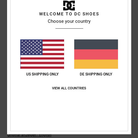
Ich empfehle dieses Produkt
WELCOME TO DC SHOES
5
Choose your country
/5
Lukas
30. April 2026
Verifizierter Kauf
Perfect
Komfort
: 5
Preis-Leistungs-Verhältnis
: 5
Größe
: Perfekte Größe
/5
/5
Material
: 5
Farbe
: 5
/5
/5
US SHIPPING ONLY
DE SHIPPING ONLY
Ich empfehle dieses Produkt
5
VIEW ALL COUNTRIES
/5
Rhiannon
12. April 2026
Verifizierter Kauf
„Wunderschöne Schuhe“, sagte mein Sohn, „die sind sooo bequem.“
Original anzeigen - English