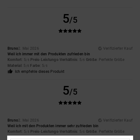
5
/5
Bruno
2. Mai 2026
Verifizierter Kauf
Weil ich immer mit den Produkten zufrieden bin
Komfort
: 5
Preis-Leistungs-Verhältnis
: 5
Größe
: Perfekte Größe
/5
/5
Material
: 5
Farbe
: 5
/5
/5
Ich empfehle dieses Produkt
5
/5
Bruno
2. Mai 2026
Verifizierter Kauf
Weil ich mit den Produkten immer sehr zufrieden bin
Komfort
: 5
Preis-Leistungs-Verhältnis
: 5
Größe
: Perfekte Größe
/5
/5
Material
: 5
Farbe
: 5
/5
/5