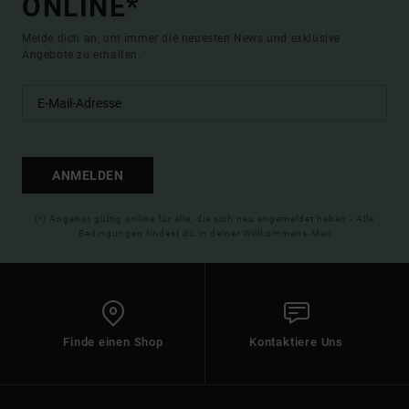
ONLINE*
Melde dich an, um immer die neuesten News und exklusive
Angebote zu erhalten.
ANMELDEN
(*) Angebot gültig online für alle, die sich neu angemeldet haben - Alle
Bedingungen findest du in deiner Willkommens-Mail
Finde einen Shop
Kontaktiere Uns