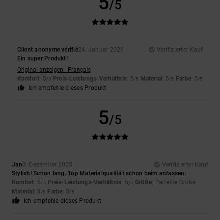
5
/5
Client anonyme vérifié
24. Januar 2026
Verifizierter Kauf
Ein super Produkt!
Original anzeigen - Français
Komfort
: 5
Preis-Leistungs-Verhältnis
: 5
Material
: 5
Farbe
: 5
/5
/5
/5
/5
Ich empfehle dieses Produkt
5
/5
Jan
3. Dezember 2025
Verifizierter Kauf
Stylish! Schön lang. Top Materialqualität schon beim anfassen.
Komfort
: 5
Preis-Leistungs-Verhältnis
: 5
Größe
: Perfekte Größe
/5
/5
Material
: 5
Farbe
: 5
/5
/5
Ich empfehle dieses Produkt