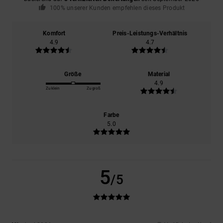
100% unserer Kunden empfehlen dieses Produkt
Komfort
Preis-Leistungs-Verhältnis
4.9
4.7
Größe
Material
4.9
Zu klein
Zu groß
Farbe
5.0
5
/5