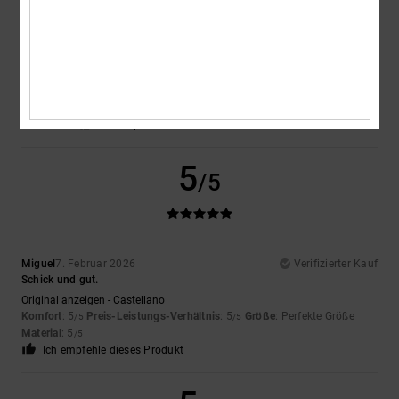
Teodoro
11. Februar 2026
Verifizierter Kauf
Gutes Produkt, gutes Preis-Leistungs-Verhältnis
Original anzeigen - Castellano
Komfort
: 5
Material
: 5
Farbe
: 5
/5
/5
/5
Ich empfehle dieses Produkt
5
/5
Miguel
7. Februar 2026
Verifizierter Kauf
Schick und gut.
Original anzeigen - Castellano
Komfort
: 5
Preis-Leistungs-Verhältnis
: 5
Größe
: Perfekte Größe
/5
/5
Material
: 5
/5
Ich empfehle dieses Produkt