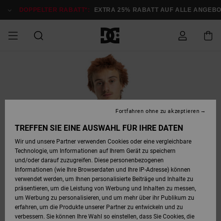
Direkt
zur
DOPPELTER RABATT*:
EXTRA 25% RABATT AUF ALLE ANGEB
Produktinformation
springen
DOPPELTER
SALE MÄNNER
ESSENTIALS
ESSENTIALS
ESSENTIALS
SKATE SHOP
SNOW SHOP FÜR
Auf meine
Schuhe
Schuhe
Sale Schuhe
Stag
Astrix
Neue Kollektio
Neue Kollektio
Caps & Hüte
Chelsea
Pixie
Neue Kollektio
Schneejacken
Court Graffik
Neue Kollektio
Neue Kollektio
Hüte & Caps
Skaterschuhe
Team
Schneejacken
Snowboard Boo
Snowboard Boo
Bestellung
RABATT
MÄNNER
zugreifen
SALE FRAUEN
HIGHLIGHTS
HIGHLIGHTS
SCHUHE
COMMUNITY
Sale Bekleidun
Snow
Sale Bekleidun
Court Graffik
Ducati
Skate
Sweatshirts
Mützen
Court Graffik
Astrix
Sneakers
Snowboardhos
Pure
Skate
T-Shirts
Mützen
Alle ansehen
Snowboardhos
Schneejacken
Snowboardjac
MÄNNER
SNOW SHOP FÜR
Fortfahren ohne zu akzeptieren
Versand
FRAUEN
SALE KINDER
SCHUHE
SCHUHE
BEKLEIDUNG
Accessoires
Sale Accessoi
Lynx
DC Command
Sneakers
T-shirts
Taschen &
Alle ansehen
DC Command
Skate
Alle ansehen
Stag
Babyschuhe
Sweatshirts &
Taschen
Snowboard Boo
Snowboardhos
Snowboardhos
TREFFEN SIE EINE AUSWAHL FÜR IHRE DATEN
FRAUEN
Rucksäcke
Hoodies
Retouren
Wir und unsere Partner verwenden Cookies oder eine vergleichbare
SNOW SHOP FÜR
Technologie, um Informationen auf Ihrem Gerät zu speichern
BEKLEIDUNG
KLEIDUNG
ACCESSOIRES
SALE SNOW
Sale Snow
Pure
Manteca
Sandalen
Hemden
Manteca
Sandalen
Sneakers
Alle ansehen
Winterschuhe
Alle ansehen
Mützen
KINDER
und/oder darauf zuzugreifen. Diese personenbezogenen
KINDER
Alle ansehen
Jacken & Mänt
Informationen (wie Ihre Browserdaten und Ihre IP-Adresse) können
Bezahlung
verwendet werden, um Ihnen personalisierte Beiträge und Inhalte zu
ACCESSOIRES
T-Shirts
Jacken & Mänt
Net
Construct
Winterschuhe
Jeans
Best Sellers
Snowboard Boo
Alle ansehen
Polarfleece &
Alle ansehen
präsentieren, um die Leistung von Werbung und Inhalten zu messen,
SKATE
Hemden
Softshells
um Werbung zu personalisieren, und um mehr über ihr Publikum zu
Geschenkkarte
erfahren, um die Produkte unserer Partner zu entwickeln und zu
Jacken & Mänt
Hoodies &
Alle ansehen
Ascend
Snowboard Boo
Jacken & Mänt
Unisex
verbessern. Sie können Ihre Wahl so einstellen, dass Sie Cookies, die
COURT GRAFFIK
Sweatshirts
Jeans & Hosen
Mützen