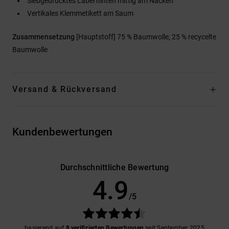
Siebgedrucktes Label hinten mittig am Nacken
Vertikales Klemmetikett am Saum
Zusammensetzung
[Hauptstoff] 75 % Baumwolle, 25 % recycelte
Baumwolle
Versand & Rückversand
Kundenbewertungen
Durchschnittliche Bewertung
4.9
/5
basierend auf
8 verifizierten Bewertungen
seit September 2025