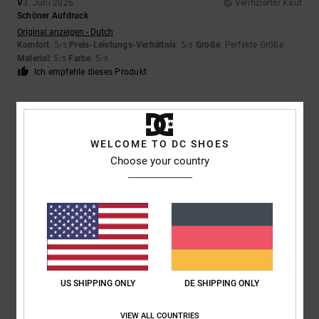
V
3. Juni 2026
Verifizierter Kauf
Schöner Aufdruck
Original anzeigen - Dutch
Komfort
: 5
Preis-Leistungs-Verhältnis
: 5
Größe
: Perfekte Größe
/5
/5
Material
: 5
Farbe
: 5
/5
/5
Ich empfehle dieses Produkt
5
/5
WELCOME TO DC SHOES
Choose your country
Client anonyme vérifié
15. März 2026
Verifizierter Kauf
Perfekt! Ich war gar nicht nach Hause gegangen, um einzukaufen...
Original anzeigen - Français
Komfort
: 5
Preis-Leistungs-Verhältnis
: 5
Größe
: Perfekte Größe
/5
/5
Material
: 5
Farbe
: 5
/5
/5
Ich empfehle dieses Produkt
US SHIPPING ONLY
DE SHIPPING ONLY
5
/5
VIEW ALL COUNTRIES