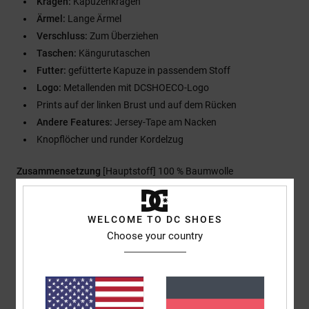
Kragen:
Kapuzenkragen
Ärmel:
Lange Ärmel
Verschluss:
Zum Überziehen
Taschen:
Kängurutaschen
Futter:
gefütterte Kapuze in passendem Stoff
Logo:
Metallenden mit DCSHOECO-Logo
Prints auf der linken Brust und auf dem Rücken
Andere Features:
Jersey-Tape am Nacken
Knopflöcher und runder Kordelzug
Zusammensetzung
[Hauptstoff] 100 % Baumwolle
WELCOME TO DC SHOES
Versand & Rückversand
Choose your country
Kundenbewertungen