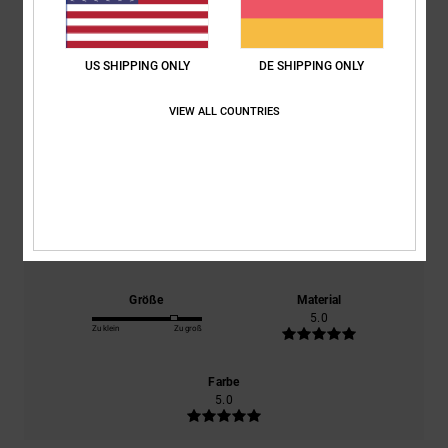
Durchschnittliche Bewertung
5.0
US SHIPPING ONLY
DE SHIPPING ONLY
/5
VIEW ALL COUNTRIES
basierend auf
1 verifizierten Bewertungen
seit Dezember 2025
100% unserer Kunden empfehlen dieses Produkt
Komfort
Preis-Leistungs-Verhältnis
5.0
5.0
Größe
Material
5.0
Zu klein
Zu groß
Farbe
5.0