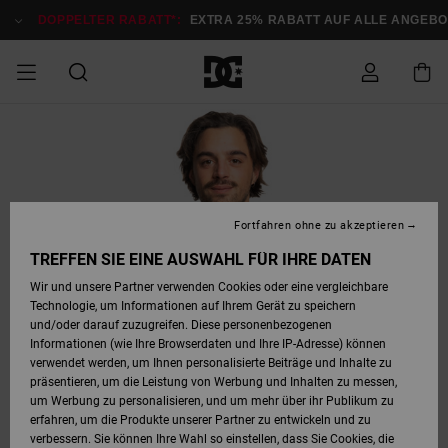
Direkt
zur
DOPPELTER RABATT*:
EXTRA 25% RABATT AUF ALLE ANGEBOTE
Produktinformation
springen
DOPPELTER
SALE MÄNNER
ESSENTIALS
ESSENTIALS
ESSENTIALS
SKATE SHOP
SNOW SHOP FÜR
Auf meine
Schuhe
Schuhe
Sale Schuhe
Stag
Astrix
Neue Kollektio
Neue Kollektio
Caps & Hüte
Chelsea
Pixie
Neue Kollektio
Schneejacken
Court Graffik
Neue Kollektio
Neue Kollektio
Hüte & Caps
Skaterschuhe
Team
Schneejacken
Snowboard Boo
Snowboard Boo
Bestellung
RABATT
MÄNNER
zugreifen
SALE FRAUEN
HIGHLIGHTS
HIGHLIGHTS
SCHUHE
COMMUNITY
Sale Bekleidun
Snow
Sale Bekleidun
Court Graffik
Ducati
Skate
Sweatshirts
Mützen
Court Graffik
Astrix
Sneakers
Snowboardhos
Pure
Skate
T-Shirts
Mützen
Alle ansehen
Snowboardhos
Schneejacken
Snowboardjac
MÄNNER
SNOW SHOP FÜR
Fortfahren ohne zu akzeptieren
Versand
FRAUEN
SALE KINDER
SCHUHE
SCHUHE
BEKLEIDUNG
Accessoires
Sale Accessoi
Lynx
DC Command
Sneakers
T-shirts
Taschen &
Alle ansehen
DC Command
Skate
Alle ansehen
Stag
Babyschuhe
Sweatshirts &
Taschen
Snowboard Boo
Snowboardhos
Snowboardhos
TREFFEN SIE EINE AUSWAHL FÜR IHRE DATEN
FRAUEN
Rucksäcke
Hoodies
Retouren
Wir und unsere Partner verwenden Cookies oder eine vergleichbare
SNOW SHOP FÜR
Technologie, um Informationen auf Ihrem Gerät zu speichern
BEKLEIDUNG
KLEIDUNG
ACCESSOIRES
SALE SNOW
Sale Snow
Pure
Manteca
Sandalen
Hemden
Manteca
Sandalen
Sneakers
Alle ansehen
Winterschuhe
Alle ansehen
Mützen
KINDER
und/oder darauf zuzugreifen. Diese personenbezogenen
KINDER
Alle ansehen
Jacken & Mänt
Informationen (wie Ihre Browserdaten und Ihre IP-Adresse) können
Bezahlung
verwendet werden, um Ihnen personalisierte Beiträge und Inhalte zu
ACCESSOIRES
T-Shirts
Jacken & Mänt
Net
Construct
Winterschuhe
Jeans
Best Sellers
Snowboard Boo
Alle ansehen
Polarfleece &
Alle ansehen
präsentieren, um die Leistung von Werbung und Inhalten zu messen,
SKATE
Hemden
Softshells
um Werbung zu personalisieren, und um mehr über ihr Publikum zu
Geschenkkarte
erfahren, um die Produkte unserer Partner zu entwickeln und zu
Jacken & Mänt
Hoodies &
Alle ansehen
Ascend
Snowboard Boo
Jacken & Mänt
Unisex
verbessern. Sie können Ihre Wahl so einstellen, dass Sie Cookies, die
COURT GRAFFIK
Sweatshirts
Jeans & Hosen
Mützen