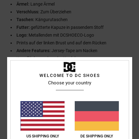
Ärmel:
Lange Ärmel
Verschluss:
Zum Überziehen
Taschen:
Kängurutaschen
Futter:
gefütterte Kapuze in passendem Stoff
Logo:
Metallenden mit DCSHOECO-Logo
Prints auf der linken Brust und auf dem Rücken
Andere Features:
Jersey-Tape am Nacken
Knopflöcher und runder Kordelzug
Zusammensetzung
[Hauptstoff] 100 % Baumwolle
WELCOME TO DC SHOES
Choose your country
Versand & Rückversand
Kundenbewertungen
US SHIPPING ONLY
DE SHIPPING ONLY