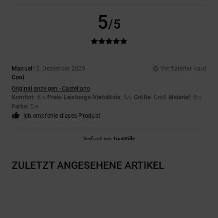
5
/5
Manuel
12. Dezember 2025
Verifizierter Kauf
Cool
Original anzeigen - Castellano
Komfort
: 5
Preis-Leistungs-Verhältnis
: 5
Größe
: Groß
Material
: 5
/5
/5
/5
Farbe
: 5
/5
Ich empfehle dieses Produkt
Verifiziert von
TrustVille
ZULETZT ANGESEHENE ARTIKEL