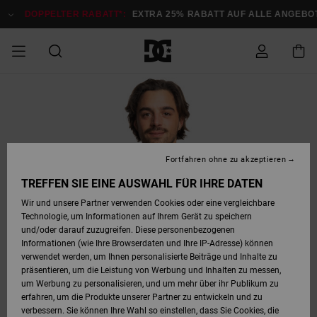
Direkt
zur
DOPPELTER RABATT*:
EXTRA 25% RABATT AUF ALLE ANGEBOTE
Produktinformation
springen
DOPPELTER
SALE MÄNNER
ESSENTIALS
ESSENTIALS
ESSENTIALS
SKATE SHOP
SNOW SHOP FÜR
Auf meine
Schuhe
Schuhe
Sale Schuhe
Stag
Astrix
Neue Kollektio
Neue Kollektio
Caps & Hüte
Chelsea
Pixie
Neue Kollektio
Schneejacken
Court Graffik
Neue Kollektio
Neue Kollektio
Hüte & Caps
Skaterschuhe
Team
Schneejacken
Snowboard Boo
Snowboard Boo
Bestellung
RABATT
MÄNNER
zugreifen
SALE FRAUEN
HIGHLIGHTS
HIGHLIGHTS
SCHUHE
COMMUNITY
Sale Bekleidun
Snow
Sale Bekleidun
Court Graffik
Ducati
Skate
Sweatshirts
Mützen
Court Graffik
Astrix
Sneakers
Snowboardhos
Pure
Skate
T-Shirts
Mützen
Alle ansehen
Snowboardhos
Schneejacken
Snowboardjac
MÄNNER
SNOW SHOP FÜR
Fortfahren ohne zu akzeptieren
Versand
FRAUEN
SALE KINDER
SCHUHE
SCHUHE
BEKLEIDUNG
Accessoires
Sale Accessoi
Lynx
DC Command
Sneakers
T-shirts
Taschen &
Alle ansehen
DC Command
Skate
Alle ansehen
Stag
Babyschuhe
Sweatshirts &
Taschen
Snowboard Boo
Snowboardhos
Snowboardhos
TREFFEN SIE EINE AUSWAHL FÜR IHRE DATEN
FRAUEN
Rucksäcke
Hoodies
Retouren
Wir und unsere Partner verwenden Cookies oder eine vergleichbare
SNOW SHOP FÜR
Technologie, um Informationen auf Ihrem Gerät zu speichern
BEKLEIDUNG
KLEIDUNG
ACCESSOIRES
SALE SNOW
Sale Snow
Pure
Manteca
Sandalen
Hemden
Manteca
Sandalen
Sneakers
Alle ansehen
Winterschuhe
Alle ansehen
Mützen
KINDER
und/oder darauf zuzugreifen. Diese personenbezogenen
KINDER
Alle ansehen
Jacken & Mänt
Informationen (wie Ihre Browserdaten und Ihre IP-Adresse) können
Bezahlung
verwendet werden, um Ihnen personalisierte Beiträge und Inhalte zu
ACCESSOIRES
T-Shirts
Jacken & Mänt
Net
Construct
Winterschuhe
Jeans
Best Sellers
Snowboard Boo
Alle ansehen
Polarfleece &
Alle ansehen
präsentieren, um die Leistung von Werbung und Inhalten zu messen,
SKATE
Hemden
Softshells
um Werbung zu personalisieren, und um mehr über ihr Publikum zu
Geschenkkarte
erfahren, um die Produkte unserer Partner zu entwickeln und zu
Jacken & Mänt
Hoodies &
Alle ansehen
Ascend
Snowboard Boo
Jacken & Mänt
Unisex
verbessern. Sie können Ihre Wahl so einstellen, dass Sie Cookies, die
COURT GRAFFIK
Sweatshirts
Jeans & Hosen
Mützen