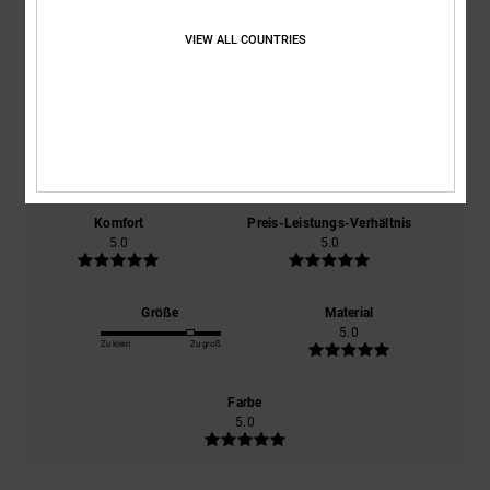
Durchschnittliche Bewertung
VIEW ALL COUNTRIES
5.0
/5
basierend auf
1 verifizierten Bewertungen
seit Dezember 2025
100% unserer Kunden empfehlen dieses Produkt
Komfort
Preis-Leistungs-Verhältnis
5.0
5.0
Größe
Material
5.0
Zu klein
Zu groß
Farbe
5.0