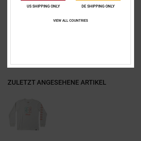
Siebdrucketikett im Nacken
US SHIPPING ONLY
DE SHIPPING ONLY
Vertikales Label am Saum
VIEW ALL COUNTRIES
Zusammensetzung
[Hauptstoff] 75 % Baumwolle, 25 % recycelte
Baumwolle
Versand & Rückversand
ZULETZT ANGESEHENE ARTIKEL