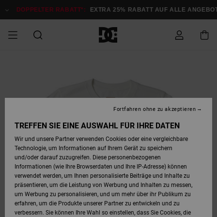
Direkt
zur
DOPPELTER RABATT*:
EXTRA 25% RABATT AUF ALLE ANGEBOTE
Produktinformation
springen
DOPPELTER
SALE MÄNNER
ESSENTIALS
ESSENTIALS
ESSENTIALS
SKATE SHOP
SNOW SHOP FÜR
Auf meine
Schuhe
Schuhe
Sale Schuhe
Stag
Astrix
Neue Kollektio
Neue Kollektio
Caps & Hüte
Chelsea
Pixie
Neue Kollektio
Schneejacken
Court Graffik
Neue Kollektio
Neue Kollektio
Hüte & Caps
Skaterschuhe
Team
Schneejacken
Snowboard Boo
Snowboard Boo
Bestellung
RABATT
MÄNNER
zugreifen
SALE FRAUEN
HIGHLIGHTS
HIGHLIGHTS
SCHUHE
COMMUNITY
Sale Bekleidun
Snow
Sale Bekleidun
Court Graffik
Ducati
Skate
Sweatshirts
Mützen
Court Graffik
Astrix
Sneakers
Snowboardhos
Pure
Skate
T-Shirts
Mützen
Alle ansehen
Snowboardhos
Schneejacken
Snowboardjac
MÄNNER
SNOW SHOP FÜR
Fortfahren ohne zu akzeptieren
Versand
FRAUEN
SALE KINDER
SCHUHE
SCHUHE
BEKLEIDUNG
Accessoires
Sale Accessoi
Lynx
DC Command
Sneakers
T-shirts
Taschen &
Alle ansehen
DC Command
Skate
Alle ansehen
Stag
Babyschuhe
Sweatshirts &
Taschen
Snowboard Boo
Snowboardhos
Snowboardhos
TREFFEN SIE EINE AUSWAHL FÜR IHRE DATEN
FRAUEN
Rucksäcke
Hoodies
Retouren
Wir und unsere Partner verwenden Cookies oder eine vergleichbare
SNOW SHOP FÜR
Technologie, um Informationen auf Ihrem Gerät zu speichern
BEKLEIDUNG
KLEIDUNG
ACCESSOIRES
SALE SNOW
Sale Snow
Pure
Manteca
Sandalen
Hemden
Manteca
Sandalen
Sneakers
Alle ansehen
Winterschuhe
Alle ansehen
Mützen
KINDER
und/oder darauf zuzugreifen. Diese personenbezogenen
KINDER
Alle ansehen
Jacken & Mänt
Informationen (wie Ihre Browserdaten und Ihre IP-Adresse) können
Bezahlung
verwendet werden, um Ihnen personalisierte Beiträge und Inhalte zu
ACCESSOIRES
T-Shirts
Jacken & Mänt
Net
Construct
Winterschuhe
Jeans
Best Sellers
Snowboard Boo
Alle ansehen
Polarfleece &
Alle ansehen
präsentieren, um die Leistung von Werbung und Inhalten zu messen,
SKATE
Hemden
Softshells
um Werbung zu personalisieren, und um mehr über ihr Publikum zu
Geschenkkarte
erfahren, um die Produkte unserer Partner zu entwickeln und zu
Jacken & Mänt
Hoodies &
Alle ansehen
Ascend
Snowboard Boo
Jacken & Mänt
Unisex
verbessern. Sie können Ihre Wahl so einstellen, dass Sie Cookies, die
COURT GRAFFIK
Sweatshirts
Jeans & Hosen
Mützen