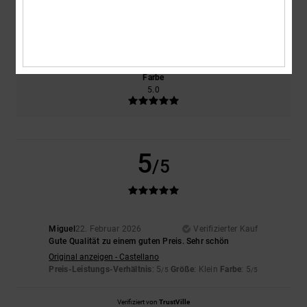
Größe
Material
NaN
Zu klein
Zu groß
Farbe
5.0
5
/5
Miguel
22. Februar 2026
Verifizierter Kauf
Gute Qualität zu einem guten Preis. Sehr schön
Original anzeigen - Castellano
Preis-Leistungs-Verhältnis
: 5
Größe
: Klein
Farbe
: 5
/5
/5
Verifiziert von
TrustVille