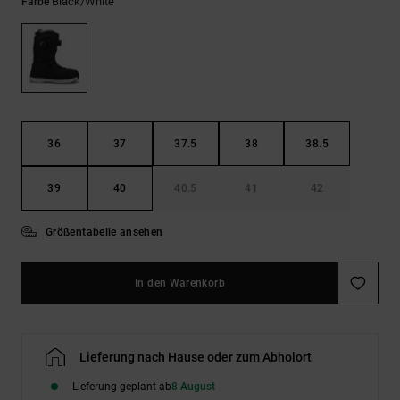
Kontaktformular.
Black/white
Farbe
FAQ
ansehen
36
37
37.5
38
38.5
39
40
40.5
41
42
Größentabelle ansehen
In den Warenkorb
Lieferung nach Hause oder zum Abholort
Lieferung geplant ab
8 August