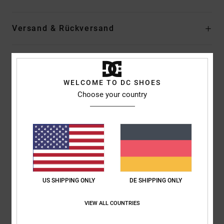
Versand & Rückversand
Kundenbewertungen
WELCOME TO DC SHOES
Choose your country
Durchschnittliche Bewertung
5.0
/5
basierend auf
1 verifizierten Bewertungen
seit Februar 2026
0% unserer Kunden empfehlen dieses Produkt
US SHIPPING ONLY
DE SHIPPING ONLY
Komfort
Preis-Leistungs-Verhältnis
VIEW ALL COUNTRIES
NaN
5.0