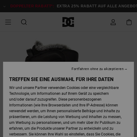
Direkt
zur
DOPPELTER RABATT*:
EXTRA 25% RABATT AUF ALLE ANGEBOTE
Produktinformation
springen
DOPPELTER
SALE MÄNNER
ESSENTIALS
ESSENTIALS
ESSENTIALS
SKATE SHOP
SNOW SHOP FÜR
Auf meine
Schuhe
Schuhe
Sale Schuhe
Stag
Astrix
Neue Kollektio
Neue Kollektio
Caps & Hüte
Chelsea
Pixie
Neue Kollektio
Schneejacken
Court Graffik
Neue Kollektio
Neue Kollektio
Hüte & Caps
Skaterschuhe
Team
Schneejacken
Snowboard Boo
Snowboard Boo
Bestellung
RABATT
MÄNNER
zugreifen
SALE FRAUEN
HIGHLIGHTS
HIGHLIGHTS
SCHUHE
COMMUNITY
Sale Bekleidun
Snow
Sale Bekleidun
Court Graffik
Ducati
Skate
Sweatshirts
Mützen
Court Graffik
Astrix
Sneakers
Snowboardhos
Pure
Skate
T-Shirts
Mützen
Alle ansehen
Snowboardhos
Schneejacken
Snowboardjac
MÄNNER
SNOW SHOP FÜR
Fortfahren ohne zu akzeptieren
Versand
FRAUEN
SALE KINDER
SCHUHE
SCHUHE
BEKLEIDUNG
Accessoires
Sale Accessoi
Lynx
DC Command
Sneakers
T-shirts
Taschen &
Alle ansehen
DC Command
Skate
Alle ansehen
Stag
Babyschuhe
Sweatshirts &
Taschen
Snowboard Boo
Snowboardhos
Snowboardhos
TREFFEN SIE EINE AUSWAHL FÜR IHRE DATEN
FRAUEN
Rucksäcke
Hoodies
Retouren
Wir und unsere Partner verwenden Cookies oder eine vergleichbare
SNOW SHOP FÜR
Technologie, um Informationen auf Ihrem Gerät zu speichern
BEKLEIDUNG
KLEIDUNG
ACCESSOIRES
SALE SNOW
Sale Snow
Pure
Manteca
Sandalen
Hemden
Manteca
Sandalen
Sneakers
Alle ansehen
Winterschuhe
Alle ansehen
Mützen
KINDER
und/oder darauf zuzugreifen. Diese personenbezogenen
KINDER
Alle ansehen
Jacken & Mänt
Informationen (wie Ihre Browserdaten und Ihre IP-Adresse) können
Bezahlung
verwendet werden, um Ihnen personalisierte Beiträge und Inhalte zu
ACCESSOIRES
T-Shirts
Jacken & Mänt
Net
Construct
Winterschuhe
Jeans
Best Sellers
Snowboard Boo
Alle ansehen
Polarfleece &
Alle ansehen
präsentieren, um die Leistung von Werbung und Inhalten zu messen,
SKATE
Hemden
Softshells
um Werbung zu personalisieren, und um mehr über ihr Publikum zu
Geschenkkarte
erfahren, um die Produkte unserer Partner zu entwickeln und zu
Jacken & Mänt
Hoodies &
Alle ansehen
Ascend
Snowboard Boo
Jacken & Mänt
Unisex
verbessern. Sie können Ihre Wahl so einstellen, dass Sie Cookies, die
COURT GRAFFIK
Sweatshirts
Jeans & Hosen
Mützen