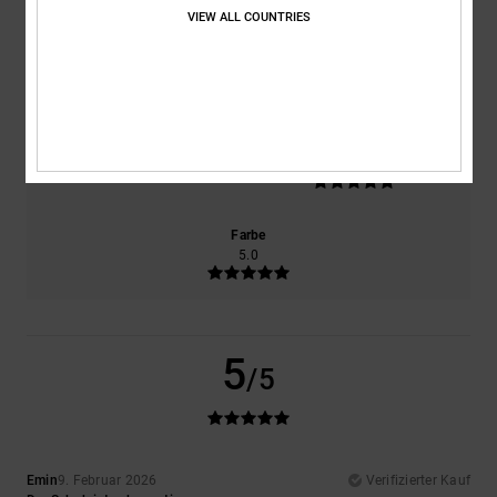
VIEW ALL COUNTRIES
Komfort
Preis-Leistungs-Verhältnis
5.0
5.0
Größe
Material
5.0
Zu klein
Zu groß
Farbe
5.0
5
/5
Emin
9. Februar 2026
Verifizierter Kauf