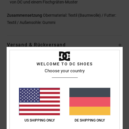
von DC und einem Fischgräten-Muster
Zusammensetzung
Obermaterial: Textil (Baumwolle) / Futter:
Textil / Außensohle: Gummi
Versand & Rückversand
WELCOME TO DC SHOES
Kundenbewertungen
Choose your country
Durchschnittliche Bewertung
5.0
/5
US SHIPPING ONLY
DE SHIPPING ONLY
basierend auf
1 verifizierten Bewertungen
seit Februar 2026
100% unserer Kunden empfehlen dieses Produkt