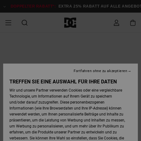
Direkt
zur
DOPPELTER RABATT*:
EXTRA 25% RABATT AUF ALLE ANGEBOTE
Produktinformation
springen
DOPPELTER
SALE MÄNNER
ESSENTIALS
ESSENTIALS
ESSENTIALS
SKATE SHOP
SNOW SHOP FÜR
Auf meine
Schuhe
Schuhe
Sale Schuhe
Stag
Astrix
Neue Kollektio
Neue Kollektio
Caps & Hüte
Chelsea
Pixie
Neue Kollektio
Schneejacken
Court Graffik
Neue Kollektio
Neue Kollektio
Hüte & Caps
Skaterschuhe
Team
Schneejacken
Snowboard Boo
Snowboard Boo
Bestellung
RABATT
MÄNNER
zugreifen
SALE FRAUEN
HIGHLIGHTS
HIGHLIGHTS
SCHUHE
COMMUNITY
Sale Bekleidun
Snow
Sale Bekleidun
Court Graffik
Ducati
Skate
Sweatshirts
Mützen
Court Graffik
Astrix
Sneakers
Snowboardhos
Pure
Skate
T-Shirts
Mützen
Alle ansehen
Snowboardhos
Schneejacken
Snowboardjac
MÄNNER
SNOW SHOP FÜR
Fortfahren ohne zu akzeptieren
Versand
FRAUEN
SALE KINDER
SCHUHE
SCHUHE
BEKLEIDUNG
Accessoires
Sale Accessoi
Lynx
DC Command
Sneakers
T-shirts
Taschen &
Alle ansehen
DC Command
Skate
Alle ansehen
Stag
Babyschuhe
Sweatshirts &
Taschen
Snowboard Boo
Snowboardhos
Snowboardhos
TREFFEN SIE EINE AUSWAHL FÜR IHRE DATEN
FRAUEN
Rucksäcke
Hoodies
Retouren
Wir und unsere Partner verwenden Cookies oder eine vergleichbare
SNOW SHOP FÜR
Technologie, um Informationen auf Ihrem Gerät zu speichern
BEKLEIDUNG
KLEIDUNG
ACCESSOIRES
SALE SNOW
Sale Snow
Pure
Manteca
Sandalen
Hemden
Manteca
Sandalen
Sneakers
Alle ansehen
Winterschuhe
Alle ansehen
Mützen
KINDER
und/oder darauf zuzugreifen. Diese personenbezogenen
KINDER
Alle ansehen
Jacken & Mänt
Informationen (wie Ihre Browserdaten und Ihre IP-Adresse) können
Bezahlung
verwendet werden, um Ihnen personalisierte Beiträge und Inhalte zu
ACCESSOIRES
T-Shirts
Jacken & Mänt
Net
Construct
Winterschuhe
Jeans
Best Sellers
Snowboard Boo
Alle ansehen
Polarfleece &
Alle ansehen
präsentieren, um die Leistung von Werbung und Inhalten zu messen,
SKATE
Hemden
Softshells
um Werbung zu personalisieren, und um mehr über ihr Publikum zu
Geschenkkarte
erfahren, um die Produkte unserer Partner zu entwickeln und zu
Jacken & Mänt
Hoodies &
Alle ansehen
Ascend
Snowboard Boo
Jacken & Mänt
Unisex
verbessern. Sie können Ihre Wahl so einstellen, dass Sie Cookies, die
COURT GRAFFIK
Sweatshirts
Jeans & Hosen
Mützen