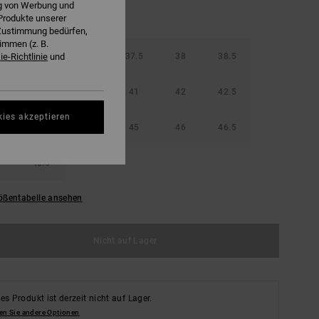
ng von Werbung und
Produkte unserer
r Zustimmung bedürfen,
immen (z. B.
36.5
37
37.5
38
38.5
e-Richtlinie
und
40
40.5
41
42
42.5
kies akzeptieren
44
44.5
45
46
46.5
48.5
ößentabelle ansehen
Nicht auf Lager
es Produkt ist derzeit nicht auf Lager.
en Sie andere Optionen