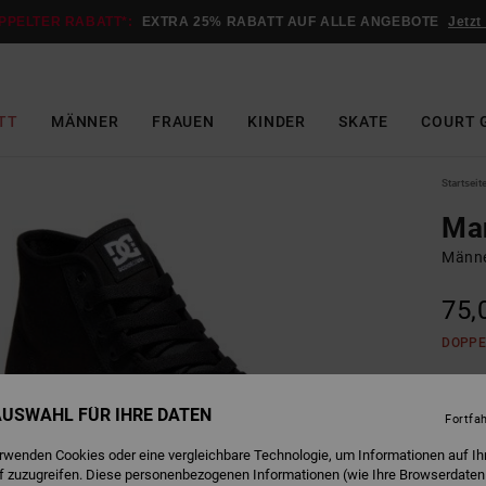
PPELTER RABATT*:
EXTRA 25% RABATT AUF ALLE ANGEBOTE
Jetzt
TT
MÄNNER
FRAUEN
KINDER
SKATE
COURT 
Startseit
Ma
Männe
75,
DOPPE
B
Farbe
 AUSWAHL FÜR IHRE DATEN
Fortfa
erwenden Cookies oder eine vergleichbare Technologie, um Informationen auf Ih
f zuzugreifen. Diese personenbezogenen Informationen (wie Ihre Browserdaten