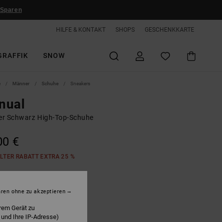
 Sparen
HILFE & KONTAKT
SHOPS
GESCHENKKARTE
GRAFFIK
SNOW
e
Männer
Schuhe
Sneakers
nual
r Schwarz High-Top-Schuhe
00 €
LTER RABATT EXTRA 25 %
lack/white
hren ohne zu akzeptieren
rem Gerät zu
 und Ihre IP-Adresse)