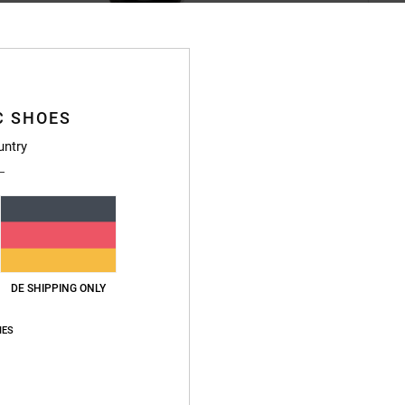
C SHOES
Deta
untry
Dcsho
Männ
Style
Funkt
DE SHIPPING ONLY
O
IES
Z
D
F