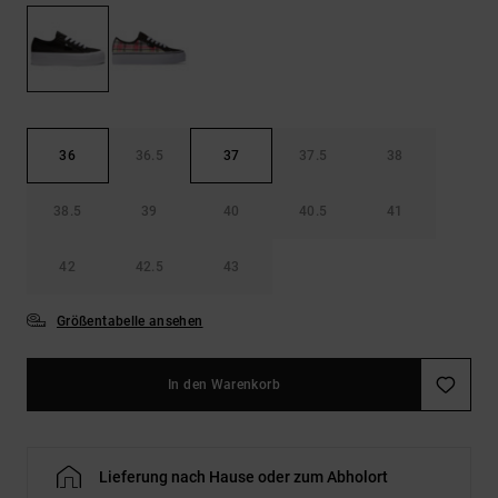
Kontaktformular.
FAQ
ansehen
36
36.5
37
37.5
38
38.5
39
40
40.5
41
42
42.5
43
Größentabelle ansehen
In den Warenkorb
Lieferung nach Hause oder zum Abholort