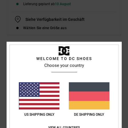
Lieferung geplant ab
10 August
Siehe Verfügbarkeit im Geschäft
Wählen Sie eine Größe aus
Details & Funktionen
WELCOME TO DC SHOES
Choose your country
Dcshoes ADJS300280</br>Manual Platform - Flatform Shoes
for Women
Style
ADJS300280
Farbcode
bkw
Funktionen
Upper:
Textile [cotton] upper construction
US SHIPPING ONLY
DE SHIPPING ONLY
Timeless deconstructed upper
DC branding
VIEW ALL COUNTRIES