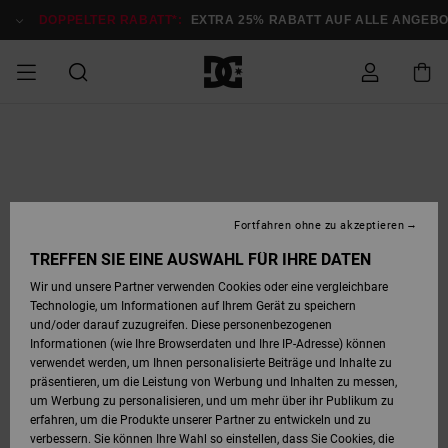
Direkt
zur
DOPPELTER RABATT*:
EXTRA 25% RABATT AUF ALLE ANGEBOT
Produktinformation
springen
DOPPELTER
SALE MÄNNER
ESSENTIALS
ESSENTIALS
ESSENTIALS
SKATE SHOP
SNOW SHOP FÜR
Auf meine
Schuhe
Schuhe
Sale Schuhe
Stag
Astrix
Neue Kollektio
Neue Kollektio
Caps & Hüte
Chelsea
Pixie
Neue Kollektio
Schneejacken
Court Graffik
Neue Kollektio
Neue Kollektio
Hüte & Caps
Skaterschuhe
Team
Schneejacken
Snowboard Boo
Snowboard Boo
Bestellung
RABATT
MÄNNER
zugreifen
SALE FRAUEN
HIGHLIGHTS
HIGHLIGHTS
SCHUHE
COMMUNITY
Sale Bekleidun
Snow
Sale Bekleidun
Court Graffik
Ducati
Skate
Sweatshirts
Mützen
Court Graffik
Astrix
Sneakers
Snowboardhos
Pure
Skate
T-Shirts
Mützen
Alle ansehen
Snowboardhos
Schneejacken
Snowboardjac
MÄNNER
SNOW SHOP FÜR
Fortfahren ohne zu akzeptieren
Versand
FRAUEN
SALE KINDER
SCHUHE
SCHUHE
BEKLEIDUNG
Accessoires
Sale Accessoi
Lynx
DC Command
Sneakers
T-shirts
Taschen &
Alle ansehen
DC Command
Skate
Alle ansehen
Stag
Babyschuhe
Sweatshirts &
Taschen
Snowboard Boo
Snowboardhos
Snowboardhos
TREFFEN SIE EINE AUSWAHL FÜR IHRE DATEN
FRAUEN
Rucksäcke
Hoodies
Retouren
Wir und unsere Partner verwenden Cookies oder eine vergleichbare
SNOW SHOP FÜR
Technologie, um Informationen auf Ihrem Gerät zu speichern
BEKLEIDUNG
KLEIDUNG
ACCESSOIRES
SALE SNOW
Sale Snow
Pure
Manteca
Sandalen
Hemden
Manteca
Sandalen
Sneakers
Alle ansehen
Winterschuhe
Alle ansehen
Mützen
KINDER
und/oder darauf zuzugreifen. Diese personenbezogenen
KINDER
Alle ansehen
Jacken & Mänt
Informationen (wie Ihre Browserdaten und Ihre IP-Adresse) können
Bezahlung
verwendet werden, um Ihnen personalisierte Beiträge und Inhalte zu
ACCESSOIRES
T-Shirts
Jacken & Mänt
Net
Construct
Winterschuhe
Jeans
Best Sellers
Snowboard Boo
Alle ansehen
Polarfleece &
Alle ansehen
präsentieren, um die Leistung von Werbung und Inhalten zu messen,
SKATE
Hemden
Softshells
um Werbung zu personalisieren, und um mehr über ihr Publikum zu
Geschenkkarte
erfahren, um die Produkte unserer Partner zu entwickeln und zu
Jacken & Mänt
Hoodies &
Alle ansehen
Ascend
Snowboard Boo
Jacken & Mänt
Unisex
verbessern. Sie können Ihre Wahl so einstellen, dass Sie Cookies, die
COURT GRAFFIK
Sweatshirts
Jeans & Hosen
Mützen