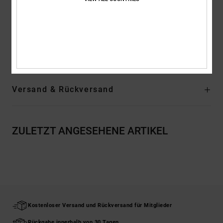
IMPACT-ALG footbed provides cushioning
Outsole with custom DC Pill and Herringbone tread pattern
Zusammensetzung
Upper: Textile (Cotton) / Lining: Textile /
Outsole: Textile - Rubber For Non-USA
Versand & Rückversand
ZULETZT ANGESEHENE ARTIKEL
Kostenloser Versand und Rückversand für Mitglieder
Rückgabe innerhalb von 30 Tagen